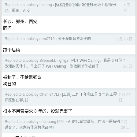
Replied to a topic by hbliang
[远程][全职][偏后端]全栈高级工程师/长
1 天
›
前
沙、郑州、西安
长沙、郑州、西安
同问
Replied to a topic by dsw0719
关于深圳薪资水平的
7 月 28 日
›
蹲个后续
Replied to a topic by SilenceLL
giffgaff 别开 WiFi Calling，我是 6 月份
7 月
›
28 日
激活的实体卡，早上开了 WiFi Calling，刚收到邮件被封了
被封了，不给退钱么
狗日的
Replied to a topic by Charlie17Li
[工龄] 工作 1 年和工作 3 年的工程
7 月 27
›
日
师区别在哪儿？
根本不用管要求 3 年的，投就完事了
Replied to a topic by erichuang1994
AI 时代感觉番茄工作法不是特别
7 月
›
26 日
适合了，大家有什么替代品吗？