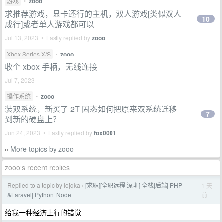
游戏
•
zooo
求推荐游戏，显卡还行的主机，双人游戏[类似双人
10
成行]或者单人游戏都可以
Jul 13, 2023 • Lastly replied by
zooo
Xbox Series X/S
•
zooo
收个 xbox 手柄，无线连接
Jul 7, 2023
操作系统
•
zooo
装双系统，新买了 2T 固态如何把原来双系统迁移
7
到新的硬盘上？
Jun 24, 2023 • Lastly replied by
fox0001
More topics by zooo
»
zooo's recent replies
Replied to a topic by lojqka
[求职][全职远程|深圳] 全栈|后端| PHP
1 天
›
前
&Laravel| Python |Node
给我一种经济上行的错觉