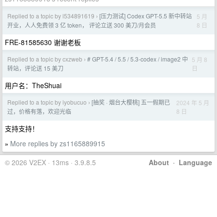
Replied to a topic by l534891619
[压力测试] Codex GPT-5.5 新中转站
5 月
›
8 日
开业，人人免费领 3 亿 token， 评论立送 300 美刀/月会员
FRE-81585630 谢谢老板
Replied to a topic by cxzweb
# GPT-5.4 / 5.5 / 5.3-codex / image2 中
5 月 8
›
日
转站，评论送 15 美刀
用户名：TheShuai
Replied to a topic by iyobucuo
[抽奖 · 烟台大樱桃] 五一假期已
2024 年 5 月
›
8 日
过，价格有落，欢迎光临
支持支持！
More replies by zs1165889915
»
© 2026 V2EX · 13ms · 3.9.8.5
About
·
Language