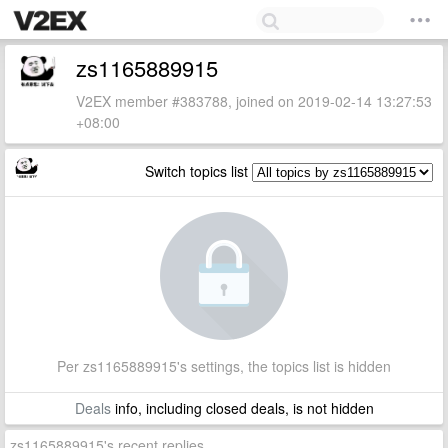
zs1165889915
V2EX member #383788, joined on 2019-02-14 13:27:53
+08:00
Switch topics list
Per zs1165889915's settings, the topics list is hidden
Deals
info, including closed deals, is not hidden
zs1165889915's recent replies