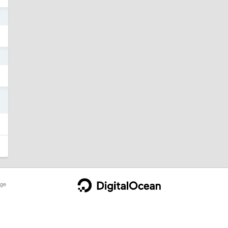
1
1
1
ge