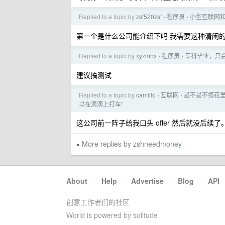
Replied to a topic by
zsf520zsf
程序员
小型互联网
›
›
第一个是什么公司能介绍下吗 我需要这种清闲
Replied to a topic by
xyzmhx
程序员
专科毕业，只
›
›
建议搞测试
Replied to a topic by
camillo
互联网
是不是不搞花里
›
›
以在滴滴上打车”
这公司前一阵子给我口头 offer 然后就没后续了
More replies by zshneedmoney
»
About
·
Help
·
Advertise
·
Blog
·
API
创意工作者们的社区
World is powered by solitude