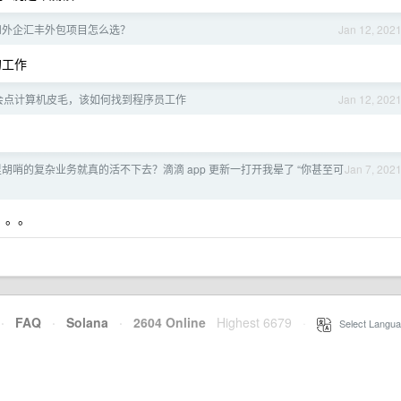
和外企汇丰外包项目怎么选？
Jan 12, 202
的工作
会点计算机皮毛，该如何找到程序员工作
Jan 12, 202
胡哨的复杂业务就真的活不下去？滴滴 app 更新一打开我晕了 “你甚至可
Jan 7, 202
。。。
·
FAQ
·
Solana
·
2604 Online
Highest 6679
·
Select Langua