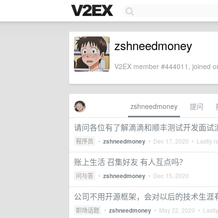
zshneedmoney
V2EX member #444011, joined on
zshneedmoney
提问
请问各位有了解滴滴和顺丰测试开发面试
程序员
•
zshneedmoney
•
Dec 17, 2020
• Lastly r
账上生活 召集好友 有人互点吗？
问与答
•
zshneedmoney
•
Dec 15, 2020
公司不用开源框架，会对以后的技术生涯
职场话题
•
zshneedmoney
•
May 22, 2020
• Lastly