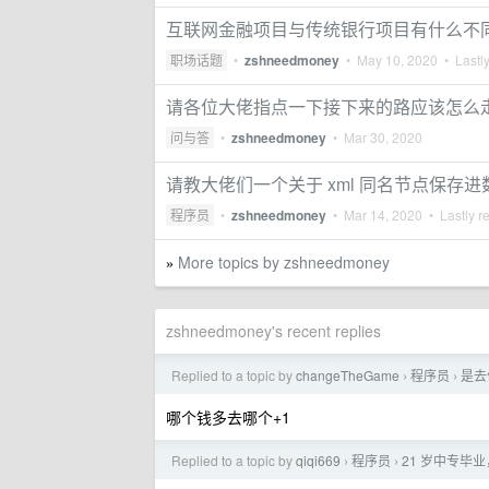
互联网金融项目与传统银行项目有什么不
职场话题
•
zshneedmoney
•
May 10, 2020
• Lastly
请各位大佬指点一下接下来的路应该怎么
问与答
•
zshneedmoney
•
Mar 30, 2020
请教大佬们一个关于 xml 同名节点保存
程序员
•
zshneedmoney
•
Mar 14, 2020
• Lastly r
More topics by zshneedmoney
»
zshneedmoney's recent replies
Replied to a topic by
changeTheGame
程序员
是去
›
›
哪个钱多去哪个+1
Replied to a topic by
qiqi669
程序员
21 岁中专毕
›
›