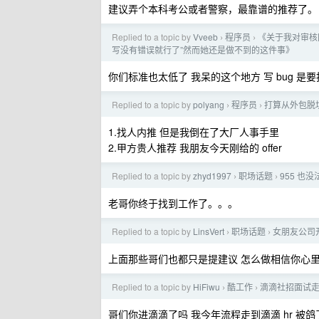
建议弄个本科考公或者警察，最靠谱的推荐了。
Replied to a topic by
Vveeb
程序员
《关于我对审核
›
›
写没有错误就行了”然而她还是做不到的这件事》
你们标准也太低了 我呆的这个地方 写 bug 是
Replied to a topic by
polyang
程序员
打算从外包脱
›
›
1.找人内推 但是我倒在了大厂人事手里
2.甲方贵人推荐 我朋友今天刚给的 offer
Replied to a topic by
zhyd1997
职场话题
955 也没
›
›
老哥你终于找到工作了。。。
Replied to a topic by
LinsVert
职场话题
女朋友公司开
›
›
上面那些哥们也都只是提建议 怎么做相信你心
Replied to a topic by
HiFiwu
酷工作
滴滴社招面试走到
›
›
哥们你进滴滴了吗 我今年流程走到滴滴 hr 被鸽了 说是