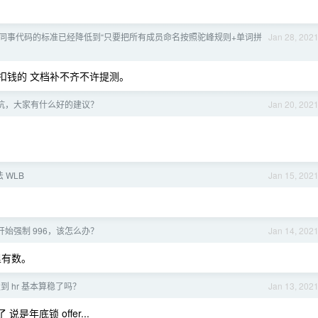
同事代码的标准已经降低到“只要把所有成员命名按照驼峰规则+单词拼
Jan 28, 202
要扣钱的 文档补不齐不许提测。
坑，大家有什么好的建议？
Jan 20, 202
法 WLB
Jan 15, 202
始强制 996，该怎么办？
Jan 14, 202
里有数。
 hr 基本算稳了吗？
Jan 13, 202
年底锁 offer...