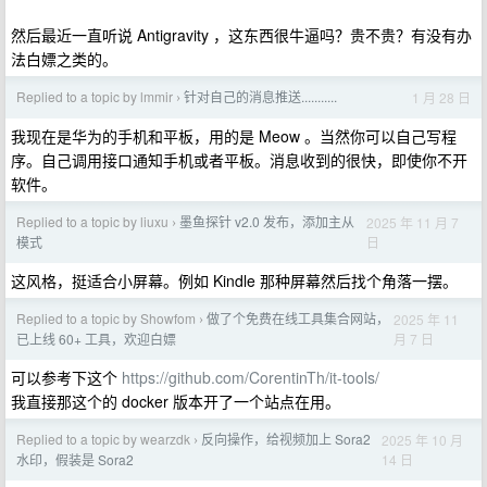
然后最近一直听说 Antigravity ，这东西很牛逼吗？贵不贵？有没有办
法白嫖之类的。
Replied to a topic by lmmir
针对自己的消息推送...........
1 月 28 日
›
我现在是华为的手机和平板，用的是 Meow 。当然你可以自己写程
序。自己调用接口通知手机或者平板。消息收到的很快，即使你不开
软件。
Replied to a topic by liuxu
墨鱼探针 v2.0 发布，添加主从
2025 年 11 月 7
›
日
模式
这风格，挺适合小屏幕。例如 Kindle 那种屏幕然后找个角落一摆。
Replied to a topic by Showfom
做了个免费在线工具集合网站，
2025 年 11
›
月 7 日
已上线 60+ 工具，欢迎白嫖
可以参考下这个
https://github.com/CorentinTh/it-tools/
我直接那这个的 docker 版本开了一个站点在用。
Replied to a topic by wearzdk
反向操作，给视频加上 Sora2
2025 年 10 月
›
14 日
水印，假装是 Sora2