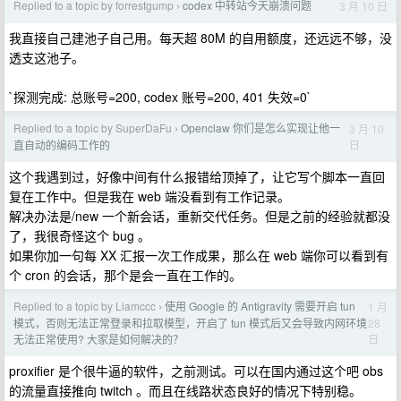
Replied to a topic by forrestgump
codex 中转站今天崩溃问题
3 月 10 日
›
我直接自己建池子自己用。每天超 80M 的自用额度，还远远不够，没
透支这池子。
`探测完成: 总账号=200, codex 账号=200, 401 失效=0`
Replied to a topic by SuperDaFu
Openclaw 你们是怎么实现让他一
3 月 10
›
日
直自动的编码工作的
这个我遇到过，好像中间有什么报错给顶掉了，让它写个脚本一直回
复在工作中。但是我在 web 端没看到有工作记录。
解决办法是/new 一个新会话，重新交代任务。但是之前的经验就都没
了，我很奇怪这个 bug 。
如果你加一句每 XX 汇报一次工作成果，那么在 web 端你可以看到有
个 cron 的会话，那个是会一直在工作的。
Replied to a topic by Liamccc
使用 Google 的 Antigravity 需要开启 tun
1 月
›
28
模式，否则无法正常登录和拉取模型，开启了 tun 模式后又会导致内网环境
日
无法正常使用? 大家是如何解决的？
proxifier 是个很牛逼的软件，之前测试。可以在国内通过这个吧 obs
的流量直接推向 twitch 。而且在线路状态良好的情况下特别稳。