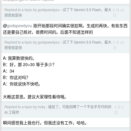
Replied to a topic by godspeedyou
试了下 Gemini 3.5 Flash，最大
6 月 24
›
日
感受就是快
@
godspeedyou
刚开始那段时间确实很尬啊。生成的再快，有些东西
还是要自己核对，很费时间的。后面不知道怎样的
Replied to a topic by godspeedyou
试了下 Gemini 3.5 Flash，最大
5 月 20
›
日
感受就是快
A: 我算数很快的。
B：好，那 20+30 等于多少？
A：34
B：你这对吗？
A：你就说快不快吧。
大概这意思。建议大家理性看待哦。
Replied to a topic by hoky
尴尬了，可能招聘了一个不会手写代码的
4 月 3
›
日
AI 工程师
瞬间感觉我上我也行。但我还没有工作，哈哈。