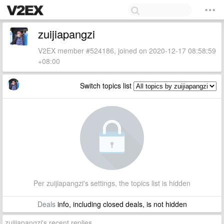
zuijiapangzi
V2EX member #524186, joined on 2020-12-17 08:58:59
+08:00
Switch topics list
Per zuijiapangzi's settings, the topics list is hidden
Deals
info, including closed deals, is not hidden
zuijiapangzi's recent replies