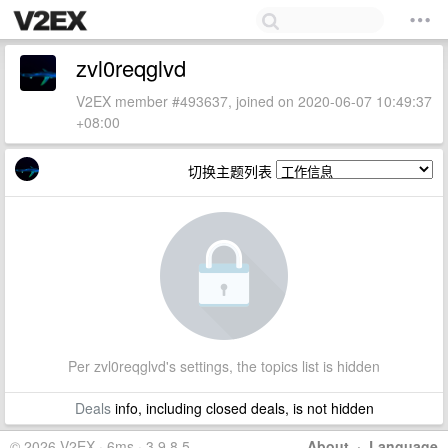
zvl0reqglvd
V2EX member #493637, joined on 2020-06-07 10:49:37
+08:00
切换主题列表
Per zvl0reqglvd's settings, the topics list is hidden
Deals
info, including closed deals, is not hidden
© 2026 V2EX · 6ms · 3.9.8.5
About
·
Language