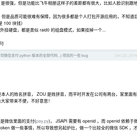
I 是很强，但是功能比飞牛相册这样子的差距都有很大，比如人脸识别跟
多，但是品质可能很难有保障，因为很多都是个人打包开源应用的，不知道
100 块钱）
挂硬盘，都是类似 raid0 的组盘模式，如果挂掉一个...
叼
司微信支付 python 版本的全部代码...) 项目的一些 bug
Dec 22, 201
WC 是本人的姓名拼音， ZOU 是姓拼音，而平时开发在公司有两台，家里面有
滥，给大家带来不便，不好意思！
为我做的是微信里面的支付(
pay.py
)， JSAPI 需要有 openid ，而 openid 依赖于
s token 做一些事情，所以导致想另起炉灶，做一个比较全的微信 SDK ，