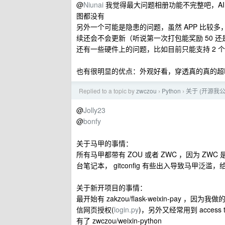
@
Niunai
我觉得最大问题相册功能不完整吧，A
图都没有
另外一个可能是隐患的问题，虽然 APP 比较
续还会不会更新（听说第一次打包能奖励 50 还是 
还有一些硬件上的问题，比如目前只能支持 2 个外
也有很明显的优点：外观好看，穿透真的真的超
Replied to a topic by
zwczou
Python
关于 (开源我公
›
›
@
Jolly23
@
bonfy
关于马甲的事情：
所有马甲都带有 ZOU 或者 ZWC ，因为 Z
台笔记本， gitconfig 有些出入导致马甲泛
关于新开项目的事情：
最开始有 zakzou/flask-weixin-pay ，因
信网页授权(
login.py
)，另外又经常用到 acces
有了 zwczou/weixin-python