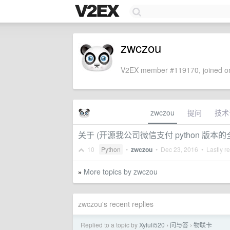
zwczou
V2EX member #119170, joined on
zwczou
提问
技术
关于 (开源我公司微信支付 python 版本的全
10
Python
•
zwczou
•
Dec 23, 2016
• Lastly r
More topics by zwczou
»
zwczou's recent replies
Replied to a topic by
Xyfuli520
问与答
物联卡
›
›