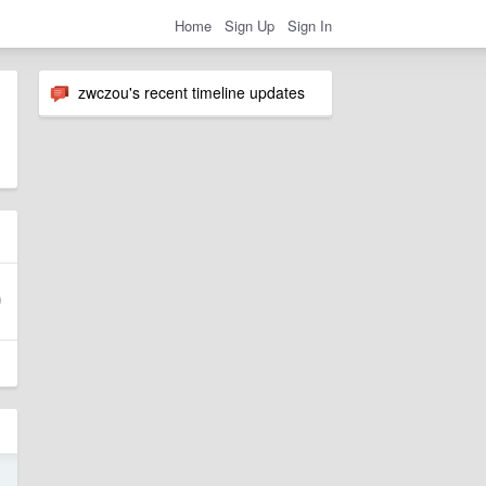
Home
Sign Up
Sign In
zwczou's recent timeline updates
5