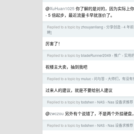
@
XuHuan1025
你了解的是对的，因为实际上你
- 5 倍起步，最近流量卡早就涨价了。
Replied to a topic by
zhouyanliang
分享创造
4 年前
›
›
聘]
厉害了！
Replied to a topic by
bladeRunner2049
推广
实用
›
›
祝楼主大卖，抽到我吧
Replied to a topic by
muluc
问与答
大师们，有没有
›
›
过来人的建议，就是不要给别人建议
Replied to a topic by
todshen
NAS
Nas 设备求推荐
›
›
@
zwczou
另外有个说错了，不是两个外挂硬盘
Replied to a topic by
todshen
NAS
Nas 设备求推荐
›
›