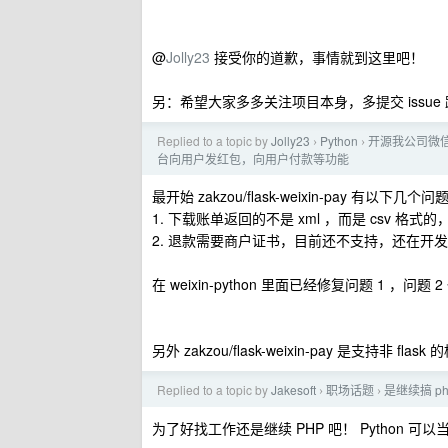
@
Jolly23
接受你的道歉，事情就到这里吧！
另：希望大家多多关注项目本身，多提交 issue 跟 pul
Replied to a topic by
Jolly23
Python
开源我公司微信
›
›
台向用户发红包，向用户付款等功能
最开始 zakzou/flask-weixin-pay 有以下几个问
1. 下载账单返回的不是 xml ，而是 csv 格式的，
2. 退款需要商户证书，目前还不支持，还在开发中(r
在 weixin-python 里面已经修复问题 1 ，问题
另外 zakzou/flask-weixin-pay 是支持非 
Replied to a topic by
Jakesoft
职场话题
是继续搞 ph
›
›
为了好找工作还是继续 PHP 吧！ Python 可