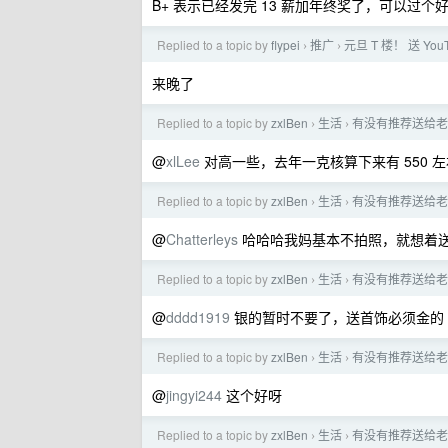
B+ 表示已经发完 13 薪加年终奖了，可以过个
Replied to a topic by
flypei
推广
元旦 T 楼！ 送 YouT
›
›
来晚了
Replied to a topic by
zxlBen
生活
有没有推荐送给老
›
›
@
xlLee
对高一些，去年一克核算下来有 550 
Replied to a topic by
zxlBen
生活
有没有推荐送给老
›
›
@
Chatterleys
哈哈哈我妈基本不拍照，就想着
Replied to a topic by
zxlBen
生活
有没有推荐送给老
›
›
@
dddd1919
银的暂时不要了，送首饰必须金的
Replied to a topic by
zxlBen
生活
有没有推荐送给老
›
›
@
jingyi244
这个好呀
Replied to a topic by
zxlBen
生活
有没有推荐送给老
›
›