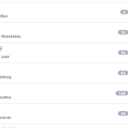
6
xlBen
10
y
Rickkkkkkk
呀
38
y
uuair
83
rkWong
156
zxlBen
49
bclerdx