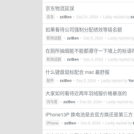
京东物流延误
京东
•
zxlBen
•
Dec 31, 2024
• Lastly replied by
z
如果看待公司强制分配绩效等级名额
职场话题
•
zxlBen
•
Dec 5, 2024
• Lastly replied b
在厕所抽烟能不能都遵守一下墙上的标语
职场话题
•
zxlBen
•
Dec 4, 2024
• Lastly replied b
什么键盘鼠标配合 mac 最舒服
配件
•
zxlBen
•
Dec 2, 2024
• Lastly replied by
Yo
大家如何看待近两年羽绒服价格暴涨的
问与答
•
zxlBen
•
Dec 23, 2024
• Lastly replied by
iPhone13P 换电池是去官方换还是第三方
iPhone
•
zxlBen
•
Dec 6, 2024
• Lastly replied by