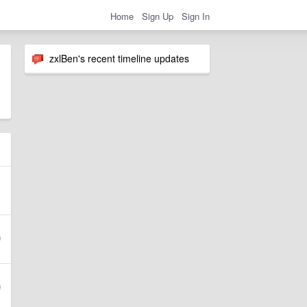
Home
Sign Up
Sign In
zxlBen's recent timeline updates