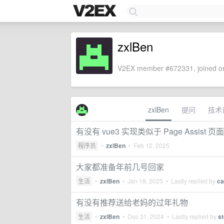
zxlBen
V2EX member #672331, joined on
zxlBen
提问
技术
有没有 vue3 实现类似于 Page Assist 
程序员
•
zxlBen
•
Feb 12, 2025
大家都准备年前几号回家
生活
•
zxlBen
•
Jan 18, 2025
• Lastly replied by
ca
有没有推荐送给老妈的过年礼物
生活
•
zxlBen
•
Dec 31, 2024
• Lastly replied by
s