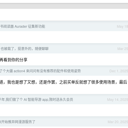
书阅读器 Aurader 征集新功能
May 1
der 也被裁了，挺意外的，随便聊聊
Mar 2
再看到你的分享
个大疆 action4 来问问有没有推荐的配件和使用姿势
Dec 1, 202
道，我也是想了又想，还是作罢，之前买单反就想了很多使用场景，最后
年,我们做了个 AI 智能导游 app,限时送永久会员
May 14, 202
像开始推异网漫游服务了
Mar 20, 202