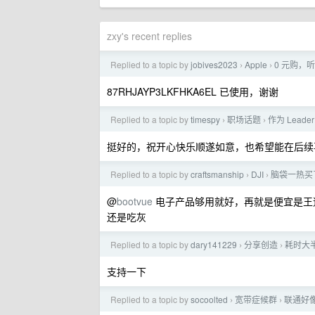
zxy's recent replies
Replied to a topic by
jobives2023
Apple
0 元购，听
›
›
87RHJAYP3LKFHKA6EL 已使用，谢谢
Replied to a topic by
timespy
职场话题
作为 Lea
›
›
挺好的，祝开心快乐顺遂如意，也希望能在后续
Replied to a topic by
craftsmanship
DJI
脑袋一热买了
›
›
@
bootvue
电子产品够用就好，再就是便宜是王
还是吃灰
Replied to a topic by
dary141229
分享创造
耗时大半
›
›
支持一下
Replied to a topic by
socoolted
宽带症候群
联通好
›
›