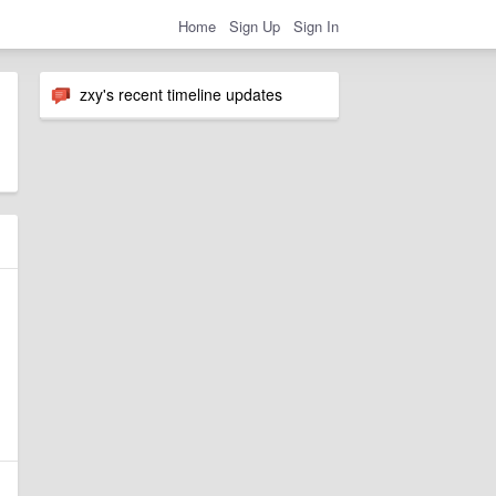
Home
Sign Up
Sign In
zxy's recent timeline updates