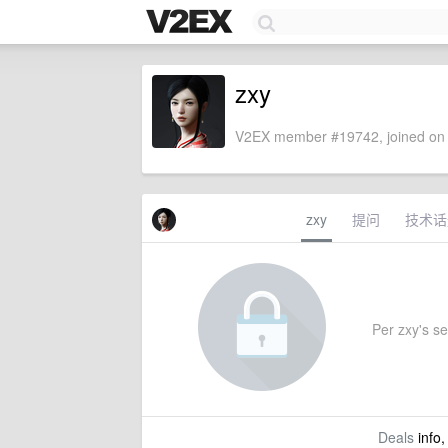
zxy
V2EX member #19742, joined on 
zxy
提问
技术话
Per zxy's set
Deals
info,