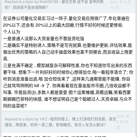
Replied to a topic by find456789
量化交易 是不是 皇帝的新
2021 年 6 月
›
15 日
衣？ 回测是不是自我陶醉？
在证券公司量化交易实习过一阵子,量化交易应用很广了,年化普遍在
20%以下,还会有 20%以上的最大回撤,行情不好的时候还更惨些.
个人认为
一是普通人没那么大资金量也不靠投资吃饭
二是确实不是特别诱人,策略不是写完就算,也要维护更新,评估效果,能
做出优秀的策略的人自己动手操盘效果也差不到哪去,而且收益上限更
高.
三是充满不确定 , 模型越复杂可解释性差,你也不知道你写出来的东西
要干啥. 想象下一片利好好的时候你心想得加仓,啪一看程序清仓了; 你
听到消息准备出逃,啪 加仓短信来了 ,这样来几通甭管能不能赚, 你自
己就骂骂咧咧的 kill -9 了. 你再看看现在基金股市币圈,几倍收益都不
叫事. 毕竟投资(ji),多数人都是耍耍 图个运筹帷幄,高瞻远瞩,笑看西蒙
斯脚踢巴菲特的快感, 谁不想证明自己是个聪颖过人,天资卓越,与众不
同的韭菜呢?
2021 年
Replied to a topic by YIFZ
租房的楼上，晚上打游戏打到凌晨，甚至
›
5 月 20
通宵，隔音差，听的一清二楚，影响睡觉，各位 v 友怎么解决？
日