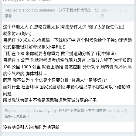
Replied to a topic by smileherd
分享下我对挣大钱的一些
2021 年 11 月 24
›
日
思考
这个命题太大了,忽略变量太多(考虑条件太少 /做了太多隐性假设)
就像射击(炮击)
目标在 10 米左右,枪机瞄一下就能打中,这个时候你给个子弹匀速运动
公式都能很好解释现象(小学知识)
目标在 100 米你就要考虑重力 做平抛运动分析了 (初中知识)
目标在 1 公里 你就得考虑考虑空气阻力风速 上微分方程了(大学知识)
100 公里 1000 公里 就要上助推,姿态控制,分析功率,地转偏向,不同高
度空气密度,弹体材料....
同理 我不认为 1 个亿是个只要分析 "普通人" "足够努力"
而对行业,社会环境,国家发展阶段,年龄心理只字不提就可以下结论的
问题
所以我认为题主不像是深思熟虑后真诚分享的样子。
Replied to a topic by szzhiyang
任务栏不在屏幕下方的朋友要
2021 年 6 月
›
17 日
做好心理准备了
没有啥吸引人的功能,为啥更新