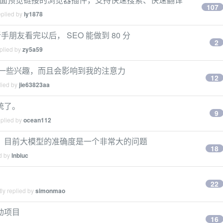
107
eplied by
ly1878
朋友看完以后， SEO 能做到 80 分
2
plied by
zy5a59
去了一些兴趣，而且会影响到我的注意力
12
lied by
jie63823aa
统了。
9
eplied by
ocean112
，目前大模型的准确度是一个非常大的问题
18
ed by
lnbiuc
22
ly replied by
simonmao
动项目
16