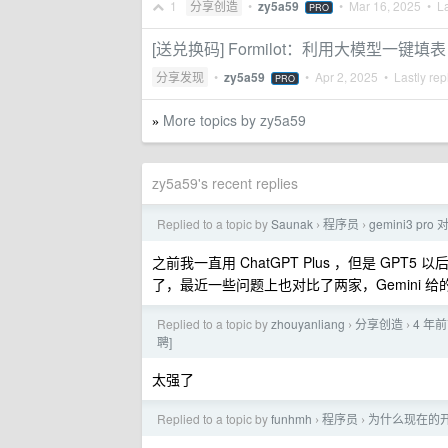
1
分享创造
•
zy5a59
•
Mar 16, 2025
• La
PRO
[送兑换码] Formilot：利用大模型一键
分享发现
•
zy5a59
•
Apr 2, 2025
• Lastly rep
PRO
More topics by zy5a59
»
zy5a59's recent replies
Replied to a topic by
Saunak
程序员
gemini3 pro 
›
›
之前我一直用 ChatGPT Plus ，但是 GPT5
了，最近一些问题上也对比了两家，Gemini 
Replied to a topic by
zhouyanliang
分享创造
4 年前
›
›
聘]
太强了
Replied to a topic by
funhmh
程序员
为什么现在的
›
›