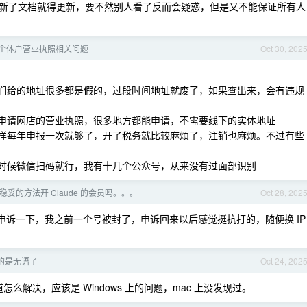
新了文档就得更新，要不然别人看了反而会疑惑，但是又不能保证所有人
个体户营业执照相关问题
Oct 30, 202
他们给的地址很多都是假的，过段时间地址就废了，如果查出来，会有违规
后申请网店的营业执照，很多地方都能申请，不需要线下的实体地址
这样每年申报一次就够了，开了税务就比较麻烦了，注销也麻烦。不过有些
的时候微信扫码就行，我有十几个公众号，从来没有过面部识别
妥的方法开 Claude 的会员吗。。。
Oct 28, 202
可以尝试申诉一下，我之前一个号被封了，申诉回来以后感觉挺抗打的，随便换 IP
 真的是无语了
Oct 24, 202
解决，应该是 Windows 上的问题，mac 上没发现过。