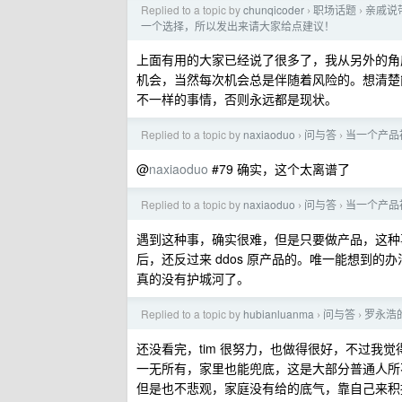
Replied to a topic by
chunqicoder
职场话题
亲戚说
›
›
一个选择，所以发出来请大家给点建议！
上面有用的大家已经说了很多了，我从另外的角
机会，当然每次机会总是伴随着风险的。想清楚
不一样的事情，否则永远都是现状。
Replied to a topic by
naxiaoduo
问与答
当一个产品
›
›
@
naxiaoduo
#79 确实，这个太离谱了
Replied to a topic by
naxiaoduo
问与答
当一个产品
›
›
遇到这种事，确实很难，但是只要做产品，这种
后，还反过来 ddos 原产品的。唯一能想到
真的没有护城河了。
Replied to a topic by
hubianluanma
问与答
罗永浩的
›
›
还没看完，tim 很努力，也做得很好，不过我觉
一无所有，家里也能兜底，这是大部分普通人所
但是也不悲观，家庭没有给的底气，靠自己来积