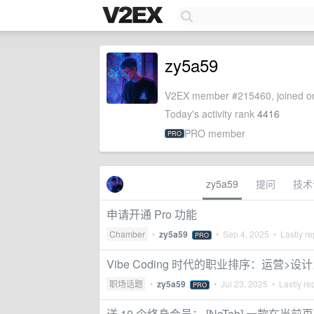
zy5a59
V2EX member #215460, joined on
Today's activity rank
4416
PRO member
PRO
zy5a59
提问
技术
申请开通 Pro 功能
Chamber
•
zy5a59
•
Sep 4, 2025
• Lastly re
PRO
Vibe Coding 时代的职业排序：运营>
职场话题
•
zy5a59
•
Jul 23, 2025
• Lastly re
PRO
送 10 个终身会员： [NoTab] 一