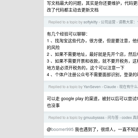
写文档最大的问题，其实是你还要维护，代码更
改了代码都主动去更新文档
Replied to a topic by
softykitty
公司运营
请教大家：
›
›
有几个经验可以聊聊：
1 、找淘宝这些代办，很方便，但是要注意，
的风险
2 、如果不需要地址，最好就是先开个店，然
3 、如果不需要开票和收款，就不要开税务，
地方是必须开税务的，这个可以注意一下
4 、个体户注册公众号不需要面部识别，登录
Replied to a topic by
YanSeven
Claude
现在有什么稳
›
›
可以走 google play 的渠道，被封以后
也没事
Replied to a topic by
gmuubyssss
问与答
codex
›
›
@
boomer995
我也遇到了，很烦人，一直不知道怎么