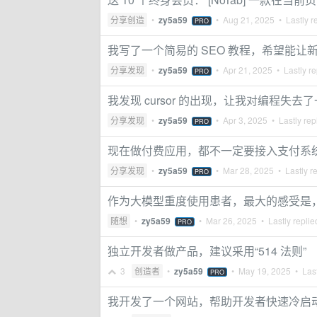
分享创造
•
zy5a59
•
Aug 21, 2025
• Lastly r
PRO
我写了一个简易的 SEO 教程，希望能让新手
分享发现
•
zy5a59
•
Apr 21, 2025
• Lastly re
PRO
我发现 cursor 的出现，让我对编程失
分享发现
•
zy5a59
•
Apr 3, 2025
• Lastly rep
PRO
现在做付费应用，都不一定要接入支付系
分享发现
•
zy5a59
•
Mar 28, 2025
• Lastly r
PRO
作为大模型重度使用患者，最大的感受是
随想
•
zy5a59
•
Mar 26, 2025
• Lastly repli
PRO
独立开发者做产品，建议采用“514 法则”
3
创造者
•
zy5a59
•
May 19, 2025
• Last
PRO
我开发了一个网站，帮助开发者快速冷启