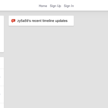
Home
Sign Up
Sign In
zy5a59's recent timeline updates