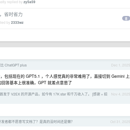
stly replied by
zy5a59
填表，省时省力
8
lied by
2333wz
对比 ChatGPT plus
Dec 1, 202
 以后，包括现在的 GPT5.1 ，个人感觉真的非常难用了，直接切到 Gemini 上
给的回答基本上很准确，GPT 就差点意思了
首发于 V2EX 的开源产品，如今有 17K star 和千万收入了。 [感谢 + 招
Nov 4, 202
开发者都不愿意写文档了？是真的没时间还是懒？
Oct 31, 202