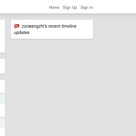
Home
Sign Up
Sign In
zzcwangzhi's recent timeline
updates
8
8