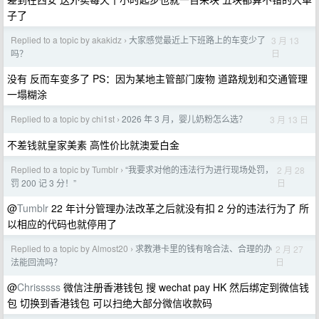
子了
Replied to a topic by akakidz
大家感觉最近上下班路上的车变少了
3 月 13
›
日
吗？
没有 反而车变多了 PS：因为某地主管部门废物 道路规划和交通管理
一塌糊涂
Replied to a topic by chi1st
2026 年 3 月，婴儿奶粉怎么选？
3 月 13 日
›
不差钱就皇家美素 高性价比就澳爱白金
Replied to a topic by Tumblr
“我要求对他的违法行为进行现场处罚，
2 月 28
›
日
罚 200 记 3 分！”
@
Tumblr
22 年计分管理办法改革之后就没有扣 2 分的违法行为了 所
以相应的代码也就停用了
Replied to a topic by Almost20
求教港卡里的钱有啥合法、合理的办
2 月 27
›
日
法能回流吗？
@
Chrisssss
微信注册香港钱包 搜 wechat pay HK 然后绑定到微信钱
包 切换到香港钱包 可以扫绝大部分微信收款码