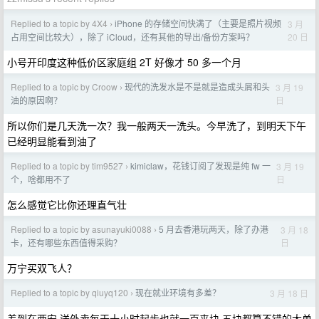
Replied to a topic by 4X4
iPhone 的存储空间快满了（主要是照片视频
3 月
›
20 日
占用空间比较大），除了 iCloud，还有其他的导出/备份方案吗？
小号开印度这种低价区家庭组 2T 好像才 50 多一个月
Replied to a topic by Croow
现代的洗发水是不是就是造成头屑和头
3 月 19
›
日
油的原因啊？
所以你们是几天洗一次？我一般两天一洗头。今早洗了，到明天下午
已经明显能看到油了
Replied to a topic by tim9527
kimiclaw，花钱订阅了发现是纯 fw 一
3 月 19
›
日
个，啥都用不了
怎么感觉它比你还理直气壮
Replied to a topic by asunayuki0088
5 月去香港玩两天，除了办港
3 月 18
›
日
卡，还有哪些东西值得采购？
万宁买双飞人？
Replied to a topic by qiuyq120
现在就业环境有多差？
3 月 18 日
›
差到在西安 送外卖每天十小时起步也就一百来块 五块都算不错的大单