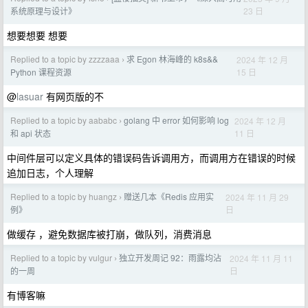
23 日
系统原理与设计》
想要想要 想要
Replied to a topic by zzzzaaa
求 Egon 林海峰的 k8s&&
2024 年 12 月
›
15 日
Python 课程资源
@
lasuar
有网页版的不
Replied to a topic by aababc
golang 中 error 如何影响 log
2024 年 12 月
›
11 日
和 api 状态
中间件层可以定义具体的错误码告诉调用方，而调用方在错误的时候
追加日志，个人理解
Replied to a topic by huangz
赠送几本《Redis 应用实
2024 年 11 月 29
›
日
例》
做缓存 ，避免数据库被打崩，做队列，消费消息
Replied to a topic by vulgur
独立开发周记 92：雨露均沾
2024 年 11 月 11
›
日
的一周
有博客嘛