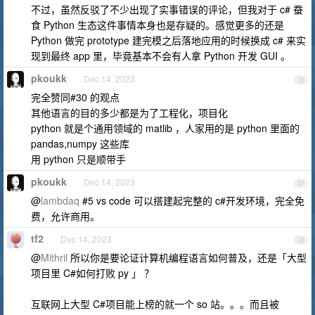
不过，虽然反驳了不少出现了实事错误的评论，但我对于 c# 蚕
食 Python 生态这件事情本身也是存疑的。感觉更多的还是
Python 做完 prototype 建完模之后落地应用的时候换成 c# 来实
现到最终 app 里，毕竟基本不会有人拿 Python 开发 GUI 。
pkoukk
Dec 14, 2023
36
完全赞同#30 的观点
其他语言的目的多少都是为了工程化，项目化
python 就是个通用领域的 matlib ，人家用的是 python 里面的
pandas,numpy 这些库
用 python 只是顺带手
pkoukk
Dec 14, 2023
37
@
lambdaq
#5 vs code 可以搭建起完整的 c#开发环境，完全免
费，允许商用。
tf2
Dec 14, 2023
38
@
Mithril
所以你是要论证计算机编程语言如何普及，还是「大型
项目里 C#如何打败 py 」 ？
互联网上大型 C#项目能上榜的就一个 so 站。。。而且被