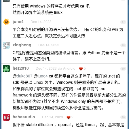
只有使用 windows 的程序员才考虑用 c# 吧
然而开源界主流系统是 linux
june4
Dec 14, 2023
17
平台本身相对别的开源语言没有优势，且有 c#的出身和 win 为
主这二大恶心点，就决定永远不可能大热
xingheng
Dec 14, 2023
18
C#是好像是动态强类型的编译型语言，跟 Python 完全不是一个
路子，谈不上蚕食吧。
hez2010
Dec 14, 2023 via Android
5
19
@
duke807
@
june4
c# 都跨平台这么多年了，现在的 .net 的
sdk 都是以 Linux 为主，Windows 则是额外的扩展来设计的。
如果你真的了解过就会知道现在的 .net 和以前的 .net
framework 的源头都不同，现在的你说是兼容以前大部分生态的
新框架都不为过 (甚至不少 Windows only 的东西都不兼容了)。
刻板印象能在你认知里持续这么多你也是挺厉害的。
hahastudio
Dec 14, 2023
2
20
但不管 stable diffusion ，openai ，还是 llama ，起手基本都是