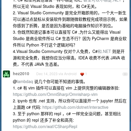
所以无论 Visual Studio 表现如何，和 C#无关。
2. Visual Studio Community 是完全开箱即用的，一个大一新生
可以通过点鼠标从安装软件到跟随微软教程完成项目示例，如果
你感到了折腾，是否是因为基础的电脑操作知识不到位。
3. 你既然知道记事本可以直接写 C# ,为什么又能得出 Visual
Studio 是商业软件所以 C# 生态不行？因为 PyCharm 是商业软
件所以 Python 不行这个逻辑对吗？
4.Visual Studio Community 仅对个人免费，C#
和.NET
则是开
源和完全免费，我想你应当分得清。IDEA 收费不代表 JAVA 收
费，不代表 JAVA 生态差。
hez2010
Dec 14, 2023 via Android
1
30
@
lambdaq
说几个你可能不知道的事情。
1. c# 有 vim 插件可以直接在 vim 上提供完整的编辑器体验:
https://github.com/OmniSharp/Omnisharp-vim
2. ipynb 也有 .net 支持，所以你可以直接开一个 jupyter 然后在
上面跑 c# 代码:
https://github.com/dotnet/interactive
3. 至于 python 那样的 repl ，c# 一样完全没问题，甚至相比
python 的 repl 还多了补全和高亮:
https://github.com/waf/CSharpRepl