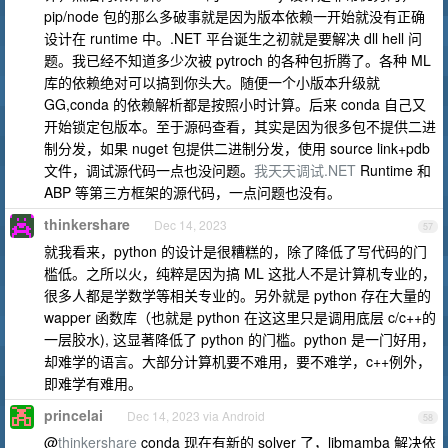
pip/node 包的那么多破事就是因为版本依赖一开始就没有正确
设计在 runtime 中。.NET 平台诞生之初就是要解决 dll hell 问
题。我已经不知道多少次被 pytroch 的各种包折腾了。各种 ML
库的依赖绝对可以搞到你头大。随便一个小版本升级就
GG,conda 的依赖解析都是按照小时计算。后来 conda 自己又
开始锁定包版本。至于源码查看，其实是因为很多包不提供二进
制分发，如果 nuget 包提供二进制分发，使用 source link+pdb
文件，调试源代码一点也没问题。
我天天调试.NET
Runtime 和
ABP 等第三方框架的源代码，一点问题也没有。
thinkershare
Dec 14, 2023
57
就我看来，python 的设计是很糟糕的，除了降低了写代码的门
槛低。之所以火，纯粹是因为搞 ML 这批人不是计算机专业的，
很多人都是学数学等相关专业的。另外就是 python 存在大量的
wapper 函数库（也就是 python 在这这里只是调用底层 c/c++的
一层胶水), 这显著降低了 python 的门槛。python 是一门好用，
却难学的语言。大部分计算机要不难用，要不难学，c++例外，
即难学有难用。
princelai
Dec 14, 2023 via Android
58
@
thinkershare
conda 现在有新的 solver 了，libmamba 解决依