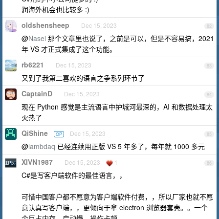
润海外机会也比较多 :)
oldshensheep
Dec 15, 2023
82
@
Nasei
那个文章里也说了，之前是可以，但是不容易搞，2021
年 VS 才正式集成了这个功能。
rb6221
Dec 15, 2023
83
又到了我第二喜欢的语言之争系列环节了
CaptainD
Dec 15, 2023
84
现在 Python 感觉是主流语言中护城河最深的，AI 和数据处理太
火热了
QiShine
Dec 15, 2023
OP
85
@
lambdaq
已经连续用正版 VS 5 年多了，每年就 1000 多元
XIVN1987
Dec 15, 2023
1
86
C#是写客户端软件的最佳语言，，
可惜中国客户都不愿意为客户端软件付费，，所以厂家也就不愿
意认真写客户端，，更倾向于拿 electron 浏览器套壳。。一个
个巨占内存、启动慢、操作卡顿