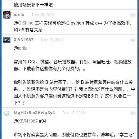
使用场景都不一样吧
iorilu
Dec 15, 2023
93
@
QiShine
工程实现可能是把 python 转成 c++ 为了提高效率,
和 c# 有啥关系
XIVN1987
Dec 15, 2023
94
@
iorilu
常用的 QQ 、微信、音乐播放器、钉钉、阿里旺旺、视频播放
器、下载软件这些你有几个付费的。。
你别告诉我你给 B 站付费了，，给 B 站付费和客户端有什么关
系，，难道不是为内容付费吗？？我上面说的有什么问题，，中
国人不愿意为客户端付费这难道不是常识吗？？这你也要杠一
下？？
ktqFDx9m2Bvfq3y4
Dec 15, 2023
95
@
XIVN1987
#94
市场不好确实是大问题，即使付费也要拼车，薅羊毛，“学生证”