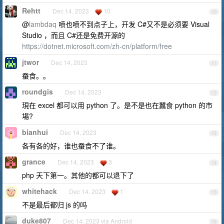
Rehtt
Dec 14, 2023
10
10
@
lambdaq
喷也喷不到点子上，开发 C#又不是必须要 Visual
Studio ，而且 C#还是免费开源的
https://dotnet.microsoft.com/zh-cn/platform/free
jtwor
Dec 14, 2023
11
蚕食。。
roundgis
Dec 14, 2023
12
現在 excel 都可以用 python 了。是不是也在蠶食 python 的市
場?
bianhui
Dec 14, 2023
13
各有各的好，谁也蚕食不了谁。
grance
Dec 14, 2023
3
14
php 天下第一。其他的都可以退下了
whitehack
Dec 14, 2023
1
15
不是最后都归 js 的吗
duke807
Dec 14, 2023 via Android
16