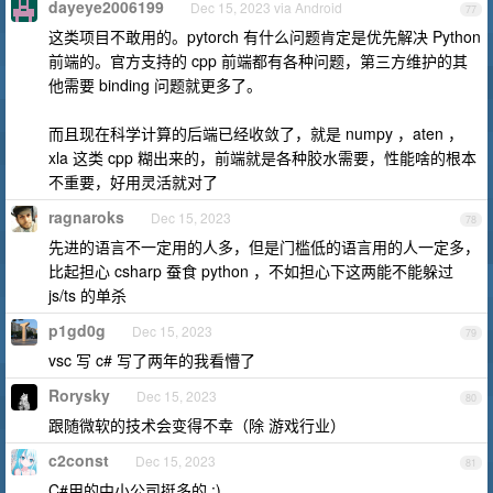
dayeye2006199
Dec 15, 2023 via Android
77
这类项目不敢用的。pytorch 有什么问题肯定是优先解决 Python
前端的。官方支持的 cpp 前端都有各种问题，第三方维护的其
他需要 binding 问题就更多了。
而且现在科学计算的后端已经收敛了，就是 numpy ，aten ，
xla 这类 cpp 糊出来的，前端就是各种胶水需要，性能啥的根本
不重要，好用灵活就对了
ragnaroks
Dec 15, 2023
78
先进的语言不一定用的人多，但是门槛低的语言用的人一定多，
比起担心 csharp 蚕食 python ，不如担心下这两能不能躲过
js/ts 的单杀
p1gd0g
Dec 15, 2023
79
vsc 写 c# 写了两年的我看懵了
Rorysky
Dec 15, 2023
80
跟随微软的技术会变得不幸（除 游戏行业）
c2const
Dec 15, 2023
81
C#用的中小公司挺多的 :)