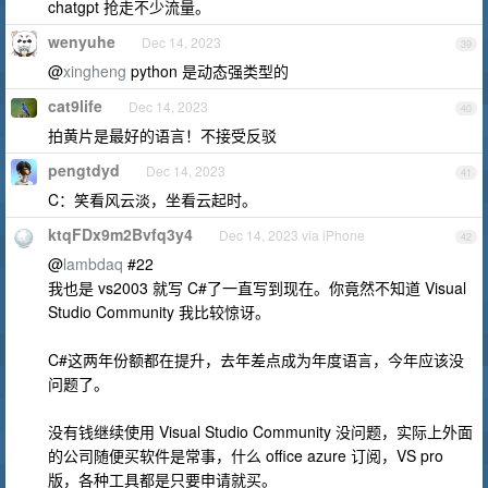
chatgpt 抢走不少流量。
wenyuhe
Dec 14, 2023
39
@
xingheng
python 是动态强类型的
cat9life
Dec 14, 2023
40
拍黄片是最好的语言！不接受反驳
pengtdyd
Dec 14, 2023
41
C：笑看风云淡，坐看云起时。
ktqFDx9m2Bvfq3y4
Dec 14, 2023 via iPhone
42
@
lambdaq
#22
我也是 vs2003 就写 C#了一直写到现在。你竟然不知道 Visual
Studio Community 我比较惊讶。
C#这两年份额都在提升，去年差点成为年度语言，今年应该没
问题了。
没有钱继续使用 Visual Studio Community 没问题，实际上外面
的公司随便买软件是常事，什么 office azure 订阅，VS pro
版，各种工具都是只要申请就买。