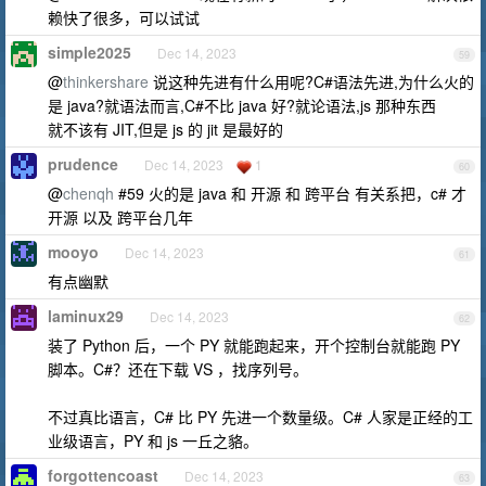
赖快了很多，可以试试
simple2025
Dec 14, 2023
59
@
thinkershare
说这种先进有什么用呢?C#语法先进,为什么火的
是 java?就语法而言,C#不比 java 好?就论语法,js 那种东西
就不该有 JIT,但是 js 的 jit 是最好的
prudence
Dec 14, 2023
1
60
@
chenqh
#59 火的是 java 和 开源 和 跨平台 有关系把，c# 才
开源 以及 跨平台几年
mooyo
Dec 14, 2023
61
有点幽默
laminux29
Dec 14, 2023
62
装了 Python 后，一个 PY 就能跑起来，开个控制台就能跑 PY
脚本。C#？还在下载 VS ，找序列号。
不过真比语言，C# 比 PY 先进一个数量级。C# 人家是正经的工
业级语言，PY 和 js 一丘之貉。
forgottencoast
Dec 14, 2023
63