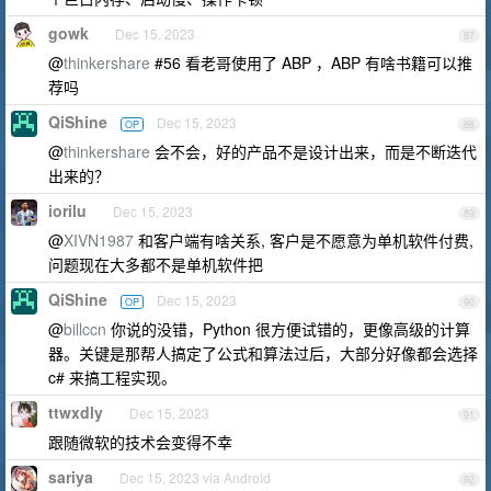
gowk
Dec 15, 2023
87
@
thinkershare
#56 看老哥使用了 ABP ，ABP 有啥书籍可以推
荐吗
QiShine
Dec 15, 2023
OP
88
@
thinkershare
会不会，好的产品不是设计出来，而是不断迭代
出来的？
iorilu
Dec 15, 2023
89
@
XIVN1987
和客户端有啥关系, 客户是不愿意为单机软件付费,
问题现在大多都不是单机软件把
QiShine
Dec 15, 2023
OP
90
@
billccn
你说的没错，Python 很方便试错的，更像高级的计算
器。关键是那帮人搞定了公式和算法过后，大部分好像都会选择
c# 来搞工程实现。
ttwxdly
Dec 15, 2023
91
跟随微软的技术会变得不幸
sariya
Dec 15, 2023 via Android
92