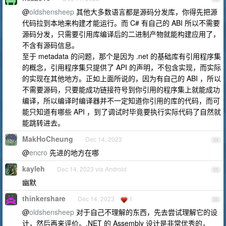
@
oldshensheep
其他大多数语言都是源码分发库，你得先把源
代码拉到本地来构建才能运行。而 C# 有自己的 ABI 所以不需要
源码分发，只需要引用库编译后的二进制产物就能构建应用了，
不含有源码信息。
至于 metadata 的问题，那个是因为 .net 的基础库有引用程序集
的概念，引用程序集只提供了 API 的声明，不包含实现，而实际
的实现在其他地方。正如上面所说的，因为有自己的 ABI ，所以
不需要源码，只要能成功链接符号到你引用的程序集上就能成功
编译，所以编译时编译器并不一定知道你引用的库的代码，而可
能只知道有哪些 API ，到了调试时毕竟要执行实际代码了自然就
能跳转进去。
MakHoCheung
Dec 14, 2023
54
@
encro
先进的地方在哪
kayleh
Dec 14, 2023 via Android
55
幽默
thinkershare
Dec 14, 2023
1
56
@
oldshensheep
对于自己不理解的东西，先去尝试理解它的设
计，然后再来评价。.NET 的 Assembly 设计是非常优秀的，