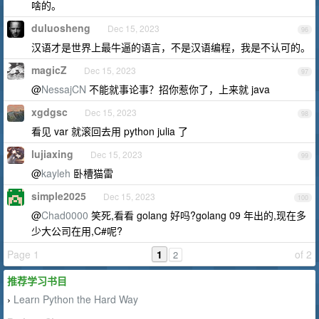
啥的。
duluosheng
Dec 15, 2023
96
汉语才是世界上最牛逼的语言，不是汉语编程，我是不认可的。
magicZ
Dec 15, 2023
97
@
NessajCN
不能就事论事？招你惹你了，上来就 java
xgdgsc
Dec 15, 2023
98
看见 var 就滚回去用 python julia 了
lujiaxing
Dec 15, 2023
99
@
kayleh
卧槽猫雷
simple2025
Dec 15, 2023
100
@
Chad0000
笑死,看看 golang 好吗?golang 09 年出的,现在多
少大公司在用,C#呢?
Page 1
1
of 2
2
推荐学习书目
Learn Python the Hard Way
›