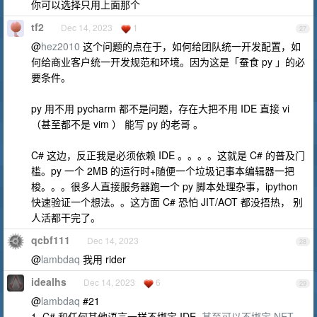
你可以选择只用上面那个
tf2
Dec 14, 2023
1
27
@
hez2010
这个问题的点在于，如何给团队统一开发配置，如
何给商业客户统一开发规范和环境。因为这是「蚕食 py 」的必
要条件。
py 用不用 pycharm 都不是问题，存在大把不用 IDE 直接 vi
（甚至都不是 vim ） 能写 py 的老哥 。
C# 这边，反正我是必须依赖 IDE 。。。。这就是 C# 的普及门
槛。py 一个 2MB 的运行时+随便一个垃圾记事本编辑器一把
梭。。。很多人直接服务器跑一个 py 脚本处理杂事，ipython
快速验证一个想法。。这方面 C# 恐怕 JIT/AOT 都没捂热， 别
人活都干完了。
qcbf111
Dec 14, 2023
28
@
lambdaq
我用 rider
idealhs
Dec 14, 2023
6
29
@
lambdaq
#21
1. C# 和任何其他语言一样不绑定 IDE,
甚至可以不绑定.NET
，