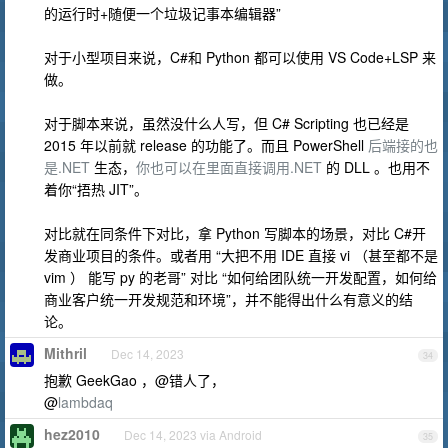
的运行时+随便一个垃圾记事本编辑器”
对于小型项目来说，C#和 Python 都可以使用 VS Code+LSP 来
做。
对于脚本来说，虽然没什么人写，但 C# Scripting 也已经是
2015 年以前就 release 的功能了。而且 PowerShell
后端接的也
是.NET
生态，
你也可以在里面直接调用.NET
的 DLL 。也用不
着你“捂热 JIT”。
对比就在同条件下对比，拿 Python 写脚本的场景，对比 C#开
发商业项目的条件。或者用 “大把不用 IDE 直接 vi （甚至都不是
vim ） 能写 py 的老哥” 对比 “如何给团队统一开发配置，如何给
商业客户统一开发规范和环境”，并不能得出什么有意义的结
论。
Mithril
Dec 14, 2023
34
抱歉 GeekGao ，@错人了，
@
lambdaq
hez2010
Dec 14, 2023 via Android
35