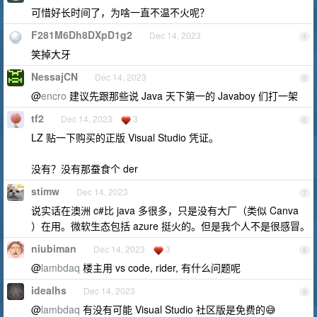
可惜好长时间了，为啥一直不温不火呢？
F281M6Dh8DXpD1g2
Dec 14, 2023
4
笑掉大牙
NessajCN
Dec 14, 2023
5
@
encro
建议先跟那些说 Java 天下第一的 Javaboy 们打一架
tf2
Dec 14, 2023
3
6
LZ 贴一下购买的正版 Visual Studio 凭证。
没有？没有那蚕食个 der
stimw
Dec 14, 2023
7
说实话在澳洲 c#比 java 多很多，只是没有大厂（类似 Canva
）在用。微软生态包括 azure 挺火的。但是我个人不是很感冒。
niubiman
Dec 14, 2023
3
8
@
lambdaq
楼主用 vs code, rider, 有什么问题呢
idealhs
Dec 14, 2023
9
@
lambdaq
有没有可能 Visual Studio 社区版是免费的😅