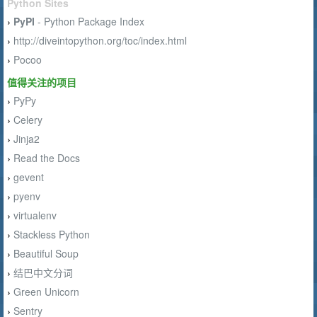
Python Sites
PyPI
- Python Package Index
›
http://diveintopython.org/toc/index.html
›
Pocoo
›
值得关注的项目
PyPy
›
Celery
›
Jinja2
›
Read the Docs
›
gevent
›
pyenv
›
virtualenv
›
Stackless Python
›
Beautiful Soup
›
结巴中文分词
›
Green Unicorn
›
Sentry
›