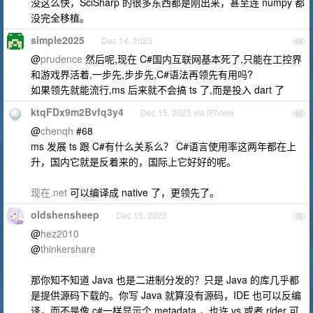
没这么快，SciSharp 的很多东西都是刚出来，甚至连 numpy 都
没完全移植。
simple2025
Dec 14, 2023
68
@
prudence
然后呢,现在 C#国内互联网基本死了,只能在工控界
和游戏界活着,一步先,步步先,C#语法再领先有用吗?
如果领先就能流行,ms 后来就不会搞 ts 了,而是投入 dart 了
ktqFDx9m2Bvfq3y4
Dec 15, 2023 via iPhone
69
@
chenqh
#68
ms 发展 ts 跟 C#有什么关系么？ C#语言使用率这两年都在上
升，国内它就是反着来的，国际上它好好的呢。
现在.net
可以编译成 native 了，更领先了。
oldshensheep
Dec 15, 2023
70
@
hez2010
@
thinkershare
那你知不知道 Java 也是二进制分发的？只是 Java 的库几乎都
是提供源码下载的。你写 Java 就算没有源码，IDE 也可以反编
译，而不是像 c#一样显示个 metadata ，也许 vs 或者 rider 可