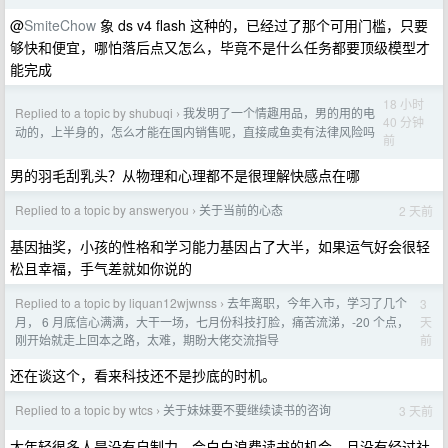
@
SmiteChow
象 ds v4 flash 这种的，已经过了那个可用门槛，只要
够快和便宜，哪怕落后点又怎么，毕竟不是什么任务都要顶级模型才
能完成
18 小时
Replied to a topic by shubuqi
我发明了一个情趣用品，男的用的电
›
40 分钟
动的，上半身的，怎么才能在国内销售呢，直接咸鱼卖有法律风险吗
前
男的羽毛刮乳头？从物理和心理都不是很理解快感点在哪
Replied to a topic by answeryou
关于当前的心态
2 天前
›
基因抽奖，小孩的性格和学习能力基因占了大半，如果运气好会很轻
松且幸福，手气差就如你说的
Replied to a topic by liquan12wjwnss
去年离职，今年入市，学习了几个
3
›
天
月， 6 月底信心满满，大干一场，七月份科技打脸，痛苦流涕，-20 个点，
前
刚开始就走上回本之路，太难，期盼大佬交流指导
还在谈这个，看来科技还不是抄底的时机。
Replied to a topic by wtcs
关于妹妹要不要继续读书的咨询
3 天前
›
太年轻很多人是没有自制力，会白白浪费读书的机会。且没有经过社