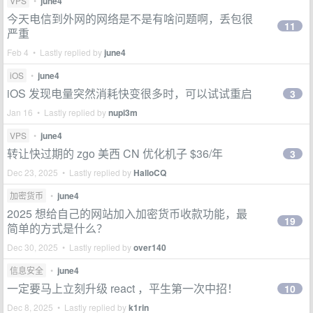
VPS
•
june4
今天电信到外网的网络是不是有啥问题啊，丢包很
11
严重
Feb 4 • Lastly replied by
june4
iOS
•
june4
iOS 发现电量突然消耗快变很多时，可以试试重启
3
Jan 16 • Lastly replied by
nupi3m
VPS
•
june4
转让快过期的 zgo 美西 CN 优化机子 $36/年
3
Dec 23, 2025 • Lastly replied by
HalloCQ
加密货币
•
june4
2025 想给自己的网站加入加密货币收款功能，最
19
简单的方式是什么？
Dec 30, 2025 • Lastly replied by
over140
信息安全
•
june4
一定要马上立刻升级 react ，平生第一次中招！
10
Dec 8, 2025 • Lastly replied by
k1rin