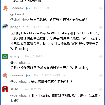
电话、短信 都没问题
Leeeeex
Dec 18, 2023
OP
3
@
Dosenf
@
chainkhoo
短信电话是用的套餐内的吗还是免费的？
penghuaifa
Dec 18, 2023
4
我用的 Ultra Mobile PayGo Wi-Fi calling 和非 Wi-Fi calling 接
电话和收短信都是免费的，发往美国短信也免费。Wi-Fi calling
打电话消耗套餐余量，iphone 可以不依赖 WiFi 通过流量开启
Wi-Fi calling
gregy
Dec 18, 2023
5
@
penghuaifa
请教咋操作可以不依赖 wifi 通过流量开启 Wi-Fi calling
Leeeeex
Dec 18, 2023 via iPhone
OP
6
@
penghuaifa
通过流量开启这个有教程吗？
stille
Dec 18, 2023
7
@
penghuaifa
非 wifi-calling 我接短信都扣 0.1 刀呢？ 怎么能不
收费？