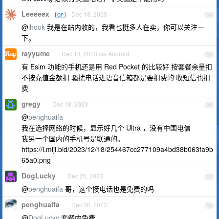
Leeeeex
Dec 18, 2023
OP
14
@
lhook
我是在站内收的，我看也挺多人在卖，你可以关注一
下。
rayyume
Dec 18, 2023 via Android
15
有 Esim 功能的手机还是用 Red Pocket 的比较好 按套餐余量扣
不按充值金额扣 骚扰电话进语音信箱都是要扣费的 收短信也扣
费
gregy
Dec 18, 2023
16
@
penghuaifa
我在选择网络的时候，显示好几个 Ultra ，没有中国电信
我另一个国内的手机号是联通的。
https://i.miji.bid/2023/12/18/254467cc277109a4bd38b063fa9b
65a0.png
DogLucky
Dec 20, 2023
17
@
penghuaifa
哥，这个接电话也是免费的吗
penghuaifa
Dec 20, 2023
18
@
DogLucky
套餐内免费