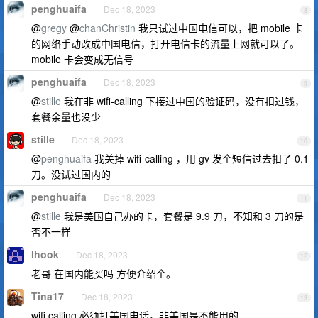
penghuaifa
Dec 18, 2023
8
@
gregy
@
chanChristin
我只试过中国电信可以，把 mobile 卡
的网络手动改成中国电信，打开电信卡的流量上网就可以了。
mobile 卡会变成无信号
penghuaifa
Dec 18, 2023
9
@
stille
我在非 wifi-calling 下接过中国的验证码，没有扣过钱，
套餐余量也没少
stille
Dec 18, 2023
10
@
penghuaifa
我关掉 wifi-calling ，用 gv 发个短信过去扣了 0.1
刀。没试过国内的
penghuaifa
Dec 18, 2023
11
@
stille
我是美国自己办的卡，套餐是 9.9 刀，不知和 3 刀的是
否不一样
lhook
Dec 18, 2023
12
老哥 在国内能买吗 方便介绍个。
Tina17
Dec 18, 2023
13
wifi calling 必须打美国电话，非美国是不能用的