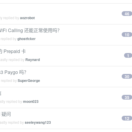
46
y replied by
aozrobot
的 WiFi Calling 还能正常使用吗？
10
 replied by
ghostfcker
Prepaid 卡
1
astly replied by
Raynard
3 Paygo 吗？
30
 replied by
SuperGeorge
信
35
tly replied by
moon023
M 疑问
12
stly replied by
seeleywang123