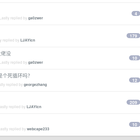
4
astly replied by
ga0zwer
179
y replied by
LJAYicn
的大佬没
10
astly replied by
ga0zwer
ｉｍ是个死循环吗？
12
tly replied by
georgezhang
209
stly replied by
LJAYicn
10
astly replied by
webcape233