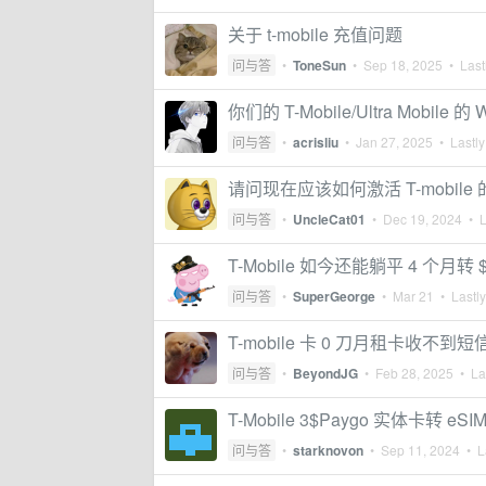
关于 t-mobile 充值问题
问与答
•
ToneSun
•
Sep 18, 2025
• Lastl
你们的 T-Mobile/Ultra Mobile 
问与答
•
acrisliu
•
Jan 27, 2025
• Lastly
请问现在应该如何激活 T-mobile 的 
问与答
•
UncleCat01
•
Dec 19, 2024
• L
T-Mobile 如今还能躺平 4 个月转 $
问与答
•
SuperGeorge
•
Mar 21
• Lastly
T-mobile 卡 0 刀月租卡收不到短
问与答
•
BeyondJG
•
Feb 28, 2025
• Las
T-Mobile 3$Paygo 实体卡转 eSI
问与答
•
starknovon
•
Sep 11, 2024
• La