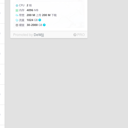
Promoted by
DeWjjj
PRO