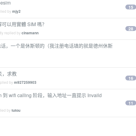
esim
15
plied by
mjy2
黑解可以用實體 SIM 嗎？
28
ly replied by
cinamann
德州的电话，一个是休斯顿的（我注册电话填的就是德州休斯
用相关，求教
16
eplied by
m927259903
到 wifi calling 阶段，输入地址一直提示 Invaild
11
lied by
tutou