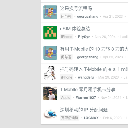
这是换号流程吗
问与答
•
georgezhang
•
Apr 21, 2023
• L
eSIM 体验总结
iPhone
•
F1ySyn
•
Nov 26, 2024
• Lastl
有用 T-Mobile 的 10 刀转 3 刀
问与答
•
georgezhang
•
Apr 23, 2023
• L
把号码转入 T-Mobile 的ｅｓ
iPhone
•
wangdefu
•
Mar 29, 2023
• Las
T-Mobile 零月租手机卡分享
Apple
•
Warren1027
•
Nov 24, 2024
• La
深圳移动的 IP 分配问题
宽带症候群
•
LXGMAX
•
Feb 6, 2023
• L