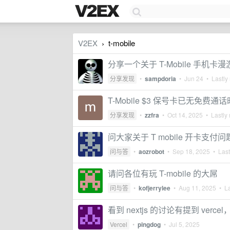
V2EX
t-mobile
›
分享一个关于 T-Mobile 手机卡漫游和
分享发现
•
sampdoria
•
Jun 24
• Lastly 
T-Mobile $3 保号卡已无免费
分享发现
•
zzfra
•
Oct 14, 2025
• Lastly 
问大家关于 T mobile 开卡支付问
问与答
•
aozrobot
•
Sep 18, 2025
• Last
请问各位有玩 T-mobile 的大屌
问与答
•
kofjerrylee
•
Aug 11, 2025
• La
看到 nextjs 的讨论有提到 vercel
Vercel
•
pingdog
•
Jul 5, 2025