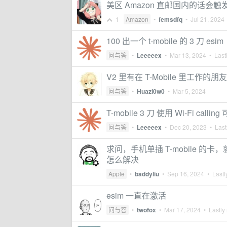
美区 Amazon 直邮国内的话会
1
Amazon
•
femsdfq
•
Jul 21, 2024
100 出一个 t-mobile 的 3 刀 esim
问与答
•
Leeeeex
•
Mar 13, 2024
• Lastl
V2 里有在 T-Mobile 里工作的朋友吗 
问与答
•
Huazi0w0
•
Mar 5, 2024
T-mobile 3 刀 使用 Wi-Fi cal
问与答
•
Leeeeex
•
Dec 20, 2023
• Lastl
求问，手机单插 T-mobile 的卡，
怎么解决
Apple
•
baddyliu
•
Sep 16, 2024
• Lastl
esim 一直在激活
问与答
•
twofox
•
Mar 17, 2024
• Lastly 