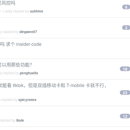
触发风控吗
8
• Lastly replied by
uuhhme
2
y replied by
dingwen07
求个 insider code
ling 可以用那些功能？
18
y replied by
penghuaifa
就能看 tiktok，但是双插移动卡和 T-mobile 卡就不行，
23
y replied by
spicynotes
12
replied by
ibule