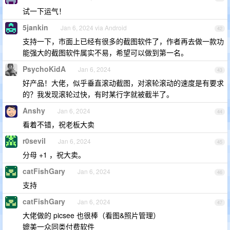
试一下运气！
5jankin
Jan 6, 2024 via Android
42
支持一下，市面上已经有很多的截图软件了，作者再去做一款功
能强大的截图软件属实不易，希望可以做到第一名。
PsychoKidA
Jan 6, 2024
43
好产品！大佬，似乎垂直滚动截图，对滚轮滚动的速度是有要求
的？我发现滚轮过快，有时某行字就被截半了。
Anshy
Jan 6, 2024
44
看着不错，祝老板大卖
r0sevil
Jan 6, 2024
45
分母 +1 ，祝大卖。
catFishGary
Jan 6, 2024
46
支持
catFishGary
Jan 6, 2024
47
大佬做的 picsee 也很棒（看图&照片管理）
媲美一众同类付费软件