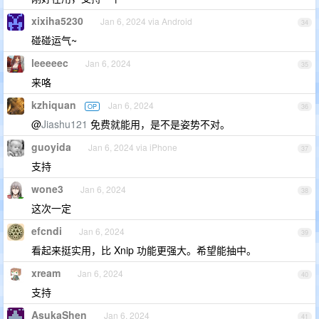
xixiha5230
Jan 6, 2024 via Android
34
碰碰运气~
leeeeec
Jan 6, 2024
35
来咯
kzhiquan
Jan 6, 2024
OP
36
@
Jiashu121
免费就能用，是不是姿势不对。
guoyida
Jan 6, 2024 via iPhone
37
支持
wone3
Jan 6, 2024
38
这次一定
efcndi
Jan 6, 2024
39
看起来挺实用，比 Xnip 功能更强大。希望能抽中。
xream
Jan 6, 2024
40
支持
AsukaShen
Jan 6, 2024
41