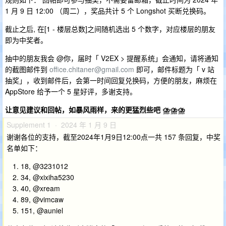
1 月 9 日 12:00 （周二），奖品共计 5 个 Longshot 买断兑换码。
截止之后, 在[1 - 楼层总数]之间随机选出 5 个数字，对应楼层的朋友
即为中奖者。
抽中的朋友我会 @你，届时「 V2EX > 提醒系统」会通知，请将通知
的截图邮件到
office.chitaner@gmail.com
即可，邮件标题为「 v 站
抽奖」，收到邮件后，会第一时间回复兑换码，方便的朋友，麻烦在
AppStore 给予一个 5 星好评，多谢支持。
让意见建议和回帖，如暴风雨样，来的更猛烈些吧 ⛈️⛈️⛈️
Supplement 1 · 2024 年 1 月 9 日
谢谢各位的支持，截至2024年1月9日12:00点一共 157 条回复，中奖
名单如下：
18, @3231012
34, @xixiha5230
40, @xream
89, @vimcaw
151, @auniel