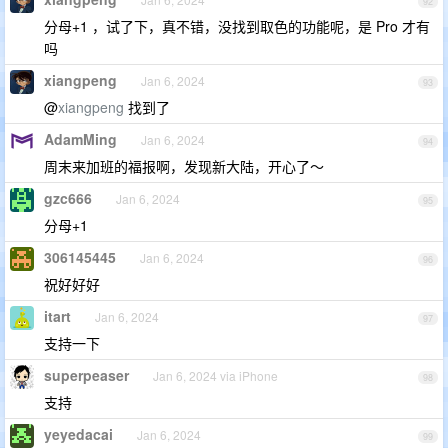
92
分母+1 ，试了下，真不错，没找到取色的功能呢，是 Pro 才有
吗
xiangpeng
Jan 6, 2024
93
@
xiangpeng
找到了
AdamMing
Jan 6, 2024
94
周末来加班的福报啊，发现新大陆，开心了～
gzc666
Jan 6, 2024
95
分母+1
306145445
Jan 6, 2024
96
祝好好好
itart
Jan 6, 2024
97
支持一下
superpeaser
Jan 6, 2024 via iPhone
98
支持
yeyedacai
Jan 6, 2024
99