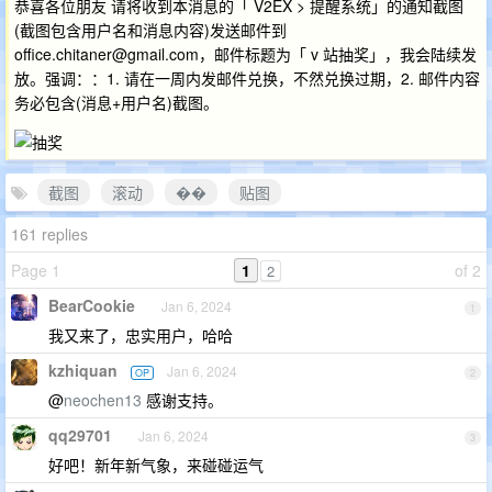
恭喜各位朋友 请将收到本消息的「 V2EX > 提醒系统」的通知截图
(截图包含用户名和消息内容)发送邮件到
office.chitaner@gmail.com
，邮件标题为「 v 站抽奖」，我会陆续发
放。强调：：1. 请在一周内发邮件兑换，不然兑换过期，2. 邮件内容
务必包含(消息+用户名)截图。
截图
滚动
��
贴图
161 replies
Page 1
1
of 2
2
BearCookie
Jan 6, 2024
1
我又来了，忠实用户，哈哈
kzhiquan
Jan 6, 2024
OP
2
@
neochen13
感谢支持。
qq29701
Jan 6, 2024
3
好吧！新年新气象，来碰碰运气