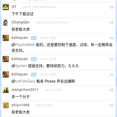
UT
Jan 6, 2024 via iPhone
48
下午下载试试
ChangQin
Jan 6, 2024 via iPhone
49
祝老板大卖
kzhiquan
Jan 6, 2024
OP
50
@
PsychoKidA
是的，还是要控制下速度，过快，有一定概率会
发生的。
kzhiquan
Jan 6, 2024
OP
51
@
5jankin
感谢支持，要持续努力，💪💪💪
kzhiquan
Jan 6, 2024
OP
52
@
catFishGary
看来 Picsee 声名远播啊
xiangchen2011
Jan 6, 2024
53
多一个分子
zhiyu1998
Jan 6, 2024
54
祝老板大卖