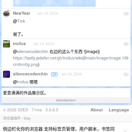
NewYear
Jan 16, 2024
49
@
Tink
谢了。
troilus
Jan 19, 2024
50
@
silencecoderchin
右边的这么个东西 ![image](
https://fastly.jsdelivr.net/gh/troilus/wiki@main/image/image.1il9
crrdnn0g.png
)
silencecoderchin
Jan 23, 2024
OP
51
@
troilus
嗯嗯
爱意满满的作品展示区。
Advertisement
© 2026 V2EX · 71ms · 3.9.8.5
About
·
Language
浏览器插件 - Stay
侧边栏化你的浏览器 支持标签页管理，用户脚本，书签同
›