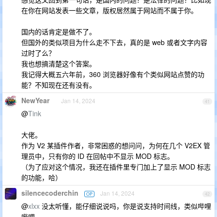
在你在网站发表一些文章，版权居然属于网站而不属于你。
国内的话肯定是做不了。
但国外的类似项目为什么走不下去，真的是 web 或者文字内容
过时了么？
我也想搞清楚这个答案。
我记得大概五六年前，360 浏览器好像有个类似网站点赞的功
能？不知现在还有没有。
NewYear
Jan 14, 2024
41
@
Tink
大佬。
作为 V2 某插件作者，非常困惑的想问问，为何在几个 V2EX 管
理员中，只有你的 ID 在回帖中不显示 MOD 标志。
（为了应对这个情况，我还在插件里专门加上了显示 MOD 标志
的功能，哈）
silencecoderchin
Jan 14, 2024
OP
42
@
xlxx
没太听懂，能仔细说说吗，你是说支持时间线，类似哔哩
哔哩