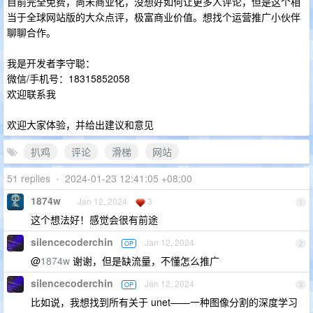
目前完全免费，尚未商业化，没想好如何让更多人评论，但是这个相
当于全球网站版的大众点评，极富商业价值。想找个运营推广小伙伴
聊聊合作。
我是开发者李守聪：
微信/手机号：18315852058
欢迎联系我
欢迎大家体验，并给出建议和意见
扒鸡
评论
滑梯
网站
51 replies
•
2024-01-23 12:41:05 +08:00
1874w
Jan 12, 2024
3
1
这个想法好！感觉会很有前途
silencecoderchin
Jan 12, 2024
OP
2
@
1874w
谢谢，但是缺流量，不懂怎么推广
silencecoderchin
Jan 12, 2024
OP
3
比如说，我想找到所有关于 unet——一种图像分割的深度学习