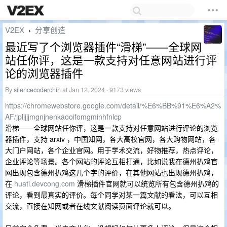
V2EX
分享创造
›
最近写了个浏览器插件“滑梯”——全球网
站任你评，这是一款支持对任意网站进行评
论的浏览器插件
By
silencecoderchin
at Jan 12, 2024 · 9173 views
https://chromewebstore.google.com/detail/%E6%BB%91%E6%A2%
AF/jplijjjmgnjnenkaooifomgminhfnlcp
滑梯——全球网站任你评，这是一款支持对任意网站进行评论的浏览
器插件，支持 arxiv ，中国知网，各大高校官网，各大购物网站，各
大门户网站，各个企业官网。用于学术交流，好物推荐，热点评论，
企业评论等场景。各个网站的评论互相打通，比如说我在德州扒鸡官
网出现包含德州扒鸡这几个字的评价，在其他网站也出现德州扒鸡，
在
huati.devcong.com
滑梯插件官网就可以统览所有包含德州扒鸡的
评论，看到最真实的评价。每个同学对某一篇文献的看法，可以互相
交流，直接在知网或者在线文献阅读页面评论就可以。