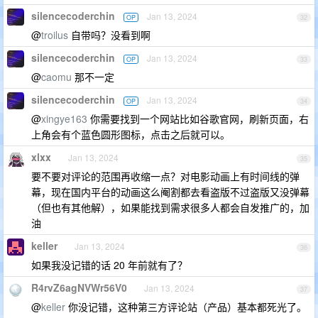
silencecoderchin
Jan 13, 2024
OP
32
@
troilus
自带吗？没看到啊
silencecoderchin
Jan 13, 2024
OP
33
@
caomu
那不一定
silencecoderchin
Jan 13, 2024
OP
34
@
xingye163
你需要找到一个网站比如谷歌官网，刷新页面，右
上角会有个蓝色圆形图标，点击之后就可以。
xlxx
Jan 13, 2024
35
要不要对评论的范围再收缩一点？对电影动画上有时间线的弹
幕，现在国内平台的动画这么阉割都去看盗版不过盗版又没弹幕
（但也有其他解），如果能找到需求很多人都会自发推广的，加
油
keller
Jan 13, 2024
36
如果我没记错的话 20 年前就有了？
R4rvZ6agNVWr56V0
Jan 13, 2024
37
@
keller
你没记错，这种第三方评论站（产品）基本都死光了。