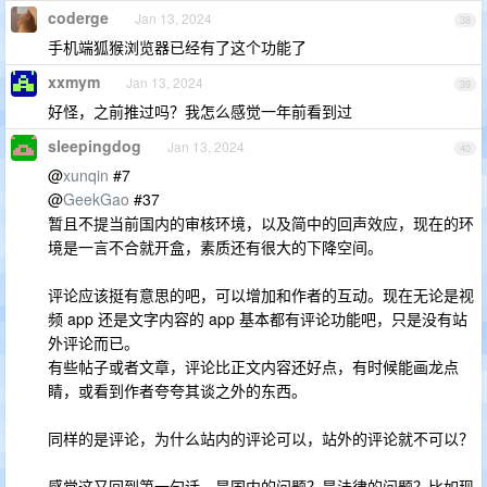
coderge
Jan 13, 2024
38
手机端狐猴浏览器已经有了这个功能了
xxmym
Jan 13, 2024
39
好怪，之前推过吗？我怎么感觉一年前看到过
sleepingdog
Jan 13, 2024
40
@
xunqin
#7
@
GeekGao
#37
暂且不提当前国内的审核环境，以及简中的回声效应，现在的环
境是一言不合就开盒，素质还有很大的下降空间。
评论应该挺有意思的吧，可以增加和作者的互动。现在无论是视
频 app 还是文字内容的 app 基本都有评论功能吧，只是没有站
外评论而已。
有些帖子或者文章，评论比正文内容还好点，有时候能画龙点
睛，或看到作者夸夸其谈之外的东西。
同样的是评论，为什么站内的评论可以，站外的评论就不可以？
感觉这又回到第一句话，是国内的问题？是法律的问题？比如现