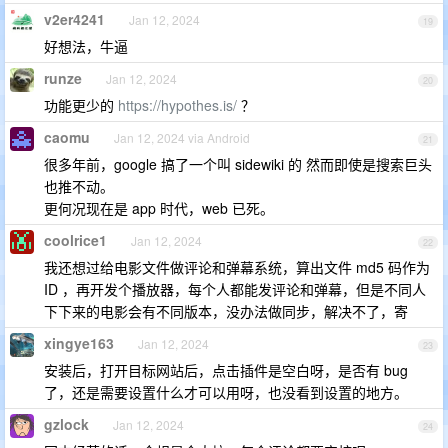
v2er4241
Jan 12, 2024
19
好想法，牛逼
runze
Jan 12, 2024
20
功能更少的
https://hypothes.is/
？
caomu
Jan 12, 2024 via Android
21
很多年前，google 搞了一个叫 sidewiki 的 然而即使是搜索巨头
也推不动。
更何况现在是 app 时代，web 已死。
coolrice1
Jan 12, 2024
22
我还想过给电影文件做评论和弹幕系统，算出文件 md5 码作为
ID ，再开发个播放器，每个人都能发评论和弹幕，但是不同人
下下来的电影会有不同版本，没办法做同步，解决不了，寄
xingye163
Jan 12, 2024
23
安装后，打开目标网站后，点击插件是空白呀，是否有 bug
了，还是需要设置什么才可以用呀，也没看到设置的地方。
gzlock
Jan 12, 2024
24