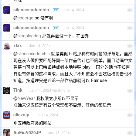
silencecoderchin
Jan 14, 2024
OP
43
@
coderge
pc 没有啊
silencecoderchin
Jan 14, 2024
OP
44
@
sleepingdog
那就再尝试一下，在国外
xlxx
Jan 14, 2024
45
@
silencecoderchin
就是类似 b 站那种有时间轴的弹幕吧，虽然
现在没人做但要匹配好同一部作品估计也不简单，而且动画中文
弹幕也可以上巴哈姆特或者本地弹弹 play 。国外的话也不知道
有没有弹幕的这种需求，而且大了不知道会不会吃版权警告也不
知道，按道理只是评论一部作品那就可以 Fair use
Tink
Jan 14, 2024 via iPhone
46
@
NewYear
我权限太小所以不显示
准确来说应该是有四个管理都不显示，其他的都显示
aliezoip
Jan 14, 2024
47
别支持政府类的网站
AoEiuV020JP
Jan 15, 2024
48