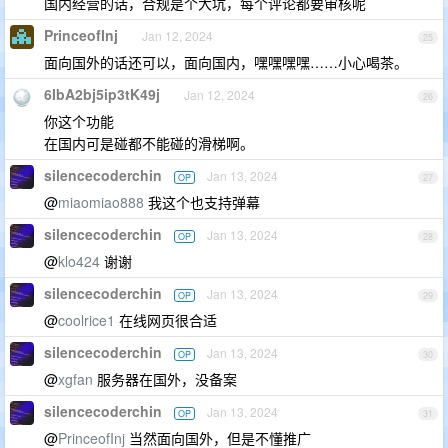
国内经营的话，合规是个大坑，每个评论都要审核呢
PrinceofInj
Jan 12, 2024
25
面向国外的话还可以，面向国内，嘿嘿嘿嘿……小心喝茶。
6IbA2bj5ip3tK49j
Jan 12, 2024
26
你这个功能
在国内可是碰都不能碰的滑梯啊。
silencecoderchin
Jan 13, 2024
OP
27
@
miaomiao888
我这个也支持弹幕
silencecoderchin
Jan 13, 2024
OP
28
@
klo424
谢谢
silencecoderchin
Jan 13, 2024
OP
29
@
coolrice1
在线网页很合适
silencecoderchin
Jan 13, 2024
OP
30
@
xgfan
服务器在国外，没备案
silencecoderchin
Jan 13, 2024
OP
31
@
PrinceofInj
当然面向国外，但是不懂推广