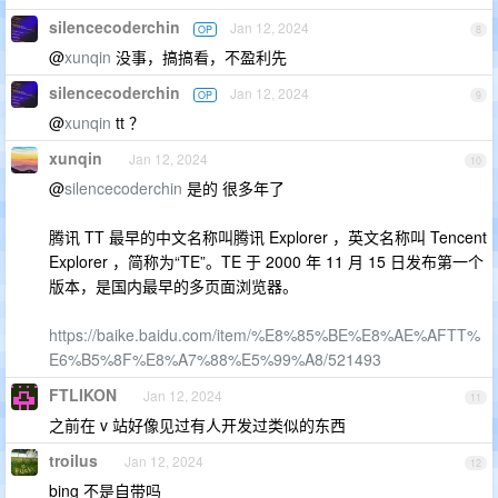
silencecoderchin
Jan 12, 2024
OP
8
@
xunqin
没事，搞搞看，不盈利先
silencecoderchin
Jan 12, 2024
OP
9
@
xunqin
tt ？
xunqin
Jan 12, 2024
10
@
silencecoderchin
是的 很多年了
腾讯 TT 最早的中文名称叫腾讯 Explorer ，英文名称叫 Tencent
Explorer ，简称为“TE”。TE 于 2000 年 11 月 15 日发布第一个
版本，是国内最早的多页面浏览器。
https://baike.baidu.com/item/%E8%85%BE%E8%AE%AFTT%
E6%B5%8F%E8%A7%88%E5%99%A8/521493
FTLIKON
Jan 12, 2024
11
之前在 v 站好像见过有人开发过类似的东西
troilus
Jan 12, 2024
12
bing 不是自带吗