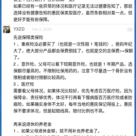
如果已经有一些异常的体况和医疗记录无法过健康告知了，那就
选择没有健康告知的惠民保类型医疗，虽然条款相对差一点，但
是好歹能有些保障。
YXZD
Feb 5, 2024
13
先说保障类保险
1 、重疾险没必要买了（也就是一次性赔 1 笔钱的），爸妈年纪
大了，绝大部分产品都会保费倒挂了，也就是交的总保费>=保额
了。
2 、意外险，父母可以看下短期意外险，也就是 1 年期产品，选
保额尽量高的，不限制社保用药的，注意下尽量选一个骨折没有
限制或者赔付限额比较高的。
3 、医疗险
需要看父母体况，如果体况比较好，优先考虑百万医疗险，因为
保障全、责任够优秀，体况不行再看下慢病版百万医疗险或者防
癌险，如果确实身体不太好，每年当地的惠民保记得投上，惠民
保不要求体况，但是起赔线高，赔付比例也不高。
再来说退休的养老金
1 、如果父母退休金够，就不用补充养老金了。