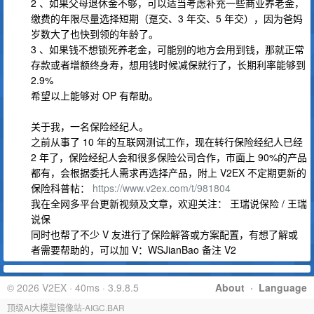
2 、如果父母退休金不够，可以适当考虑补充一些商业养老金，
缴费的年限尽量选择短期（趸交、3 年交、5 年交），因为爸妈
岁数大了也快到领的年龄了。
3 、如果钱不想锁死养老金，可能别的地方会用到钱，那就正常
存款或者增额终身寿，想用钱时候减保就行了，长期利率能够到
2.9%
希望以上能够对 OP 有帮助。
关于我，一名保险经纪人。
之前从事了 10 年的互联网测试工作，现在转行保险经纪人已经
2 年了，保险经纪人会和很多保险公司合作，市面上 90%的产品
都有，会根据委托人需求再选择产品，附上 V2EX 不定期更新的
保险科普帖：
https://www.v2ex.com/t/981804
我在全网多平台更新视频及文章，欢迎关注： 王瑞说保险 / 王瑞
说保
同时也帮了不少 V 友进行了保险解答或方案配置，有想了解或
者需要帮助的，可以加 V：WSJianBao 备注 V2
© 2026 V2EX · 40ms · 3.9.8.5
About
·
Language
顶级AI大模型镜像站-AIGC.BAR