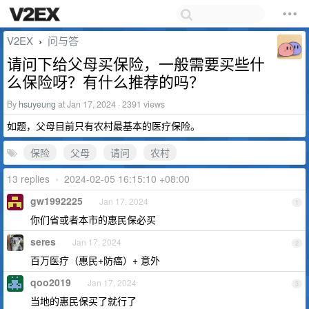
V2EX
问与答
›
请问下给父母买保险，一般需要买些什
么保险呀？有什么推荐的吗？
By
hsuyeung
at Jan 17, 2024 · 2391 views
如题，父母目前只有农村最基本的医疗保险。
保险
父母
请问
农村
13 replies
•
2024-02-05 16:15:10 +08:00
gw1992225
Jan 17, 2024
1
你们省或者本市的惠民保必买
seres
Jan 17, 2024
2
百万医疗（惠民+防癌）+ 意外
qoo2019
Jan 17, 2024
3
当地的惠民保买了就行了