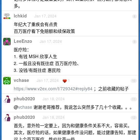
多。
lchkid
Jan 17, 2024
8
年纪大了重疾会有点贵
百万医疗看下免赔额和续保政策
LeeEnzo
Jan 17, 2024
9
医疗险：
1. 有钱 MSH 欣享人生
2. 一般且没有既往症 百万医疗险、
3. 没钱/有既往症 惠民险
vchase
Jan 17, 2024
1
10
https://www.v2ex.com/t/729342#reply84
；之前收藏的帖子
phub2020
Jan 18, 2024
11
@
vchase
谢谢老哥推荐，我说怎么突然多了几十个收藏。。。
phub2020
Jan 18, 2024
12
首先，意外险一定要上，因为和健康条件关系不大，容易买。
其次，医疗险的话，如果健康条件没问题，能过健康告知，那建
议上个百万医疗，性价比高一些。