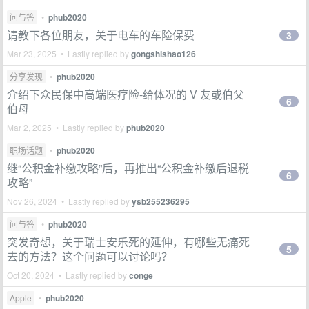
问与答
•
phub2020
请教下各位朋友，关于电车的车险保费
3
Mar 23, 2025 • Lastly replied by
gongshishao126
分享发现
•
phub2020
介绍下众民保中高端医疗险-给体况的 V 友或伯父
6
伯母
Mar 2, 2025 • Lastly replied by
phub2020
职场话题
•
phub2020
继“公积金补缴攻略”后，再推出“公积金补缴后退税
6
攻略”
Nov 26, 2024 • Lastly replied by
ysb255236295
问与答
•
phub2020
突发奇想，关于瑞士安乐死的延伸，有哪些无痛死
5
去的方法？这个问题可以讨论吗？
Oct 20, 2024 • Lastly replied by
conge
Apple
•
phub2020