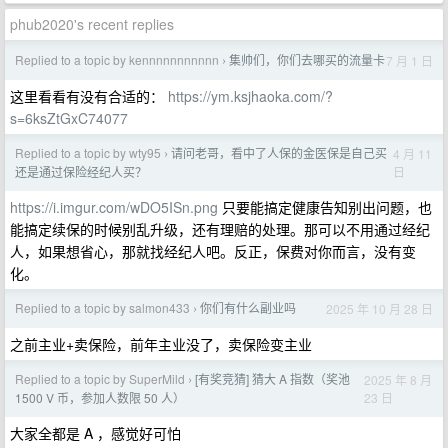
phub2020's recent replies
Replied to a topic by kennnnnnnnnnn
集帅们，你们去哪买的流量卡
7 月 1 日
›
这里看看有没有合适的：
https://ym.ksjhaoka.com/?
s=6ksZtGxC74077
Replied to a topic by wty95
请问老哥，看中了人保的金医保是自己买
4 月 11
›
日
还是通过保险经纪人买？
https://i.imgur.com/wDO5ISn.png
只要能搞定健康告知别出问题，也
能搞定续保的时候别乱升级，还有理赔的处理。那可以不用通过经纪
人，如果想省心，那就找经纪人吧。反正，保费对你而言，没有变
化。
Replied to a topic by salmon433
你们有什么副业吗
2025 年 10 月 28 日
›
之前主业+卖保险，前年主业没了，卖保险变主业
Replied to a topic by SuperMild
[有奖竞猜] 猜大 A 指数（奖池
2025 年 8 月
›
23 日
1500 V 币，参加人数限 50 人）
大家全都是 A ，感觉好可怕