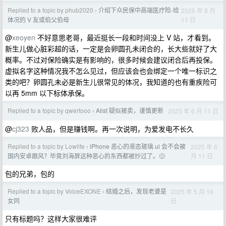
Replied to a topic by phub2020
介绍下众民保中高端医疗险-给
2025 年 8 月
›
11 日
体况的 V 友或伯父伯母
@
xeoyen
不好意思老哥，最近挺长一段和时间没上 V 站，才看到。
新生儿做心脏彩超的话，一定是会卵圆孔未闭合的，长大些就好了大
概率。不过对保险确实是有影响的，很多时候会建议闭合后再投保。
虚拟名字这种情况我不怎么见过，但应该会也会绑定一个唯一标识之
类的吧？卵圆孔未必是新生儿很常见的体况，我知道的也有重疾险可
以再 5mm 以下标体承保。
Replied to a topic by qwertooo
Alist 疑似被卖，谨慎更新
2025 年 6 月 11 日
›
@
cj323
败人品，但是赚钱啊。再一次说明，为爱发电不长久
Replied to a topic by Lowlife
iPhone 恶心的液态玻璃 ui 会不会被
2025 年 6
›
月 11 日
国内安卓跟风？毕竟刘海屏这种恶心的东西都被抄过了。🤢
包的兄弟，包的
Replied to a topic by VoiceEXONE
结婚之后，发现老婆是
2025 年 5 月 16
›
日
女同
只有标题吗？这样大家很难评