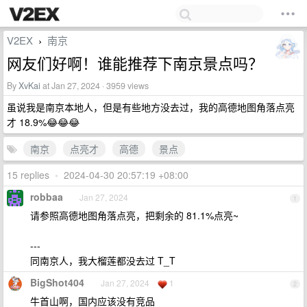
V2EX
南京
›
网友们好啊！谁能推荐下南京景点吗？
By
XvKai
at Jan 27, 2024 · 3959 views
虽说我是南京本地人，但是有些地方没去过，我的高德地图角落点亮
才 18.9%😂😂😂
南京
点亮才
高德
景点
15 replies
•
2024-04-30 20:57:19 +08:00
robbaa
Jan 27, 2024
1
请参照高德地图角落点亮，把剩余的 81.1%点亮~
---
同南京人，我大榴莲都没去过 T_T
BigShot404
Jan 27, 2024
1
2
牛首山啊，国内应该没有竞品