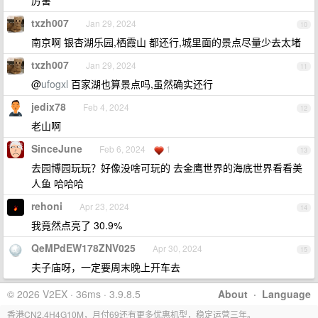
厉害
txzh007
Jan 29, 2024
10
南京啊 银杏湖乐园,栖霞山 都还行,城里面的景点尽量少去太堵
txzh007
Jan 29, 2024
11
@
ufogxl
百家湖也算景点吗,虽然确实还行
jedix78
Feb 4, 2024
12
老山啊
SinceJune
Feb 6, 2024
1
13
去园博园玩玩？好像没啥可玩的 去金鹰世界的海底世界看看美
人鱼 哈哈哈
rehoni
Apr 23, 2024
14
我竟然点亮了 30.9%
QeMPdEW178ZNV025
Apr 30, 2024
15
夫子庙呀，一定要周末晚上开车去
© 2026 V2EX · 36ms · 3.9.8.5
About
·
Language
香港CN2,4H4G10M，月付69还有更多优惠机型，稳定运营三年。