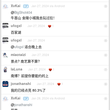
XvKai
Jan 27, 2024 via Android
OP
3
@
BigShot404
牛首山 金陵小城我去玩过拉！
ufogxl
Jan 27, 2024
1
4
百家湖
ufogxl
Jan 27, 2024
5
@
ufogxl
适合晚上去
miaotaizi
Jan 27, 2024
6
景点? 南艺算不算?
laLuna
Jan 27, 2024
1
7
南博？前提你要能约的上
jonathanshi
Jan 27, 2024
1
8
我的已经点亮 80.3%了
XvKai
Jan 28, 2024 via Android
OP
9
@
jonathanshi