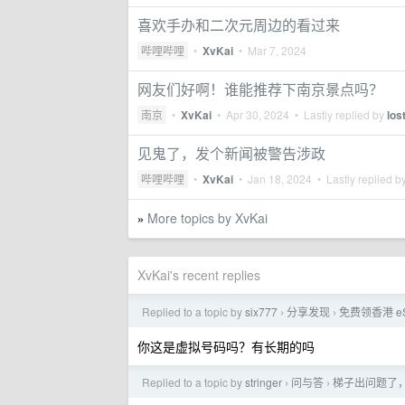
喜欢手办和二次元周边的看过来
哔哩哔哩
•
XvKai
•
Mar 7, 2024
网友们好啊！谁能推荐下南京景点吗？
南京
•
XvKai
•
Apr 30, 2024
• Lastly replied by
lo
见鬼了，发个新闻被警告涉政
哔哩哔哩
•
XvKai
•
Jan 18, 2024
• Lastly replied b
More topics by XvKai
»
XvKai's recent replies
Replied to a topic by
six777
分享发现
免费领香港 eSI
›
›
你这是虚拟号码吗？有长期的吗
Replied to a topic by
stringer
问与答
梯子出问题了
›
›