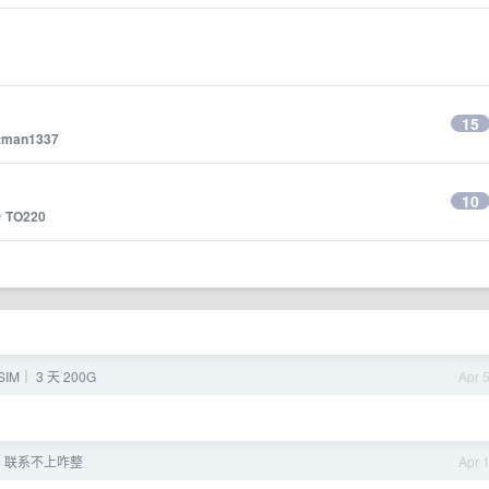
15
stman1337
10
y
TO220
M｜ 3 天 200G
Apr 
，联系不上咋整
Apr 