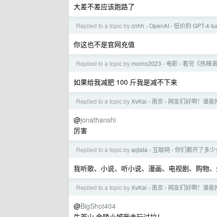
大差不差应该跑路了
Replied to a topic by
cnhh
OpenAI
低价的 GPT-4-tu
›
›
你这也不是官网充值
Replied to a topic by
momo2023
电影
看完《热辣
›
›
如果给我减肥 100 斤我是减不下来
Replied to a topic by
XvKai
南京
网友们好啊！谁能
›
›
@
jonathanshi
厉害
Replied to a topic by
aqtata
互联网
你们都开了多少
›
›
我听歌、小说、听小说、漫画、电视剧、购物、
Replied to a topic by
XvKai
南京
网友们好啊！谁能
›
›
@
BigShot404
牛首山 金陵小城我去玩过拉！