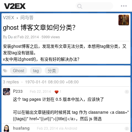
V2EX
问与答
›
ghost 博客文章如何分类？
By
Du
at Feb 22, 2014 · 5999 views
安装ghost博客之后，发现发布文章无法分类，本想用tag做分类，又
发现tag没有链接。
v友中用过ghost的，有没有好的解决办法？
Ghost
tag
分类
3 replies
•
1970-01-01 08:00:00 +08:00
P233
Feb 22, 2014
1
1
这个 tag pages 计划在 0.5 版本中加入，应该快了
可以在输出文章链接的时候将其 tag 作为 classname <a class="
{{tags}}" href="{{url}}">{{title}}</a>，然后 js 筛选
huafang
Feb 23, 2014 via Android
2