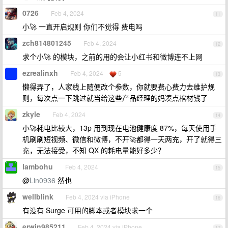
0726
Feb 4, 2024
11
小🚀 一直开启规则 你们不觉得 费电吗
zch814801245
Feb 4, 2024
12
求个小🚀 的模块，之前的用的会让小红书和微博连不上网
ezrealinxh
Feb 4, 2024
5
13
懒得弄了，人家线上随便改个参数，你就要费心费力去维护规
则，每次点一下跳过就当给这些产品经理的妈凑点棺材钱了
zkyle
Feb 4, 2024
14
小🚀耗电比较大，13p 用到现在电池健康度 87%，每天使用手
机刷刷短视频、微信和微博，不开🚀都得一天两充，开了就得三
充，无法接受，不知 QX 的耗电量能好多少？
lambohu
Feb 4, 2024
15
@
Lin0936
然也
wellblink
Feb 4, 2024 via iPhone
16
有没有 Surge 可用的脚本或者模块求一个
erwin985211
Feb 4, 2024 via iPhone
17