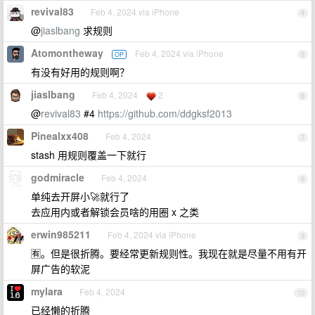
revival83
Feb 4, 2024 via iPhone
4
@
jiaslbang
求规则
Atomontheway
Feb 4, 2024 via iPhone
OP
5
有没有好用的规则啊？
jiaslbang
Feb 4, 2024
2
6
@
revival83
#4
https://github.com/ddgksf2013
Pinealxx408
Feb 4, 2024
7
stash 用规则覆盖一下就行
godmiracle
Feb 4, 2024
8
单纯去开屏小🚀就行了
去应用内或者解锁会员啥的用圈 x 之类
erwin985211
Feb 4, 2024 via iPhone
9
🈶。但是很折腾。要经常更新规则性。我现在就是尽量不用有开
屏广告的软泥
mylara
Feb 4, 2024
10
已经懒的折腾