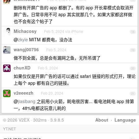
删除有开屏广告的 app 都删了。有的 app 开长辈模式会取消开
屏广告。日常非用不可 app 其实就那几个。如果大家都这样做
也不会有这个帖子了
Michacosy
Feb 5, 2024 via iPhone
18
@
zkyle
MITM 都费电，没办法
wangj00756
Feb 5, 2024
19
做不到全面，总是会有漏网之鱼，无所吊谓了
chunXD
Feb 5, 2024
20
如果仅仅是开屏广告的话可以通过 safari 链接的形式打开，理论
上每个 app 都有自己的链接。
v2eeeezh
Feb 20, 2024
21
@
jiaslbang
之前用小火箭，耗电很厉害... 看电池耗电 app 排第
一，48%电都这玩意儿耗的
© 2026 V2EX · 302ms · 3.9.8.5
About
·
Language
YT.NET