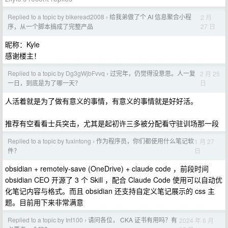
Replied to a topic by bikeread2008
给我弟做了个 AI 信息聚合小程
2 月
›
27 日
序，从一个脚本搞成了完整产品
昵称：Kyle
感谢楼主！
Replied to a topic by Dg3gWjbFvvq
过完年，仍觉得没意思。人一复
2 月 25
›
日
一日，到底是为了哪一天？
人活着就是为了做有意义的事情，有意义的事情就是好好活。
推荐有空看看士兵突击，尤其是起初许三多被分配看守驻训场那一段
Replied to a topic by fuxintong
作为程序员，你们都使用什么笔记软
1 月 27
›
日
件？
obsidian + remotely-save (OneDrive) + claude code ，前段时间
obsidian CEO 开源了 3 个 Skill ，配合 Claude Code 使用可以自动优
化笔记内容与格式。而且 obsidian 还支持自定义笔记展示的 css 主
题。目前用下来非常满意
Replied to a topic by Int100
请问各位， CKA 证书有用吗？有
2024 年 6 月
›