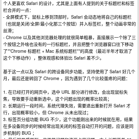
个人更喜欢 Safari 的设计，尤其是上面有人提到的关于标题栏和标签
栏合并的一点：
- 全屏模式下，鼠标上移到顶部时，Safari 会动态地将自己的标题栏
（也就是关闭/全屏/最小化那三个按钮）并入标签栏，整个动画非常的
丝滑；
- Chrome 以及其他浏览器处理的就很简单粗暴，直接展示一个除了三
个按钮之外啥也没有的一行标题栏，并且把整个浏览器窗口往下移动
了**Chrome 标题栏 + Mac 系统标题栏**的高度（最近半年才取消了
这个下移动作），整体观感和体验比 Safari 差不少。
基于这一点以及 Safari 的跨设备同步功能，坚持使用了 Safari 好几个
月，最后还是转回了 Chrome ，因为遇到了几个比较蛋疼的问题：
1. 在已经打开的网页中，选中 URL 部分进行修改，会出现鼠标失
焦，导致要手动重新选中，这个问题出现的概率比较高；
2. 长期运行一段时间，系统代理失效，需要退出重新打开 Safari 才
行，出现概率较小，但 Chrome 从未出现过；
3. 标签页分组功能 BUG 不少，这个功能刚出来的时候就在用，结果
在多设备同步的时候经常出现关闭的标签自动打开的问题，应该是同
步机制的 BUG ；