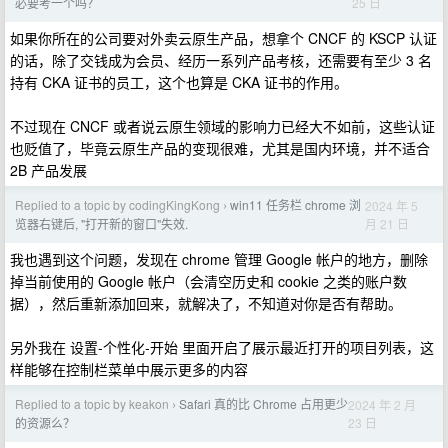
25 日
必要考一个吗？
如果你所在的公司要对外卖云原生产品，想拿个 CNCF 的 KSCP 认证
的话，除了交钱成为会员、经历一系列产品考核，还需要有至少 3 名
持有 CKA 证书的员工，这个也算是 CKA 证书的作用。
不过现在 CNCF 或者说云原生领域的影响力已经大不如前，这些认证
也贬值了，毕竟云原生产品的变现很难，尤其是国内环境，并不适合
2B 产品发展
Replied to a topic by codingKingKong
win11 任务栏 chrome 浏
2024 年 5
›
月 21 日
览器右键后, "打开新的窗口"失效.
我也遇到这个问题，发现在 chrome 管理 Google 帐户的地方，删除
掉当前使用的 Google 帐户（会清空历史和 cookie 之类的账户数
据），然后重新添加回来，就解决了，不知道对你是否有帮助。
另外我在 设置-个性化-开始 里面开启了展示最近打开的项目列表，这
样能够在控制栏菜单中展示更多的内容
Replied to a topic by keakon
Safari 真的比 Chrome 占用更少
2024 年 2 月
›
23 日
的资源么？