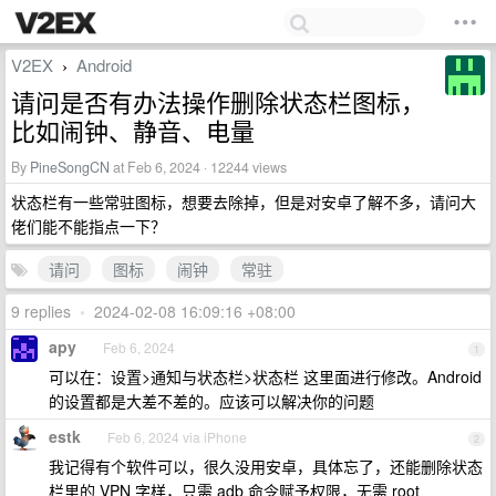
V2EX
Android
›
请问是否有办法操作删除状态栏图标，
比如闹钟、静音、电量
By
PineSongCN
at Feb 6, 2024 · 12244 views
状态栏有一些常驻图标，想要去除掉，但是对安卓了解不多，请问大
佬们能不能指点一下？
请问
图标
闹钟
常驻
9 replies
•
2024-02-08 16:09:16 +08:00
apy
Feb 6, 2024
1
可以在：设置>通知与状态栏>状态栏 这里面进行修改。Android
的设置都是大差不差的。应该可以解决你的问题
estk
Feb 6, 2024 via iPhone
2
我记得有个软件可以，很久没用安卓，具体忘了，还能删除状态
栏里的 VPN 字样，只需 adb 命令赋予权限，无需 root