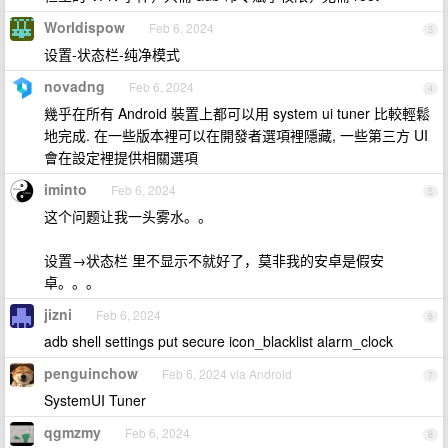
Worldispow
Feb 6, 2024
3
设置-状态栏-纯净模式
novadng
Feb 6, 2024
4
幾乎在所有 Android 裝置上都可以用 system ui tuner 比較輕鬆
地完成. 在一些版本裡可以在開發者選項裡隱藏, 一些第三方 UI
會在設定裡提供相關選項
iminto
Feb 6, 2024
5
这个问题让我一头雾水。。
设置→状态栏 里不显示不就好了，莫非我的安卓是假安
卓。。。
jizni
Feb 6, 2024
6
adb shell settings put secure icon_blacklist alarm_clock
penguinchow
Feb 6, 2024 via Android
7
SystemUI Tuner
qgmzmy
Feb 6, 2024
8