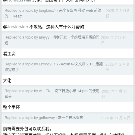
Replied to a topic by tangknox1
来个专业写 移动 web 前端
2025 年 8 月 5
›
日
的， React
@
JoeJoeJoe
不敏感，这种人有什么好帮的
Replied to a topic by ainyyy
问老开发一个前后端矛盾的问
2025 年 7 月 30
›
日
题
看工资
Replied to a topic by LiYing2016
Kotlin 中文文档 2.1.0 版翻
2025 年 2 月 8
›
日
译完成了
大佬
Replied to a topic by ALLENi
说下日版小米 14tpro 的使用
2025 年 1 月 13
›
日
感受
整个手环
Replied to a topic by gotheway
求一个技术架构
2024 年 11 月 4 日
›
前端需要外包可以联系我。