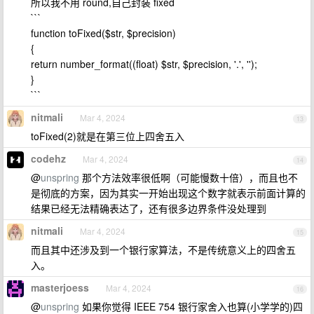
所以我不用 round,自己封装 fixed
```
function toFixed($str, $precision)
{
return number_format((float) $str, $precision, '.', '');
}
```
nitmali
Mar 4, 2024
13
toFixed(2)就是在第三位上四舍五入
codehz
Mar 4, 2024
14
@
unspring
那个方法效率很低啊（可能慢数十倍），而且也不
是彻底的方案，因为其实一开始出现这个数字就表示前面计算的
结果已经无法精确表达了，还有很多边界条件没处理到
nitmali
Mar 4, 2024
15
而且其中还涉及到一个银行家算法，不是传统意义上的四舍五
入。
masterjoess
Mar 4, 2024
16
@
unspring
如果你觉得 IEEE 754 银行家舍入也算(小学学的)四