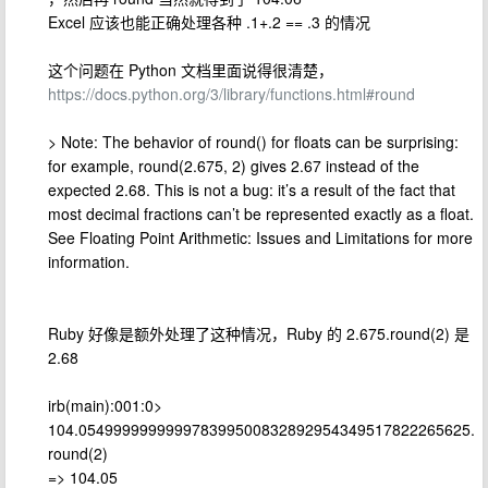
Excel 应该也能正确处理各种 .1+.2 == .3 的情况
这个问题在 Python 文档里面说得很清楚，
https://docs.python.org/3/library/functions.html#round
> Note: The behavior of round() for floats can be surprising:
for example, round(2.675, 2) gives 2.67 instead of the
expected 2.68. This is not a bug: it’s a result of the fact that
most decimal fractions can’t be represented exactly as a float.
See Floating Point Arithmetic: Issues and Limitations for more
information.
Ruby 好像是额外处理了这种情况，Ruby 的 2.675.round(2) 是
2.68
irb(main):001:0>
104.054999999999978399500832892954349517822265625.
round(2)
=> 104.05