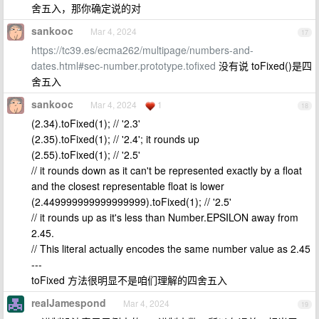
舍五入，那你确定说的对
sankooc
Mar 4, 2024
17
https://tc39.es/ecma262/multipage/numbers-and-
dates.html#sec-number.prototype.tofixed
没有说 toFixed()是四
舍五入
sankooc
Mar 4, 2024
1
18
(2.34).toFixed(1); // '2.3'
(2.35).toFixed(1); // '2.4'; it rounds up
(2.55).toFixed(1); // '2.5'
// it rounds down as it can't be represented exactly by a float
and the closest representable float is lower
(2.449999999999999999).toFixed(1); // '2.5'
// it rounds up as it's less than Number.EPSILON away from
2.45.
// This literal actually encodes the same number value as 2.45
---
toFixed 方法很明显不是咱们理解的四舍五入
realJamespond
Mar 4, 2024
19