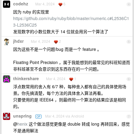
codehz
Mar 4, 2024
6
4
因为 ruby 的实现里
https://github.com/ruby/ruby/blob/master/numeric.c#L2536C1
3-L2536C25
发现数字的小数位数大于 14 位就会用另一个算法了
jhdxr
Mar 4, 2024
2
5
因为这些不是一个问题/bug 而是一个 feature 。
Floating Point Precision ，属于我能想到的最常见的科班知道而
非科班甚至不会意识到这东西存在的一个问题。
thinkershare
Mar 4, 2024
1
6
浮点数常用的舍入有 6/7 种，每种舍入都有自己的具体使用场
景。你先搞清楚，每个方法的具体舍入算法再看。
只要使用的是 IEEE64 ，则最终同一个算法的结果应该是相同
的。
unspring
Mar 4, 2024 via Android
OP
7
@
henix
这个做法感觉更像是 double 转成 long 再转回来，感觉
不是通用解法