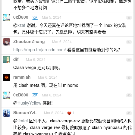
数量，我买的套餐好像只有三四个设备，似乎没啥限制，但是也
不想多个地方订阅
0xD800
Mar 5, 2024
OP
36
@
xzaf
谢谢，今天还真在评论区地址找到了一个 linux 的安装
包，具体哪个忘记了，先洗洗睡，明天有空再看看
ZhaokunZhang
Mar 6, 2024
37
https://repo.trojan-cdn.com/
看看这里有能帮助到你的吗？
dif
Mar 6, 2024
38
Clash verge 还可以用啊。
rammiah
Mar 6, 2024
39
用 clash meta 啊，现在叫 mihomo
0xD800
Mar 6, 2024
OP
40
@
HuskyYellow
感谢！
StarsunYzL
Mar 8, 2024
1
41
@
timfei
区别不大，clash-verge-rev 更新比较勤快目测用的人也
比较多，clash-verge-rev 最初貌似搬运了 clash-nyanpasu 的代
码被 clash-nyanpasu 作者点名过