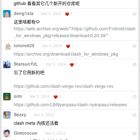
github 看看其它几个新开的仓库呢
deng1xia
Mar 5, 2024
9
4
这里啥都有🐶
https://web.archive.org/web/*/https://github.com/Fndroid/clash
_for_windows_pkg/releases/download/0.20.39/*
totoro625
Mar 5, 2024
1
5
https://archive.org/download/clash_for_windows_pkg
StarsunYzL
Mar 5, 2024
7
6
忘了它用新的吧
https://github.com/clash-verge-rev/clash-verge-rev
orm
Mar 5, 2024
3
7
https://github.com/LibNyanpasu/clash-nyanpasu/releases
Sezxy
Mar 5, 2024
8
clash meta 内核还活着
Gimorocun
Mar 5, 2024
9