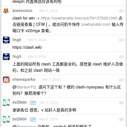
deepin 内置商店应该有的吧
jeasonzuo
Mar 5, 2024
10
clash for win ->
https://cowtransfer.com/s/e7f41375201040
点
击链接查看 [ CFW ] ，或访问奶牛快传
cowtransfer.com
输入传
输口令 x22mga 查看；
fngli
Mar 5, 2024
11
https://clash.wiki
fngli
Mar 5, 2024
12
上面的网站所有 clash 工具都是全的。感觉是 clash 维护人员做
的，和之前 clash 网站一致
tristesparks
Mar 5, 2024
13
@
StarsunYzL
请问下这个和 7 楼的 clash-nyanpasu 有什么区
别吗？推荐用哪个？
0xD800
Mar 5, 2024
OP
14
谢谢各位 感恩，v 站好人是真的多啊
0xD800
Mar 5, 2024
OP
15
@
Gimorocun
没有的，gayhub 相关的都无了