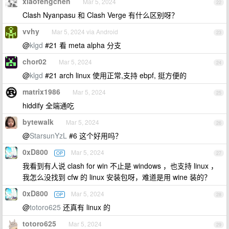
xiaofengchen
Mar 5, 2024
22
Clash Nyanpasu 和 Clash Verge 有什么区别呀？
vvhy
Mar 5, 2024 via Android
23
@
klgd
#21 看 meta alpha 分支
chor02
Mar 5, 2024
24
@
klgd
#21 arch linux 使用正常,支持 ebpf, 挺方便的
matrix1986
Mar 5, 2024
25
hiddify 全端通吃
bytewalk
Mar 5, 2024
26
@
StarsunYzL
#6 这个好用吗？
0xD800
Mar 5, 2024
OP
27
我看到有人说 clash for win 不止是 windows ，也支持 linux ，
我怎么没找到 cfw 的 linux 安装包呀，难道是用 wine 装的？
0xD800
Mar 5, 2024
OP
28
@
totoro625
还真有 linux 的
totoro625
Mar 5, 2024
29