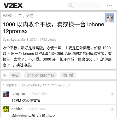
V2EX
二手交易
›
1000 以内收个平板，卖或换一台 iphone
12promax
By
sinkyo
at Mar 8, 2024 · 1793 views
收个平板，最好是蜂窝版，方便一些，主要是在外面用。价格 1000
以下 出一台 iphone12PM,澳门版 256.论坛收的走的闲鱼验货宝，有
报告，太重了，不习惯。3000 转，长沙同城可优惠 200 ，电池健康
度 79 ，换过电芯。
平板
iphone12promax
澳门版
4 replies
•
2024-03-12 11:17:11 +08:00
lchqfnu
Mar 9, 2024
1
12PM 这么便宜吗...
achira
Mar 9, 2024
2
@
lchqfnu
电池 79 换过电芯