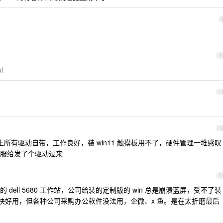
1
l
1
1
04 装上所有驱动自带，工作良好，装 win11 触摸板用不了，硬件管理一堆感叹
服给发了个驱动过来
1
ell 5680 工作站，公司给装的定制版的 win 总是崩溃蓝屏，受不了装
题，轻快好用，但各种公司采购办公软件没法用，企微、x 鱼。是在太折磨最后