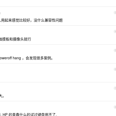
d
，个人用起来感觉比较好，没什么兼容性问题
和触摸板和摄像头就行
oweroff hang ，会发现很多案例。
不大。
问题. HP 的青春什么的试过键盘用不了.