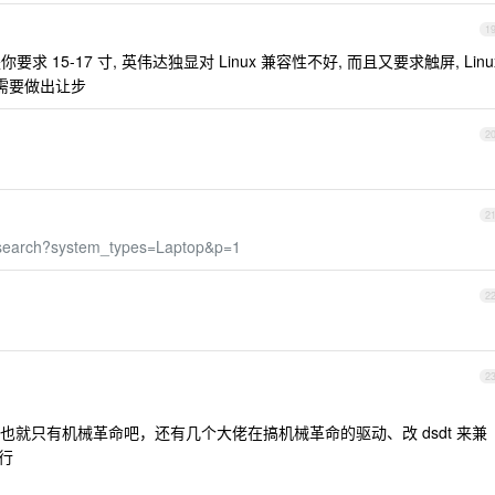
1
 但是你要求 15-17 寸, 英伟达独显对 Linux 兼容性不好, 而且又要求触屏, Linu
需要做出让步
2
2
e/search?system_types=Laptop&p=1
2
2
就只有机械革命吧，还有几个大佬在搞机械革命的驱动、改 dsdt 来兼
运行