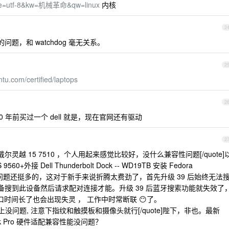
es?ie=utf-8&kw=机械革命&qw=linux
内核
2
问题，和 watchdog 毫无关系。
2
ntu.com/certified/laptops
2
10 年前买过一个 dell 就是，现在官网还有驱动
2
是戴尔灵越 15 7510 ，个人用起来感觉比较好，没什么兼容性问题[/quote]
9560+外接 Dell Thunderbolt Dock -- WD19TB 安装 Fedora
11 之后发现问题还挺多的，这对于新手来说折腾太费劲了，首先升级 39 后始终无法
对方设备搜到此设备然后请求配对连接才能。升级 39 后蓝牙搜索功能就失效了
似设备接口时间长了也会出现失灵 ， 工作中时常断联 😶了。
本上没问题, 注意下指纹和触摸板和摄像头就行[/quote]陛下，非也。最新
acBook Pro 硬件适配兼容性能没问题？