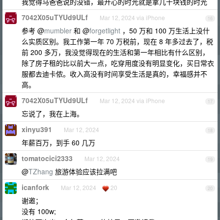
我觉得马爸爸说的没错，最开心的时光就是拿几千块钱的时光
7042X05uTYUd9ULf
Mar 12, 2024 via iPhone
16
参考 @
mumbler
和 @
forgetlight
，50 万和 100 万生活上没什
么实质区别。我工作第一年 70 万税前，现在 8 年多过去了，税
前 200 多万，我没觉得现在的生活和第一年相比有什么区别，
除了房子租的比以前大一点，吃穿用度没有明显变化，买日常衣
服都去迪卡侬。收入高没有时间享受生活是真的，幸福感并不
高。
7042X05uTYUd9ULf
Mar 12, 2024 via iPhone
17
忘说了，我在上海。
xinyu391
Mar 12, 2024
18
年薪百万，到手 60 几万
tomatocici2333
Mar 12, 2024
19
@
TZhang
旅游体验应该拉满吧
icanfork
Mar 12, 2024
20
20
谢邀；
没有 100w;