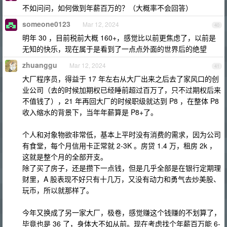
不如问问，如何做到年薪百万的？（大概率不会回答）
someone0123
Mar 12, 2024
40
明年 30 ，目前税前大概 160+，感觉比以前更焦虑了，以前是
无知的快乐，现在属于是看到了一点点外面的世界后的绝望
zhuanggu
Mar 12, 2024
41
大厂程序员，得益于 17 年左右从大厂出来之后去了家风口的创
业公司（去的时候加期权已经睡前超过百万了，只不过期权后来
不值钱了），21 年再回大厂的时候职级就达到 P8 ，在整体 P8
收入缩水的背景下，当年年薪算是 P8+了。
个人和对象物欲非常低，基本上平时没有消费的需求，因为公司
有食堂，每个月信用卡正常就 2-3K 。房贷 1.4 万，租房 2k ，
这就是整个月的全部开支。
除了买了房子，还是攒下一点钱，但是几乎全部是在银行定期理
财里，A 股表现不好只有十几万，又没有动力和勇气去炒美股、
玩币，所以就那样了。
今年又换成了另一家大厂，极卷，感觉赚这个钱赚的不划算了，
毕竟也是 36 了，身体大不如从前。现在考虑找个年薪百万能 6-