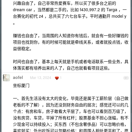
兴趣自由了，自己非常热爱赛车，所以买了很多台之前的
dream car ，当然都是二手的，比如 f430,997.2 的 Targa ，一
台赛化的初代 z4 ，总共买了六七台车子。平时通勤开 model y
。
赚钱也自由了，当周围的人知道你有钱后，就会有一些好赚钱的
项目也找到你，有的时候可能就是牵线关系，或者就投点钱，收
益很稳定。
时间也自由了，基本上每天就是手机或者电话联系一些业务，具
体落实都有培养出来的人了，自己也就看看项目这些。
aofel
Mar 13, 2024
1
91
坐标厦门
一、首先生活没有太大的变化，毕竟还是属于工薪阶层（自己做
老板的不了解），因为还没到财务自由的层次；感觉还可以的几
个点：有房和车，房子敢看大平层了，车也可以看到百万级了，
没有房贷、车贷，平掉了所有杠杆；股票基金不担心涨幅，有不
少现金可以持续投入；买东西（不包含奢侈品）可以忽略价格，
喜欢就买；外出吃饭可以忽略价格；和周围人相处更平和了，愿