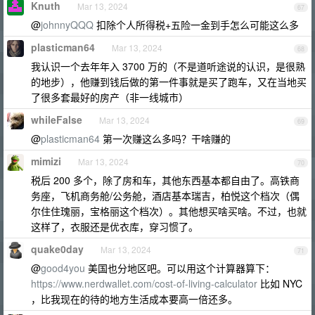
Knuth
Mar 13, 2024
67
@
johnnyQQQ
扣除个人所得税+五险一金到手怎么可能这么多
plasticman64
Mar 13, 2024
68
我认识一个去年年入 3700 万的（不是道听途说的认识，是很熟
的地步），他赚到钱后做的第一件事就是买了跑车，又在当地买
了很多套最好的房产（非一线城市）
whileFalse
Mar 13, 2024
69
@
plasticman64
第一次赚这么多吗？干啥赚的
mimizi
Mar 13, 2024
70
税后 200 多个，除了房和车，其他东西基本都自由了。高铁商
务座，飞机商务舱/公务舱，酒店基本瑞吉，柏悦这个档次（偶
尔住住瑰丽，宝格丽这个档次）。其他想买啥买啥。不过，也就
这样了，衣服还是优衣库，穿习惯了。
quake0day
Mar 13, 2024
71
@
good4you
美国也分地区吧。可以用这个计算器算下：
https://www.nerdwallet.com/cost-of-living-calculator
比如 NYC
，比我现在的待的地方生活成本要高一倍还多。