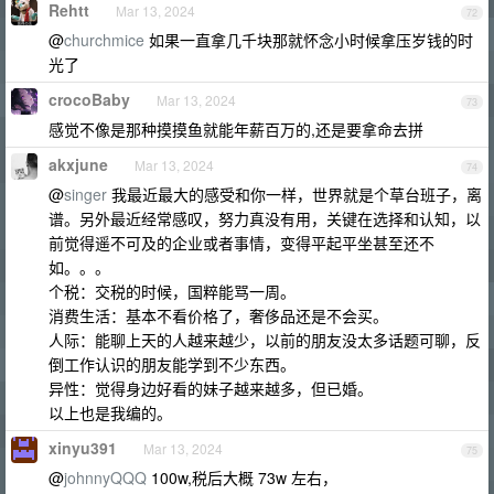
Rehtt
Mar 13, 2024
72
@
churchmice
如果一直拿几千块那就怀念小时候拿压岁钱的时
光了
crocoBaby
Mar 13, 2024
73
感觉不像是那种摸摸鱼就能年薪百万的,还是要拿命去拼
akxjune
Mar 13, 2024
74
@
singer
我最近最大的感受和你一样，世界就是个草台班子，离
谱。另外最近经常感叹，努力真没有用，关键在选择和认知，以
前觉得遥不可及的企业或者事情，变得平起平坐甚至还不
如。。。
个税：交税的时候，国粹能骂一周。
消费生活：基本不看价格了，奢侈品还是不会买。
人际：能聊上天的人越来越少，以前的朋友没太多话题可聊，反
倒工作认识的朋友能学到不少东西。
异性：觉得身边好看的妹子越来越多，但已婚。
以上也是我编的。
xinyu391
Mar 13, 2024
75
@
johnnyQQQ
100w,税后大概 73w 左右，