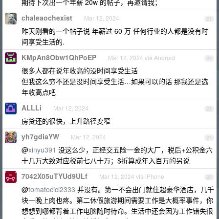
期待下次出一个年薪 20w 的帖子，再邀请我；
chaleaochexist
Mar 12, 2024
21
昨天刚看的一个帖子说 年薪过 60 万 任何行业的人都是没有时
间享受生活的.
KMpAn8Obw1QhPoEP
Mar 12, 2024 via Android
22
很多人都在说年收高的没时间享受生活
但我这么穷不还是没时间享受生活…如果可以的话 那我还是选
年收高点吧
ALLLi
Mar 12, 2024
23
房贷还的很快，上升路径变窄
yh7gdiaYW
Mar 12, 2024
24
@
xinyu391
没这么少，正经交五险一金的大厂，税后+公积金六
十几万大致对应税前七八十万；$折算成年入百万的另说
7042X05uTYUd9ULf
Mar 12, 2024 via iPhone
25
@
tomatocici2333
并没有。第一不会出门就住超豪华酒店，几千
块一晚上肉也疼。第二休假旅游期间需要工作是大概率事件，你
想想到哪都背着工作电脑随时待命。生活中还会因为工作错失很