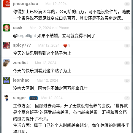
jinsongzhao
Mar 12, 2024
46
你得加上已经满 3 年的，公司给的百万，可不是没条件的，随便
一个条件说不满足就变成口头百万，其实还是不敢买房定居。
cssk
Mar 12, 2024 via iPhone
47
@
forgetlight
如果不结婚，立马就变得不同了
spicy777
Mar 12, 2024
9
48
今天的快乐到看到这个贴子为止
zerolist
Mar 12, 2024
49
今天的快乐到看到这个贴子为止
leonhao
Mar 12, 2024
50
没啥大区别，因为你不确定百万能拿几年
singer
Mar 12, 2024
PRO
51
工作方面： 回顾过去两年，开了无数没有营养的会议。“世界就
是个草台班子”的感受越来越深，心也越来越累。汇报和写文档
的能力提升了不少。
生活方面：属于自己的个人时间越来越少，每年休假的时间多半
被打扰。