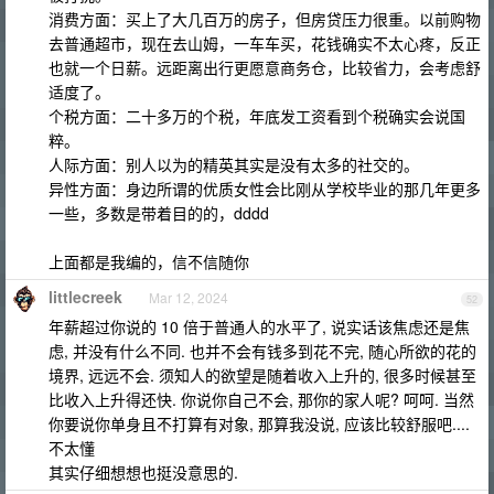
消费方面：买上了大几百万的房子，但房贷压力很重。以前购物
去普通超市，现在去山姆，一车车买，花钱确实不太心疼，反正
也就一个日薪。远距离出行更愿意商务仓，比较省力，会考虑舒
适度了。
个税方面：二十多万的个税，年底发工资看到个税确实会说国
粹。
人际方面：别人以为的精英其实是没有太多的社交的。
异性方面：身边所谓的优质女性会比刚从学校毕业的那几年更多
一些，多数是带着目的的，dddd
上面都是我编的，信不信随你
littlecreek
Mar 12, 2024
52
年薪超过你说的 10 倍于普通人的水平了, 说实话该焦虑还是焦
虑, 并没有什么不同. 也并不会有钱多到花不完, 随心所欲的花的
境界, 远远不会. 须知人的欲望是随着收入上升的, 很多时候甚至
比收入上升得还快. 你说你自己不会, 那你的家人呢? 呵呵. 当然
你要说你单身且不打算有对象, 那算我没说, 应该比较舒服吧....
不太懂
其实仔细想想也挺没意思的.