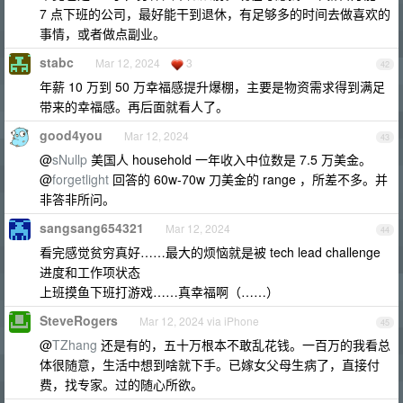
7 点下班的公司，最好能干到退休，有足够多的时间去做喜欢的
事情，或者做点副业。
stabc
Mar 12, 2024
3
42
年薪 10 万到 50 万幸福感提升爆棚，主要是物资需求得到满足
带来的幸福感。再后面就看人了。
good4you
Mar 12, 2024
43
@
sNullp
美国人 household 一年收入中位数是 7.5 万美金。
@
forgetlight
回答的 60w-70w 刀美金的 range ，所差不多。并
非答非所问。
sangsang654321
Mar 12, 2024
44
看完感觉贫穷真好……最大的烦恼就是被 tech lead challenge
进度和工作项状态
上班摸鱼下班打游戏……真幸福啊（……）
SteveRogers
Mar 12, 2024 via iPhone
45
@
TZhang
还是有的，五十万根本不敢乱花钱。一百万的我看总
体很随意，生活中想到啥就下手。已嫁女父母生病了，直接付
费，找专家。过的随心所欲。