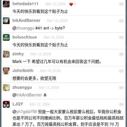
hehedada111
Mar 12, 2024
6
53
今天的快乐到看到这个贴子为止
InkAndBanner
Mar 12, 2024
54
@
zhuanggu
#41 ant -> byte?
boluochixue
Mar 12, 2024
55
今天的快乐到看到这个贴子为止
zimhy
Mar 12, 2024
56
Mark 一下 希望过几年可以有机会来回答这个问题。
JohnSmith
Mar 12, 2024
57
想要的会更多，欲望无限
zhuanggu
Mar 12, 2024
58
@
InkAndBanner
🐧
LJQY
Mar 12, 2024
59
@
yh7gdiaYW
但是一般大家要么税前要么税后，毕竟你公积金
也是不同公司不同缴纳比例，百万年薪公积金最低档和最高档就
差出 7 万了。百万按最高档公积金算，到手应该是不到 70 万