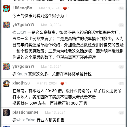
LiMengBo
Mar 13, 2024
1
94
今天的快乐到看到这个贴子为止
yh7gdiaYW
Mar 13, 2024
95
@
LJQY
一是这么高薪资，如果不是小老板的话大概率是大厂，
五险一金比例都拉满了；二是更高档位的税率摸不到多少，因为
目前年终奖还是单独计税的，外加缴费基数还要扣掉自交的五险
一和个税优惠政策；三是为为啥我这么确定呢，因为明年我就到
你说的这个税后的数了，但税前离百万还差得远
yh7gdiaYW
Mar 13, 2024
96
@
Knuth
真就这么多，关键在年终奖单独计税
xiaoji123
Mar 13, 2024
1
97
在越南，有本地人 20~30 倍，没什么特别的，除了找女朋友吊
打本地人，买东西除了买房不需要太考虑贵不贵
瓶颈就在 50w 左右，再往后可能 300 万吧
plasticman64
Mar 13, 2024
98
@
whileFalse
行业内顶尖销售