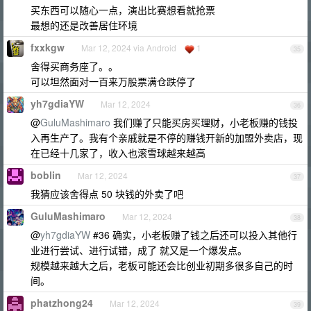
买东西可以随心一点，演出比赛想看就抢票
最想的还是改善居住环境
fxxkgw
Mar 12, 2024 via Android
1
35
舍得买商务座了。。
可以坦然面对一百来万股票满仓跌停了
yh7gdiaYW
Mar 12, 2024
36
@
GuluMashimaro
我们赚了只能买房买理财，小老板赚的钱投
入再生产了。我有个亲戚就是不停的赚钱开新的加盟外卖店，现
在已经十几家了，收入也滚雪球越来越高
boblin
Mar 12, 2024
37
我猜应该舍得点 50 块钱的外卖了吧
GuluMashimaro
Mar 12, 2024
38
@
yh7gdiaYW
#36 确实，小老板赚了钱之后还可以投入其他行
业进行尝试、进行试错，成了 就又是一个爆发点。
规模越来越大之后，老板可能还会比创业初期多很多自己的时
间。
phatzhong24
Mar 12, 2024
39