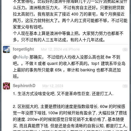
不太舍得吃，比较好的澳洲牛排海鲜几十刀一公斤消费起来没什
么压力。澳洲租房压力大， 不过有房自主还好。只要别把贷款
拉太高就行。我有朋友买了接近 400 万的豪宅，每个月换接近
两万，这压力就特别大了。两个人的工资可能都不够，不过可能
家里父母有钱吧。
个人现在基本上算是澳洲中等偏上把。大家努力努力也都差不
多，只不过有的人三五年达成，有的人十几年达成。
forgetlight
Mar 12, 2024 via iPhone
12
@
sNullp
那确实， 不过纽约人均收入没那么高也就 8w 不到
吧。。不做 it 或者 quant 的收入都不高的。top1 建筑系毕业岛
上最好的事务所只能拿 65k ，审计和 banking 也都不高还加
班。
SephirothD
Mar 12, 2024
13
1. 生活方式没啥变化吧, 又不是革命性巨变, 还是打工人.
2. 区别挺大的, 主要是攒钱的速度是指数级增长. 60w 的时候感
觉一年没攒下啥钱, 100w 的时候开始有盈余了, 大幅拉快了攒钱
的速度. 200w+的时候就感觉日常花销不太看价格了, 基本随便
买, 而且真能攒下钱. 但是还是会有清晰的自我认知, 都是打工人,