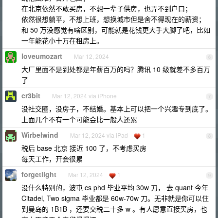
在北京依然不敢买房，不想一辈子供房，也弄不到户口；
依然很想躺平，不想上班，想换城市但是舍不得现在的薪资；
和 50 万没感觉有啥区别，可能就是花钱更大手大脚了吧，比如
一年能花小十万在租房上。
loveumozart
Mar 12, 2024
6
大厂里面不是到处都是年薪百万的吗？腾讯 10 级就差不多百万
了
cr3bit
Mar 12, 2024 via iPhone
7
没社交圈，没房子，不结婚。基本上可以把一个兴趣专到底了。
上面几个不有一个可能会比一般人还累
Wirbelwind
Mar 12, 2024 via iPad
1
8
税后 base 北京 接近 100 了，不考虑买房
每天工作，开会很累
forgetlight
Mar 12, 2024
1
9
没什么特别的，波屯 cs phd 毕业平均 30w 刀， 去 quant 今年
Citadel, Two sigma 毕业都是 60w-70w 刀。无非就是你可以住
到曼岛的 1B1B ，还要交税二十多 w 。有人愿意直接买房，也