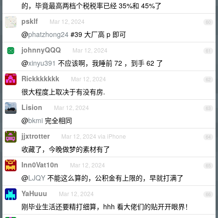
的，毕竟最高两档个税税率已经 35%和 45%了
psklf
Mar 12, 2024
60
@
phatzhong24
#39 大厂高 p 即可
johnnyQQQ
Mar 12, 2024
61
@
xinyu391
不应该啊，我睡前 72 ，到手 62 了
Rickkkkkkk
Mar 12, 2024
62
很大程度上取决于有没有房.
Lision
Mar 12, 2024
63
@
bkmi
完全相同
jjxtrotter
Mar 12, 2024 via iPhone
64
收藏了，今晚做梦的素材有了
Inn0Vat10n
Mar 12, 2024
65
@
LJQY
不能这么算的，公积金有上限的，早就打满了
YaHuuu
Mar 12, 2024
66
刚毕业生活还要精打细算，hhh 看大佬们的贴开开眼界！