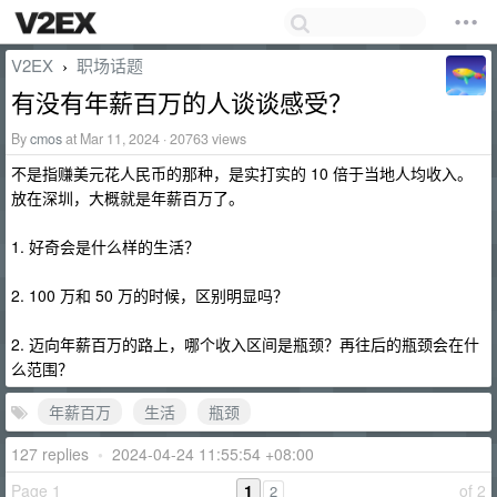
V2EX
职场话题
›
有没有年薪百万的人谈谈感受？
By
cmos
at Mar 11, 2024 · 20763 views
不是指赚美元花人民币的那种，是实打实的 10 倍于当地人均收入。
放在深圳，大概就是年薪百万了。
1. 好奇会是什么样的生活？
2. 100 万和 50 万的时候，区别明显吗？
2. 迈向年薪百万的路上，哪个收入区间是瓶颈？再往后的瓶颈会在什
么范围？
年薪百万
生活
瓶颈
127 replies
•
2024-04-24 11:55:54 +08:00
Page 1
1
of 2
2