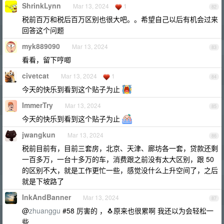
ShrinkLynn
Mar 13, 2024
1
82
税前百万和税后百万区别也很大吧。。希望自己以后有机会过来
回答这个问题
myk889090
Mar 13, 2024
83
看看，留下哼唧
civetcat
Mar 13, 2024
1
84
今天的快乐到看到这个贴子为止
ImmerTry
Mar 13, 2024
85
今天的快乐到看到这个贴子为止
jwangkun
Mar 13, 2024
86
税前目前有，目前三套房，北京、天津、廊坊各一套，贷款还剩
一百多万，一台十多万的车，消费跟之前没有太大区别，跟 50
的区别不大，就是工作更忙一些，感觉没什么上升空间了，之后
就是下坡路了
InkAndBanner
Mar 13, 2024
87
@
zhuanggu
#58 厉害的 ，🐧原来也很累啊 我还以为会轻松一
些