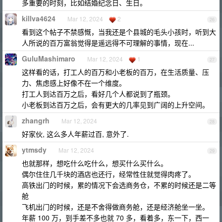
多重要的时刻，比如结婚纪念日、生日。
killva4624
Mar 12, 2024
2
26
看到这个帖子不禁感慨，当我还是个县城的毛头小孩时，听到大
人所说的百万富翁觉得是遥远得不可理解的事情，现在...
GuluMashimaro
Mar 12, 2024
1
27
这样看的话，打工人的百万和小老板的百万，在生活质量、压
力、焦虑感上好像不在一个维度。
打工人到达百万之后，看好几个人都说到了瓶颈。
小老板到达百万之后，会有更大的几率见到广阔的上升空间。
zhangrh
Mar 12, 2024
28
好家伙, 这么多人年薪过百, 意外了.
ytmsdy
Mar 12, 2024
29
也就那样，想吃什么吃什么，想买什么买什么。
偶尔住住几千块的酒店也还行，经常性住就觉得肉疼了。
高铁出门的时候，累的情况下会选商务仓，不累的时候还是二等
舱
飞机出门的时候，还是不舍得做商务舱，还是经济舱坐一坐。
年薪 100 万，到手差不多也就 70 多，看着多，东一下，西一