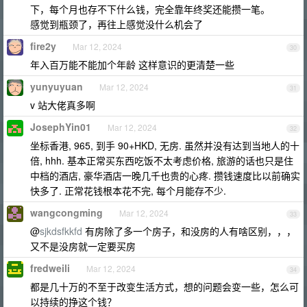
下，每个月也存不下什么钱，完全靠年终奖还能攒一笔。
感觉到瓶颈了，再往上感觉没什么机会了
fire2y
Mar 12, 2024
30
年入百万能不能加个年龄 这样意识的更清楚一些
yunyuyuan
Mar 12, 2024
31
v 站大佬真多啊
JosephYin01
Mar 12, 2024
32
坐标香港, 965, 到手 90+HKD, 无房. 虽然并没有达到当地人的十
倍, hhh. 基本正常买东西吃饭不太考虑价格, 旅游的话也只是住
中档的酒店, 豪华酒店一晚几千也贵的心疼. 攒钱速度比以前确实
快多了. 正常花钱根本花不完, 每个月能存不少.
wangcongming
Mar 12, 2024
33
@
sjkdsfkkfd
有房除了多一个房子，和没房的人有啥区别，，，
又不是没房就一定要买房
fredweili
Mar 12, 2024
34
都是几十万的不至于改变生活方式，想的问题会变一些，怎么可
以持续的挣这个钱？