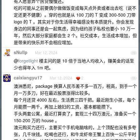
有人愿意弄个房贷慢慢还。
吃的可能从之前要偶尔做做饭变成每天点外卖或者出去吃（说不
定还更不健康）。穿的也就是从 100 刀的 T 变成 300-500 刀带
logo 的 T 。其实对于你生活得幸福感没有本质提升。你会发现
身边的同事还是会一起焦虑，因为纽约孩子私校也要小 10 万一
年，然后大部分家庭都会生 2 个。社交成本，生活成本增加，但
是带来的快乐并不会相应增加。
sNullp
Mar 12, 2024
10
@
forgetlight
楼主问的是 10 倍于当地人均收入，赚美金的话至
少也得年入 1m 吧。
caixiangyu17
Mar 12, 2024
2
11
澳洲悉尼，package 换算人民币差不多一百万，税高，到手一个
月一万多刀，好在最近股票涨得比较多。
每个月还贷 4000 左右，生活费三四千把。最近刚生小孩，每个
月能攒一两千，再加上媳妇的工资，基本都能攒下。
手头两套公寓，最近打算卖了，套现三十四万澳元，准备买一个
150-200 万的 house 。
澳元购买力还行，主要买个手机电脑啥的，上个顶配也没有多夸
张，几千块钱。吃喝也还行，和牛龙虾帝王蟹上百快一公斤平时