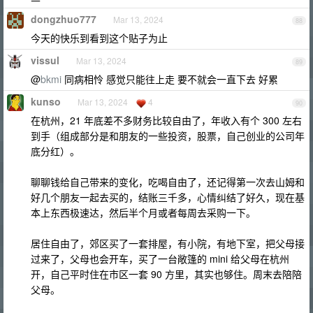
dongzhuo777
Mar 13, 2024
88
今天的快乐到看到这个贴子为止
vissul
Mar 13, 2024
89
@
bkmi
同病相怜 感觉只能往上走 要不就会一直下去 好累
kunso
Mar 13, 2024
4
90
在杭州，21 年底差不多财务比较自由了，年收入有个 300 左右
到手（组成部分是和朋友的一些投资，股票，自己创业的公司年
底分红）。
聊聊钱给自己带来的变化，吃喝自由了，还记得第一次去山姆和
好几个朋友一起去买的，结账三千多，心情纠结了好久，现在基
本上东西极速达，然后半个月或者每周去采购一下。
居住自由了，郊区买了一套排屋，有小院，有地下室，把父母接
过来了，父母也会开车，买了一台敞篷的 mini 给父母在杭州
开，自己平时住在市区一套 90 方里，其实也够住。周末去陪陪
父母。