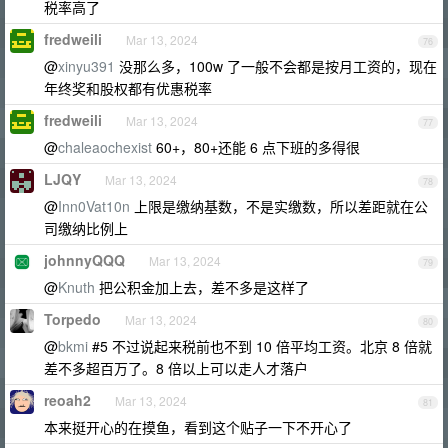
税率高了
fredweili
Mar 13, 2024
76
@
xinyu391
没那么多，100w 了一般不会都是按月工资的，现在
年终奖和股权都有优惠税率
fredweili
Mar 13, 2024
77
@
chaleaochexist
60+，80+还能 6 点下班的多得很
LJQY
Mar 13, 2024
78
@
Inn0Vat10n
上限是缴纳基数，不是实缴数，所以差距就在公
司缴纳比例上
johnnyQQQ
Mar 13, 2024
79
@
Knuth
把公积金加上去，差不多是这样了
Torpedo
Mar 13, 2024
80
@
bkmi
#5 不过说起来税前也不到 10 倍平均工资。北京 8 倍就
差不多超百万了。8 倍以上可以走人才落户
reoah2
Mar 13, 2024
81
本来挺开心的在摸鱼，看到这个贴子一下不开心了