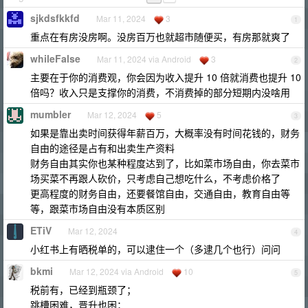
sjkdsfkkfd
Mar 11, 2024
3
1
重点在有房没房啊。没房百万也就超市随便买，有房那就爽了
whileFalse
Mar 11, 2024 via Android
3
2
主要在于你的消费观，你会因为收入提升 10 倍就消费也提升 10
倍吗？收入只是支撑你的消费，不消费掉的部分短期内没啥用
mumbler
Mar 12, 2024
5
3
如果是靠出卖时间获得年薪百万，大概率没有时间花钱的，财务
自由的途径是占有和出卖生产资料
财务自由其实你也某种程度达到了，比如菜市场自由，你去菜市
场买菜不再跟人砍价，只考虑自己想吃什么，不考虑价格了
更高程度的财务自由，还要餐馆自由，交通自由，教育自由等
等，跟菜市场自由没有本质区别
ETiV
Mar 12, 2024
4
小红书上有晒税单的，可以逮住一个（多逮几个也行）问问
bkmi
Mar 12, 2024 via Android
10
5
税前有，已经到瓶颈了；
跳槽困难，晋升也困；