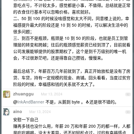
意吃点亏，不计较太多，感觉都是小事，不值得。总结就是正常
的衣食住行基本可以忽略价格，喜欢就好。
二、50 到 100 的时候没啥感觉和太大不同，同意楼上说的，幸
福感提升最大的阶段还是 10 到 50 的时候，可以解决生活中的
很多问题；
三、到百不是瓶颈，瓶颈是 10 到 50 的阶段，也就是员工到管
理层的转变和跨越；往后的瓶颈感觉薪资已经到顶了，目前就看
公司发展能够提供的股票期权了，这个是到千万级别的唯一机
会，不过很渺茫吧，还是得靠自己攒钱，慢慢来。
最后总结下，年薪百万几年前就到了，真正开始放松是没有了房
贷、车贷，持有一定规模的现金、商铺。回头看看，当度过贫穷
阶段的时候，幸福感和钱的关系就不太大了。
zhuanggu
Mar 13, 2024
92
@
InkAndBanner
不是，从鹅到 byte 。🐧还是很不错的。
aino
Mar 13, 2024
93
安慰一下自己
赚再多钱也没什么用，年薪 20 万和年薪 200 万的都一样，人都
是吃吃喝喝，没太大差异，还不如轻松点过，过的有幸福感点