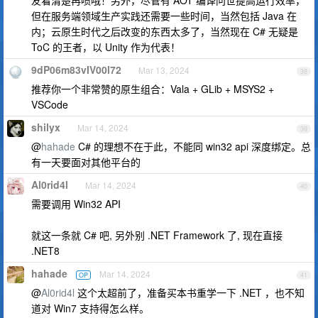
友看清楚再喷哦！另外，尽管有 AOT 编译问世提高运行效率，
但在服务端领域生产实践还需要一些时间，当然包括 Java 在
内；云原生时代之后改变的东西太多了，当然现在 C# 无疑是
ToC 的王者，以 Unity 作为代表！
9dP06m83vIV00l72
Mar 13, 2024
38
推荐你一个非常赞的原生组合：Vala + GLib + MSYS2 +
VSCode
shilyx
Mar 14, 2024
39
@
hahade
C# 的理想不在于此，不能同 win32 api 深度绑定。总
有一天要面对其他平台的
Al0rid4l
Mar 14, 2024
40
需要调用 Win32 API
就这一条就 C# 吧, 另外别 .NET Framework 了, 现在直接
.NET8
hahade
Mar 14, 2024
OP
41
@
Al0rid4l
这个太超前了，准备买本书重学一下 .NET ，也不知
道对 Win7 支持得怎么样。