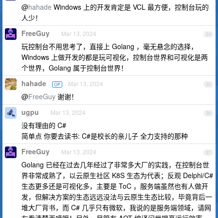
@
hahade
Windows 上的开发肯定是 VCL 最方便，控制台玩的
人少！
FreeGuy
Mar 13, 2024
34
玩控制台不用思考了，直接上 Golang ，毫无悬念的选择，
Windows 上做开发的都是玩可视化，控制台世界和可视化是两
个世界，Golang 属于控制台世界！
hahade
Mar 13, 2024
OP
35
@
FreeGuy
谢谢！
ugpu
Mar 13, 2024
36
没有理由的 C#
简单点 你要去读书: C#是校长的亲儿子 全力支持的那种
FreeGuy
Mar 13, 2024
37
Golang 已经在过去几年经过了非常多大厂的实践，在控制台世
界非常成熟了，以云原生社区 K8S 生态为代表；反观 Delphi/C#
生态更多还是可视化多，主要是 ToC ，服务端虽然也有人做开
发，但解决方案的生态远远没法与云原生生态比较，毕竟背后一
堆大厂背书，而 C# 几乎只有微软，我说的是服务端领域，请网