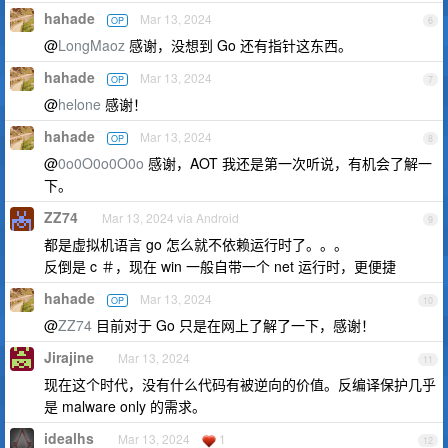
hahade
Mar 13, 2024
OP
6
@
LongMaoz
感谢，没想到 Go 还有指针这东西。
hahade
Mar 13, 2024
OP
7
@
helone
感谢！
hahade
Mar 13, 2024
OP
8
@
0o0O0o0O0o
感谢，AOT 我还是第一次听说，有机会了解一
下。
ZZ74
Mar 13, 2024 via Android
9
都是虚拟机语言 go 怎么就不依赖运行时了。。。
反倒是 c ＃，现在 win 一般自带一个 net 运行时，更便捷
hahade
Mar 13, 2024
OP
10
@
ZZ74
目前对于 Go 只是在网上了解了一下，感谢！
Jirajine
Mar 13, 2024
11
现在这个时代，没有什么代码有被逆向的价值。反编译保护几乎
是 malware only 的需求。
idealhs
Mar 13, 2024
1
12