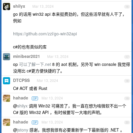
shilyx
Mar 13, 2024
16
go 的话用 win32 api 本来挺费劲的，但这些活早就有人干了，
例如
https://github.com/zzl/go-win32api
c#的也有类似的库
minibear2021
Mar 13, 2024
17
op
可以了解一下.net
8 的 aot 机制，另外写 win console 我觉得
没用比 c#更方便快捷的了。
DTCPSS
Mar 13, 2024
18
C# AOT 或者 Rust
hahade
Mar 13, 2024
OP
19
@
shilyx
调用 Win32 可痛苦了，我一直在想为啥微软不出一个
C# 版的 Win32 API ，有时候要写一大堆的声明。
hahade
Mar 13, 2024
OP
20
@
jstony
感谢，我想我很有必要重新学一下最新版的 .NET 。