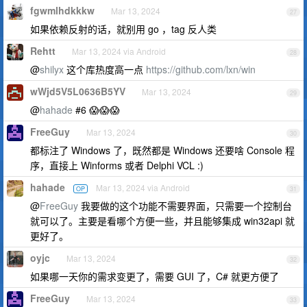
fgwmlhdkkkw
Mar 13, 2024
27
如果依赖反射的话，就别用 go ，tag 反人类
Rehtt
Mar 13, 2024 via Android
28
@
shilyx
这个库热度高一点
https://github.com/lxn/win
wWjd5V5L0636B5YV
Mar 13, 2024
29
@
hahade
#6 😱😱😱
FreeGuy
Mar 13, 2024
30
都标注了 Windows 了，既然都是 Windows 还要啥 Console 程
序，直接上 Winforms 或者 Delphi VCL :)
hahade
Mar 13, 2024 via Android
OP
31
@
FreeGuy
我要做的这个功能不需要界面，只需要一个控制台
就可以了。主要是看哪个方便一些，并且能够集成 win32api 就
更好了。
oyjc
Mar 13, 2024
32
如果哪一天你的需求变更了，需要 GUI 了，C# 就更方便了
FreeGuy
Mar 13, 2024
33