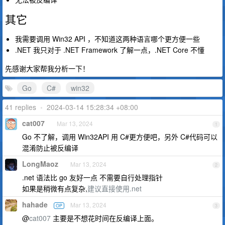
其它
我需要调用 Win32 API ，不知道这两种语言哪个更方便一些
.NET 我只对于 .NET Framework 了解一点，.NET Core 不懂
先感谢大家帮我分析一下！
Go
C#
win32
41 replies
•
2024-03-14 15:28:34 +08:00
cat007
Mar 13, 2024
1
Go 不了解，调用 Win32API 用 C#更方便吧，另外 C#代码可以
混淆防止被反编译
LongMaoz
Mar 13, 2024
2
.net 语法比 go 友好一点 不需要自行处理指针
如果是稍微有点复杂,
建议直接使用.net
hahade
Mar 13, 2024
OP
3
@
cat007
主要是不想花时间在反编译上面。