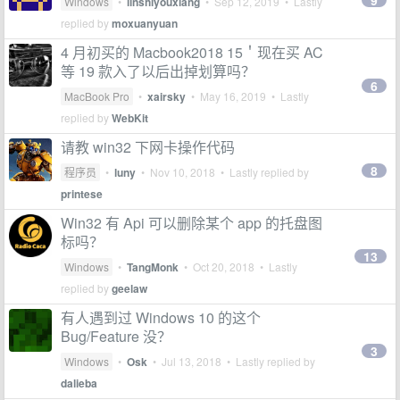
9
Windows
•
linshiyouxiang
•
Sep 12, 2019
• Lastly
replied by
moxuanyuan
4 月初买的 Macbook2018 15＇现在买 AC
等 19 款入了以后出掉划算吗？
6
MacBook Pro
•
xairsky
•
May 16, 2019
• Lastly
replied by
WebKit
请教 win32 下网卡操作代码
8
程序员
•
luny
•
Nov 10, 2018
• Lastly replied by
printese
Win32 有 Api 可以删除某个 app 的托盘图
标吗？
13
Windows
•
TangMonk
•
Oct 20, 2018
• Lastly
replied by
geelaw
有人遇到过 Windows 10 的这个
Bug/Feature 没？
3
Windows
•
Osk
•
Jul 13, 2018
• Lastly replied by
dalieba