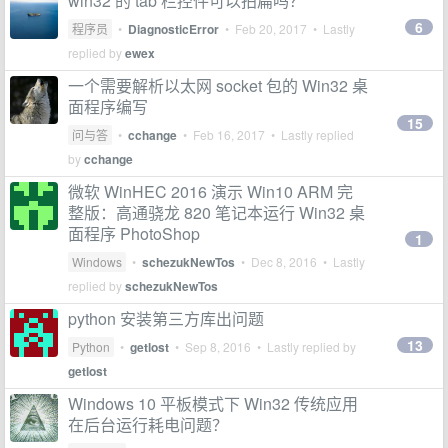
win32 的 tab 栏控件可以拍扁吗？
6
程序员
•
DiagnosticError
•
Feb 20, 2017
• Lastly
replied by
ewex
一个需要解析以太网 socket 包的 Win32 桌
面程序编写
15
问与答
•
cchange
•
Feb 16, 2017
• Lastly replied
by
cchange
微软 WinHEC 2016 演示 Win10 ARM 完
整版：高通骁龙 820 笔记本运行 Win32 桌
面程序 PhotoShop
1
Windows
•
schezukNewTos
•
Dec 8, 2016
• Lastly
replied by
schezukNewTos
python 安装第三方库出问题
13
Python
•
getlost
•
Sep 8, 2016
• Lastly replied by
getlost
Windows 10 平板模式下 Win32 传统应用
在后台运行耗电问题？