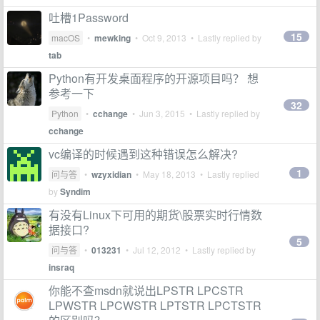
吐槽1Password
15
macOS
•
mewking
•
Oct 9, 2013
• Lastly replied by
tab
Python有开发桌面程序的开源项目吗？ 想
参考一下
32
Python
•
cchange
•
Jun 3, 2015
• Lastly replied by
cchange
vc编译的时候遇到这种错误怎么解决?
1
问与答
•
wzyxidian
•
May 18, 2013
• Lastly replied
by
Syndim
有没有Linux下可用的期货\股票实时行情数
据接口?
5
问与答
•
013231
•
Jul 12, 2012
• Lastly replied by
insraq
你能不查msdn就说出LPSTR LPCSTR
LPWSTR LPCWSTR LPTSTR LPCTSTR