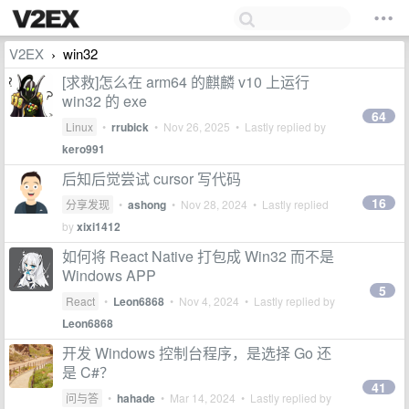
V2EX
win32
›
[求救]怎么在 arm64 的麒麟 v10 上运行
win32 的 exe
64
Linux
•
rrubick
•
Nov 26, 2025
• Lastly replied by
kero991
后知后觉尝试 cursor 写代码
16
分享发现
•
ashong
•
Nov 28, 2024
• Lastly replied
by
xixi1412
如何将 React Native 打包成 Win32 而不是
Windows APP
5
React
•
Leon6868
•
Nov 4, 2024
• Lastly replied by
Leon6868
开发 Windows 控制台程序，是选择 Go 还
是 C#？
41
问与答
•
hahade
•
Mar 14, 2024
• Lastly replied by