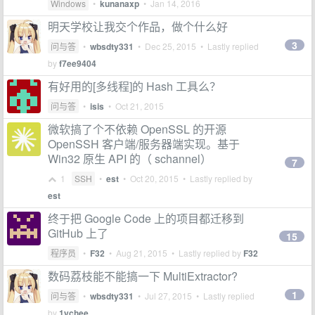
Windows
•
kunanaxp
•
Jan 14, 2016
明天学校让我交个作品，做个什么好
3
问与答
•
wbsdty331
•
Dec 25, 2015
• Lastly replied
by
f7ee9404
有好用的[多线程]的 Hash 工具么？
问与答
•
isis
•
Oct 21, 2015
微软搞了个不依赖 OpenSSL 的开源
OpenSSH 客户端/服务器端实现。基于
Win32 原生 API 的（ schannel）
7
1
SSH
•
est
•
Oct 20, 2015
• Lastly replied by
est
终于把 Google Code 上的项目都迁移到
GitHub 上了
15
程序员
•
F32
•
Aug 21, 2015
• Lastly replied by
F32
数码荔枝能不能搞一下 MultiExtractor?
1
问与答
•
wbsdty331
•
Jul 27, 2015
• Lastly replied
by
1ychee