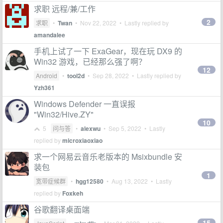
求职 远程/兼/工作
2
求职
•
Twan
•
Nov 22, 2022
• Lastly replied by
amandalee
手机上试了一下 ExaGear，现在玩 DX9 的
Win32 游戏，已经那么强了啊？
12
Android
•
tool2d
•
Sep 28, 2022
• Lastly replied by
Yzh361
Windows Defender 一直误报
"Win32/Hive.ZY"
10
5
问与答
•
alexwu
•
Sep 5, 2022
• Lastly
replied by
microxiaoxiao
求一个网易云音乐老版本的 Msixbundle 安
装包
1
宽带症候群
•
hgg12580
•
Aug 13, 2022
• Lastly
replied by
Foxkeh
谷歌翻译桌面端
15