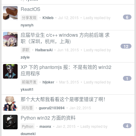
ReactOS
6
分享发现
•
Khlieb
•
Jul 12, 2015
• Lastly replied by
nyanyh
应届毕业生 c/c++ windows 方向前后端 求
职（深圳，杭州，上海)
12
求职
•
HaibaraAi
•
Jun 18, 2015
• Lastly replied by
zdyie
XP 下的 phantomjs 报：不是有效的 win32
应用程序
1
前端开发
•
hijoker
•
Mar 5, 2015
• Lastly replied by
yksoft1
那个大大帮我看看这个是哪里错误了啊！
问与答
•
guorui2103694
•
Jan 22, 2015
Python win32 方面的资料
4
Python
•
maonx
•
Jan 2, 2015
• Lastly replied by
doumeki