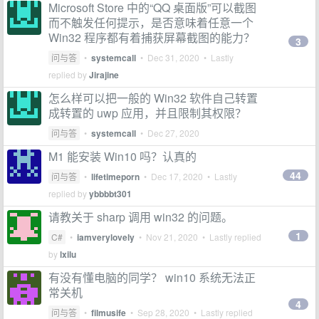
Microsoft Store 中的“QQ 桌面版”可以截图
而不触发任何提示，是否意味着任意一个
Win32 程序都有着捕获屏幕截图的能力？
3
问与答
•
systemcall
•
Dec 31, 2020
• Lastly
replied by
Jirajine
怎么样可以把一般的 Win32 软件自己转置
成转置的 uwp 应用，并且限制其权限？
问与答
•
systemcall
•
Dec 27, 2020
M1 能安装 Win10 吗？认真的
44
问与答
•
lifetimeporn
•
Dec 17, 2020
• Lastly
replied by
ybbbbt301
请教关于 sharp 调用 win32 的问题。
1
C#
•
iamverylovely
•
Nov 21, 2020
• Lastly replied
by
lxilu
有没有懂电脑的同学？ win10 系统无法正
常关机
4
问与答
•
filmusife
•
Sep 28, 2020
• Lastly replied