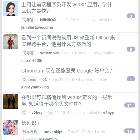
上司让前端程序员开发 win32 应用，学什
么语言最快？
3
问与答
•
bilibiliQQ
•
Jul 9, 2018
• Lastly replied by
jennifertxwoodma
看到一个新闻说微软用 JS 来重新 Office 来
实现跨平台，他用什么方案做的
8
问与答
•
softempire
•
Jun 19, 2018
• Lastly replied
by
azh7138m
Chromium 现在还能登录 Google 账户么？
1
Chrome
•
03
•
Jun 29, 2018
• Lastly replied by
junjieyuanxiling
在哪里可以精确找到 win32 定义的一些常
量, 知道位于哪个头文件中?
11
C
•
v2byy
•
Apr 20, 2018
• Lastly replied by
v2byy
长见识了
16
分享发现
•
stevenbipt
•
Feb 22, 2018
• Lastly
replied by
stevenbipt