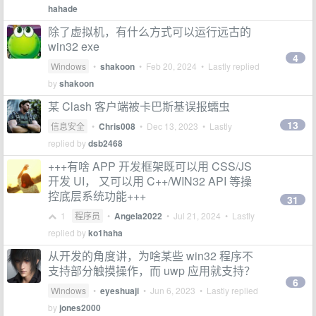
hahade
除了虚拟机，有什么方式可以运行远古的
win32 exe
4
Windows
•
shakoon
•
Feb 20, 2024
• Lastly replied
by
shakoon
某 Clash 客户端被卡巴斯基误报蠕虫
13
信息安全
•
Chris008
•
Dec 13, 2023
• Lastly
replied by
dsb2468
+++有啥 APP 开发框架既可以用 CSS/JS
开发 UI， 又可以用 C++/WIN32 API 等操
控底层系统功能+++
31
1
程序员
•
Angela2022
•
Jul 21, 2024
• Lastly
replied by
ko1haha
从开发的角度讲，为啥某些 win32 程序不
支持部分触摸操作，而 uwp 应用就支持？
6
Windows
•
eyeshuaji
•
Jun 6, 2023
• Lastly replied
by
jones2000