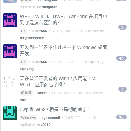
replied by
learningman
WPF、WinUI、UWP、WinForm 在项目中
到底是怎么区别的？
2
C#
•
liuser666
•
Nov 12, 2021
• Lastly replied by
forgottencoast
开发到一半忍不住吐槽一下 Windows 桌面
开发
40
C#
•
liuser666
•
Mar 27, 2022
• Lastly replied by
lujiaxing
现在普通开发者的 Win32 应用能上架
Win11 应用商店了吗？
5
问与答
•
wctml
•
Oct 28, 2021
• Lastly replied by
ch2
uwp 和 win32 桥是不是彻底凉了？
36
Windows
•
systemcall
•
Oct 5, 2021
• Lastly
replied by
hez2010