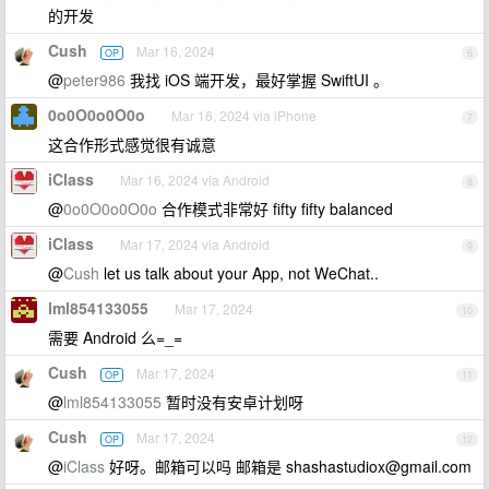
的开发
Cush
Mar 16, 2024
OP
6
@
peter986
我找 iOS 端开发，最好掌握 SwiftUI 。
0o0O0o0O0o
Mar 16, 2024 via iPhone
7
这合作形式感觉很有诚意
iClass
Mar 16, 2024 via Android
8
@
0o0O0o0O0o
合作模式非常好 fifty fifty balanced
iClass
Mar 17, 2024 via Android
9
@
Cush
let us talk about your App, not WeChat..
lml854133055
Mar 17, 2024
10
需要 Android 么=_=
Cush
Mar 17, 2024
OP
11
@
lml854133055
暂时没有安卓计划呀
Cush
Mar 17, 2024
OP
12
@
iClass
好呀。邮箱可以吗 邮箱是
shashastudiox@gmail.com