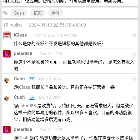
排布页面，让应用即使增加功能，也可以简单使用。新颖实用。
Cush
记账
合作
15 replies
•
2024-05-13 22:55:35 +08:00
iClass
Mar 16, 2024 via Android
1
什么是你的长板？开发是短板的其他都是长板？
peter986
Mar 16, 2024
2
你这个不是收费的 app ，而且功能也很简单的， 是怎么有收入
的
Cush
Mar 16, 2024
OP
3
@
iClass
我擅长产品和设计。目前正在钻研营销。😂
Cush
Mar 16, 2024
OP
4
@
peter986
是收费的，只能用七天。记账需求很大，但是缺少
这样一款简单易用的软件，所以很多人喜欢。目前的确功能很
少，相信功能增多后更有市场。
peter986
Mar 16, 2024
5
@
Cush
是的 感觉功能还是太简单了， 你现在需要什么技术栈