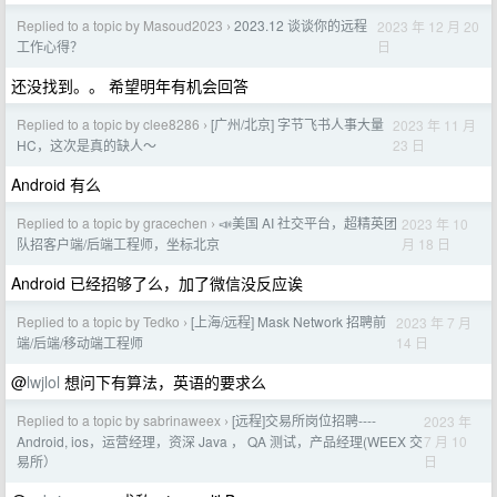
Replied to a topic by Masoud2023
2023.12 谈谈你的远程
2023 年 12 月 20
›
日
工作心得？
还没找到。。 希望明年有机会回答
Replied to a topic by clee8286
[广州/北京] 字节飞书人事大量
2023 年 11 月
›
23 日
HC，这次是真的缺人～
Android 有么
Replied to a topic by gracechen
📣美国 AI 社交平台，超精英团
2023 年 10
›
月 18 日
队招客户端/后端工程师，坐标北京
Android 已经招够了么，加了微信没反应诶
Replied to a topic by Tedko
[上海/远程] Mask Network 招聘前
2023 年 7 月
›
14 日
端/后端/移动端工程师
@
lwjlol
想问下有算法，英语的要求么
Replied to a topic by sabrinaweex
[远程]交易所岗位招聘----
2023 年
›
7 月 10
Android, ios，运营经理，资深 Java ， QA 测试，产品经理(WEEX 交
日
易所）