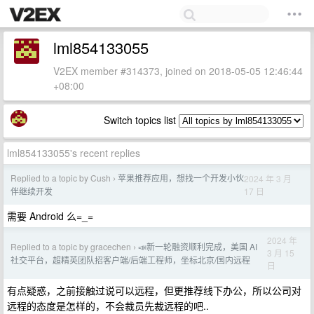
lml854133055
V2EX member #314373, joined on 2018-05-05 12:46:44
+08:00
Switch topics list
lml854133055's recent replies
Replied to a topic by Cush
苹果推荐应用，想找一个开发小伙
2024 年 3 月
›
17 日
伴继续开发
需要 Android 么=_=
2024 年
Replied to a topic by gracechen
📣新一轮融资顺利完成，美国 AI
›
3 月 15
社交平台，超精英团队招客户端/后端工程师，坐标北京/国内远程
日
有点疑惑，之前接触过说可以远程，但更推荐线下办公，所以公司对
远程的态度是怎样的，不会裁员先裁远程的吧..