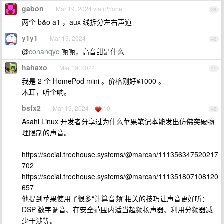
gabon
Mar 19, 2024 via iPhone
39
两个 b&o a1 ，aux 线拆分左右声道
y1y1
Mar 19, 2024
40
@
conanqyc
呃呃，高音甜是什么
hahaxo
Mar 19, 2024
41
我是 2 个 HomePod mini 。价格刚好¥1000 。
木耳，听个响。
bsfx2
Mar 19, 2024
10
42
Asahi Linux 开发者分享过为什么苹果笔记本能发出仿佛突破物
理限制的声音。
https://social.treehouse.systems/@marcan/111356347520217
702
https://social.treehouse.systems/@marcan/111351807108120
657
他提到苹果使用了很多“计算音频”相关的技巧让声音更好听：
DSP 数字调音、在安全范围内适当超频扬声器、利用分频器减
少干涉等。