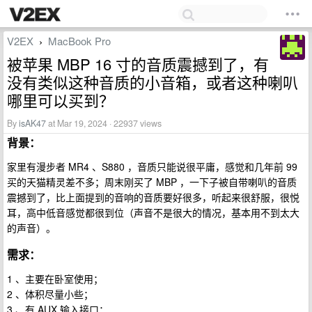
V2EX
MacBook Pro
›
被苹果 MBP 16 寸的音质震撼到了，有
没有类似这种音质的小音箱，或者这种喇叭
哪里可以买到？
By
isAK47
at Mar 19, 2024 · 22937 views
背景：
家里有漫步者 MR4 、S880 ，音质只能说很平庸，感觉和几年前 99
买的天猫精灵差不多；周末刚买了 MBP ，一下子被自带喇叭的音质
震撼到了，比上面提到的音响的音质要好很多，听起来很舒服，很悦
耳，高中低音感觉都很到位（声音不是很大的情况，基本用不到太大
的声音）。
需求：
1 、主要在卧室使用；
2 、体积尽量小些；
3 、有 AUX 输入接口；