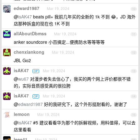
edward1987
Mar 19, 2024
10
@
isAK47
beats pill+ 我前几年买的全新的 1k 不到 😂，JD 海外
店那种拆盒的现在也 1K 不到
allAboutDbmss
Mar 19, 2024
11
anker soundcore 小百搞定...便携防水等等等等
chenxiankong
Mar 19, 2024
12
JBL Go2
isAK47
Mar 19, 2024
OP
13
@
wu67
对漫步者失去信心了，我买的两个网上评价都很不错
的，实际音质感受真的很拉胯
isAK47
Mar 19, 2024
OP
14
@
edward1987
好的我研究下，这个外形挺耐看的，谢谢了
lemoon
Mar 19, 2024
15
@
isAK47
#5 建议看看华为那个的拆解视频，用料值得，可以去
店里看看
leee41
Mar 19, 2024