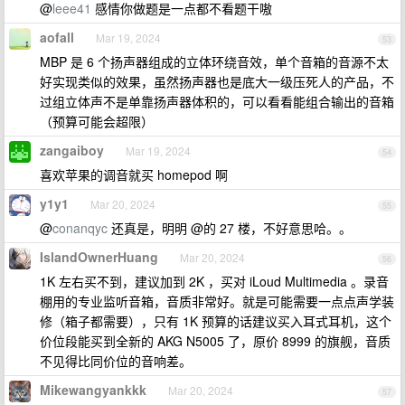
@
leee41
感情你做题是一点都不看题干嗷
aofall
Mar 19, 2024
53
MBP 是 6 个扬声器组成的立体环绕音效，单个音箱的音源不太
好实现类似的效果，虽然扬声器也是底大一级压死人的产品，不
过组立体声不是单靠扬声器体积的，可以看看能组合输出的音箱
（预算可能会超限）
zangaiboy
Mar 19, 2024
54
喜欢苹果的调音就买 homepod 啊
y1y1
Mar 20, 2024
55
@
conanqyc
还真是，明明 @的 27 楼，不好意思哈。。
IslandOwnerHuang
Mar 20, 2024
56
1K 左右买不到，建议加到 2K ，买对 iLoud Multimedia 。录音
棚用的专业监听音箱，音质非常好。就是可能需要一点点声学装
修（箱子都需要），只有 1K 预算的话建议买入耳式耳机，这个
价位段能买到全新的 AKG N5005 了，原价 8999 的旗舰，音质
不见得比同价位的音响差。
Mikewangyankkk
Mar 20, 2024
57