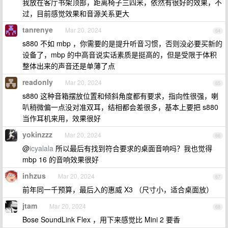
我放在客厅书架顶部，距离椅子三四米，依然有很好的效果，不
过，目前感觉效果和音源关系更大
tanrenye
Mar 20, 2024
64
s880 不如 mbp ，你需要的是提升听音习惯，否则没必要买新的
设备了，mbp 的中高音说实话素质是挺高的，但是受限于体积
整体出来的声音还是单薄了点
readonly
Mar 20, 2024
65
s880 这种音箱摆放位置和倾斜角度都有要求，指向性很强，喇
叭稍微偏一点没对准双耳，结相都会差很多，基本上要把 s880
当作耳机来用，效果很好
yokinzzz
Mar 20, 2024
66
@
icyalala
所以最后有找到符合要求的桌面音响吗？我也觉得
mbp 16 的音响效果很好
inhzus
Mar 20, 2024
67
前年同一千预算，最后入的惠威 X3 （尺寸小，适合桌面放）
jtam
Mar 20, 2024
68
Bose SoundLink Flex ，用下来感觉比 Mini 2 要香