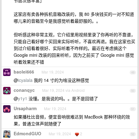
节层次感丰富」
这家店有卖各种拆机音箱改装的，我 80 多块钱买的一对不知道
哪儿来的音箱至今是我感觉听着最舒服的。。
但听感这种非常主观，它介绍里用视频里录了你再听的不靠谱，
只能自己看好哪个买回来实际听听，不喜欢再退。我在这家也买
到过介绍看着很好、实际听着不咋样的。最近在考虑搞这个
Google mini 改装的回来听听，因为之前买了 Google mini 感觉
听着效果还不错
baolei666
Mar 19, 2024
49
@
icyalala
我的 14 寸的为啥没这种感觉
conanqyc
Mar 19, 2024 via Android
50
@
y1y1
没懂。是我说的吗。。是不是回错了
Ursapharm
Mar 19, 2024
51
如果播杜比音频，便宜音响很难达到 MacBook 那种环绕的效
果，普通立体声就随便了
EdmondGUO
Mar 19, 2024
2
52