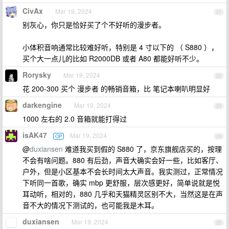
CivAx
Mar 19, 2024
21
别灰心，你只是恰好买了个不好听的漫步者。
小体积音响通常比较难好听，特别是 4 寸以下的 （ S880 ），
买个大一点儿的比如 R2000DB 或者 A80 都能好听不少。
Rorysky
Mar 19, 2024
22
花 200-300 买个 漫步者 的畅销音箱，比 笔记本喇叭明显好
darkengine
Mar 19, 2024
23
1000 左右的 2.0 音箱就能打得过
isAK47
Mar 19, 2024
OP
24
@
duxiansen
难道我买到假的 S880 了，京东旗舰店买的，按理
不会有啥问题。880 有后劲，声音大确实会好一些，比如客厅、
户外，但是小区基本不会长时间太大声音。我实测过，正常情况
下听同一首歌，确实 mbp 更舒服，层次感更好，简单说就是悦
耳动听，相对的，880 几乎和天猫精灵区别不大，当然这是在声
音不大的情况下测试的，也可能我是木耳。
duxiansen
Mar 19, 2024
25