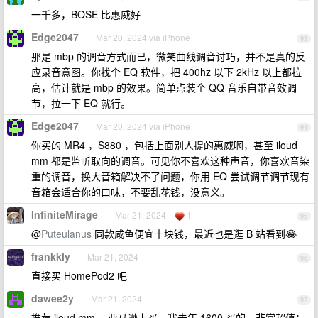
一千多，BOSE 比惠威好
Edge2047
Mar 20, 2024 via iPhone
93
那是 mbp 的调音方式而已，微笑曲线调音讨巧，并不是真的反
应录音意图。你找个 EQ 软件，把 400hz 以下 2kHz 以上都拉
高，估计就是 mbp 的效果。简单点装个 QQ 音乐自带音效调
节，拉一下 EQ 就行。
Edge2047
Mar 20, 2024 via iPhone
94
你买的 MR4 ，S880 ，包括上面别人提的惠威啊，甚至 iloud
mm 都是监听取向的调音。可见你不喜欢这种声音，你喜欢音染
重的调音，换大音箱解决不了问题，你用 EQ 尝试调节调节现有
音箱会适合你的口味，不要乱花钱，没意义。
InfiniteMirage
Mar 21, 2024
1
95
@
Puteulanus
同款咸鱼便宜十块钱，最近也是逛 B 站看到😂
frankkly
Mar 21, 2024
96
直接买 HomePod2 吧
dawee2y
Mar 21, 2024
97
推荐 iloud mm ，亚马逊上买，我去年 1600 买的，非常超值：