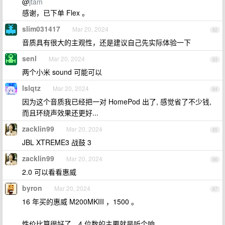
@
jtam
感谢，已下单 Flex 。
slim031417
Mar 20, 2024
82
音质具有很大的主观性，还是建议自己先实际体验一下
senl
Mar 20, 2024
83
两个小米 sound 可能可以
lslqtz
Mar 20, 2024
84
因为这个音质我已经把一对 HomePod 出了, 感觉省了不少钱,
而且环绕声效果还更好...
zacklin99
Mar 20, 2024
85
JBL XTREME3 战鼓 3
zacklin99
Mar 20, 2024
86
2.0 可以看看惠威
byron
Mar 20, 2024
87
16 年买的惠威 M200MKIII ，1500 。
性价比算很好了，4 位数的主要就是听个响。