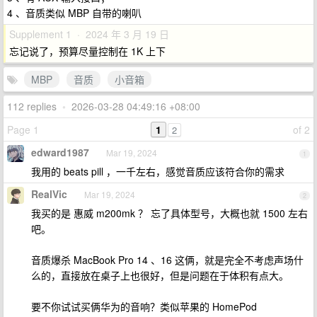
4 、音质类似 MBP 自带的喇叭
Supplement 1 · 2024 年 3 月 19 日
忘记说了，预算尽量控制在 1K 上下
MBP
音质
小音箱
112 replies
•
2026-03-28 04:49:16 +08:00
Page 1
1
of 2
2
edward1987
Mar 19, 2024
1
我用的 beats pill ，一千左右，感觉音质应该符合你的需求
RealVic
Mar 19, 2024
2
我买的是 惠威 m200mk ？ 忘了具体型号，大概也就 1500 左右
吧。
音质爆杀 MacBook Pro 14 、16 这俩，就是完全不考虑声场什
么的，直接放在桌子上也很好，但是问题在于体积有点大。
要不你试试买俩华为的音响？类似苹果的 HomePod