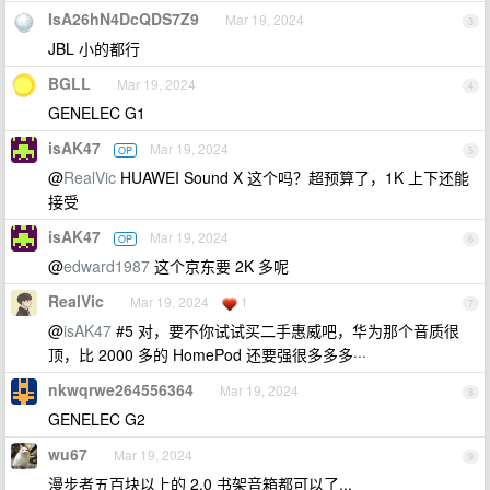
IsA26hN4DcQDS7Z9
Mar 19, 2024
3
JBL 小的都行
BGLL
Mar 19, 2024
4
GENELEC G1
isAK47
Mar 19, 2024
OP
5
@
RealVic
HUAWEI Sound X 这个吗？超预算了，1K 上下还能
接受
isAK47
Mar 19, 2024
OP
6
@
edward1987
这个京东要 2K 多呢
RealVic
Mar 19, 2024
1
7
@
isAK47
#5 对，要不你试试买二手惠威吧，华为那个音质很
顶，比 2000 多的 HomePod 还要强很多多多···
nkwqrwe264556364
Mar 19, 2024
8
GENELEC G2
wu67
Mar 19, 2024
9
漫步者五百块以上的 2.0 书架音箱都可以了...