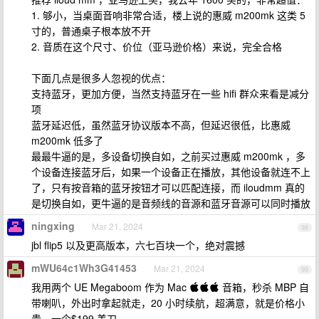
1. 够小，当桌面音响非常合适，楼上说的惠威 m200mk 这类 5
寸的，普通桌子根本放不开
2. 音质在这个尺寸、价位（亚马逊价格）来说，完全合格
下面几点是很多人忽视的优点：
支持蓝牙，更加方便，当然支持蓝牙在一些 hifi 群众来看是减分
项
蓝牙延迟低，虽然蓝牙协议版本不高，但延迟很低，比惠威
m200mk 低多了
最最牛逼的是，多设备切换自如，之前买过惠威 m200mk ，多
个设备连接蓝牙后，如果一个设备正在播放，其他设备就连不上
了，只有按音箱的蓝牙按钮才可以匹配连接，而 iloudmm 真的
是切换自如，更牛逼的是音频线的音源和蓝牙音源可以同时播放
ningxing
Mar 21, 2024
98
jbl flip5 以及更高版本，六七百块一个，绝对震撼
mWU64c1Wh3G41453
Mar 21, 2024
99
我用两个 UE Megaboom 作为 Mac  音箱，秒杀 MBP 自
带喇叭，外出时拿起就走，20 小时续航，超满意，就是价格小
贵，一个$199 美刀