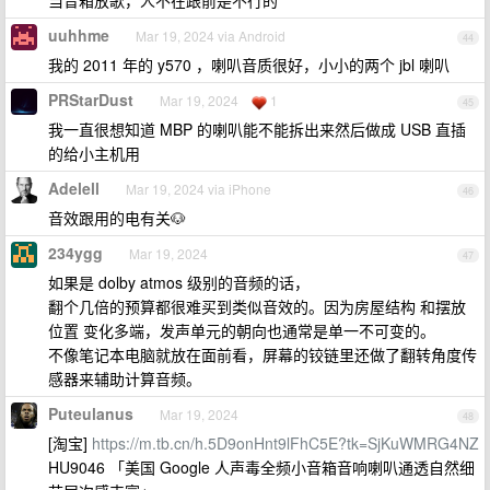
当音箱放歌，人不在跟前是不行的
uuhhme
Mar 19, 2024 via Android
44
我的 2011 年的 y570 ，喇叭音质很好，小小的两个 jbl 喇叭
PRStarDust
Mar 19, 2024
1
45
我一直很想知道 MBP 的喇叭能不能拆出来然后做成 USB 直插
的给小主机用
Adelell
Mar 19, 2024 via iPhone
46
音效跟用的电有关🐶
234ygg
Mar 19, 2024
47
如果是 dolby atmos 级别的音频的话，
翻个几倍的预算都很难买到类似音效的。因为房屋结构 和摆放
位置 变化多端，发声单元的朝向也通常是单一不可变的。
不像笔记本电脑就放在面前看，屏幕的铰链里还做了翻转角度传
感器来辅助计算音频。
Puteulanus
Mar 19, 2024
48
[淘宝]
https://m.tb.cn/h.5D9onHnt9lFhC5E?tk=SjKuWMRG4NZ
HU9046 「美国 Google 人声毒全频小音箱音响喇叭通透自然细