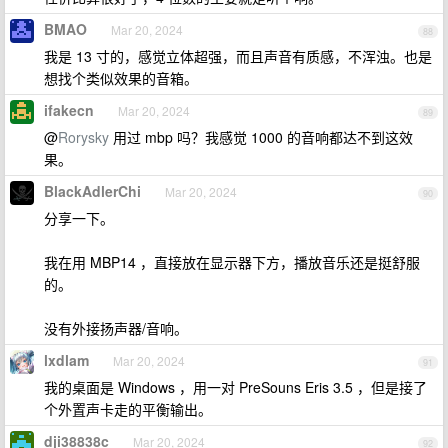
BMAO
Mar 20, 2024
88
我是 13 寸的，感觉立体超强，而且声音有质感，不浑浊。也是
想找个类似效果的音箱。
ifakecn
Mar 20, 2024
89
@
Rorysky
用过 mbp 吗？我感觉 1000 的音响都达不到这效
果。
BlackAdlerChi
Mar 20, 2024
90
分享一下。
我在用 MBP14 ，直接放在显示器下方，播放音乐还是挺舒服
的。
没有外接扬声器/音响。
lxdlam
Mar 20, 2024
91
我的桌面是 Windows ，用一对 PreSouns Eris 3.5 ，但是接了
个外置声卡走的平衡输出。
dji38838c
Mar 20, 2024
92