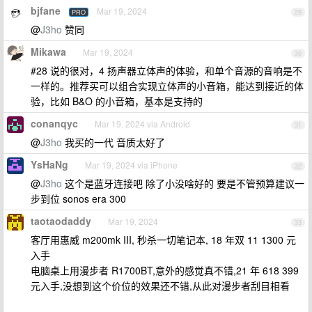
bjfane
Mar 19, 2024
PRO
29
@
J3ho
赞同
Mikawa
Mar 19, 2024
30
#28 说的很对，4 扬声器立体声的体验，和单个音源的音响是不
一样的。推荐买可以组合实现立体声的小音箱，能达到接近的体
验，比如 B&O 的小音箱，基本是支持的
conanqyc
Mar 19, 2024 via Android
31
@
J3ho
我买的一代 音质太好了
YsHaNg
Mar 19, 2024 via iPhone
32
@
J3ho
这个是蓝牙连接吧 除了小没啥好的 要是不管预算建议一
步到位 sonos era 300
taotaodaddy
Mar 19, 2024
33
客厅用惠威 m200mk III, 秒杀一切笔记本, 18 年双 11 1300 元
入手
电脑桌上用漫步者 R1700BT,意外的感觉真不错,21 年 618 399
元入手,没想到这个价位的效果还不错,从此对漫步者刮目相看