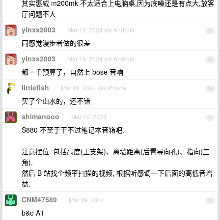
其实惠威 m200mk 不太适合上电脑桌,因为底噪还是有点大,放客
厅问题不大
yinxs2003
Mar 19, 2024 via Android
34
同感觉漫步者做的很差
yinxs2003
Mar 19, 2024 via Android
35
都一千预算了，自然上 bose 音响
littiefish
Mar 19, 2024 via iPhone
36
买了个山水的，还不错
shimanooo
Mar 19, 2024
37
S880 不至于干不过笔记本音箱吧.
注意摆位. 包括高度(上支架)、离墙距离(后置导向孔)、指向(三
角).
然后 B 站找个频率扫描的视频, 根据听感调一下后面的高低音增
益.
CNM47589
Mar 19, 2024
38
b&o A1