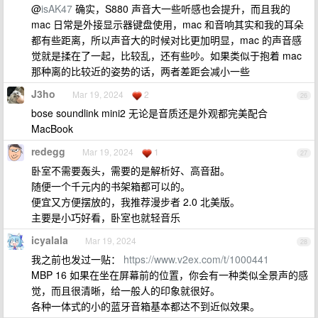
@
isAK47
确实，S880 声音大一些听感也会提升，而且我的
mac 日常是外接显示器键盘使用，mac 和音响其实和我的耳朵
都有些距离，所以声音大的时候对比更加明显，mac 的声音感
觉就是揉在了一起，比较乱，还有些吵。如果类似于抱着 mac
那种离的比较近的姿势的话，两者差距会减小一些
J3ho
Mar 19, 2024
2
26
bose soundlink mini2 无论是音质还是外观都完美配合
MacBook
redegg
Mar 19, 2024
1
27
卧室不需要轰头，需要的是解析好、高音甜。
随便一个千元内的书架箱都可以的。
便宜又方便摆放的，我推荐漫步者 2.0 北美版。
主要是小巧好看，卧室也就轻音乐
icyalala
Mar 19, 2024
28
我之前也发过一贴：
https://www.v2ex.com/t/1000441
MBP 16 如果在坐在屏幕前的位置，你会有一种类似全景声的感
觉，而且很清晰，给一般人的印象就很好。
各种一体式的小的蓝牙音箱基本都达不到近似效果。