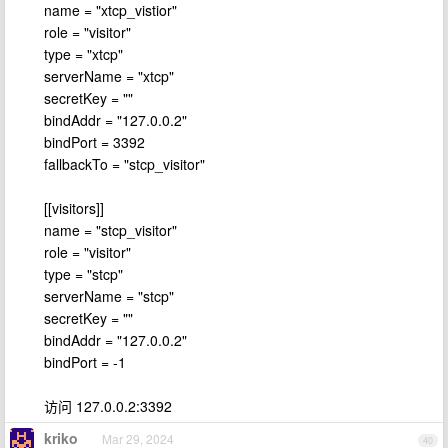
name = "xtcp_vistior"
role = "visitor"
type = "xtcp"
serverName = "xtcp"
secretKey = ""
bindAddr = "127.0.0.2"
bindPort = 3392
fallbackTo = "stcp_visitor"
[[visitors]]
name = "stcp_visitor"
role = "visitor"
type = "stcp"
serverName = "stcp"
secretKey = ""
bindAddr = "127.0.0.2"
bindPort = -1
访问 127.0.0.2:3392
kriko
Mar 29, 2024
40