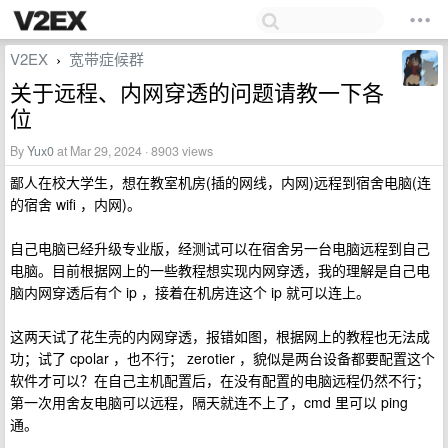
V2EX
宽带症候群
›
关于远程、内网穿透的问题请教一下各
位
By
Yux0
at Mar 29, 2024 · 8903 views
鄙人在校大学生，想在教室机房(插的网线，内网)远程到宿舍电脑(连
的宿舍 wifi ，内网)。
自己电脑已经升级专业版，经测试可以在宿舍另一台电脑远程到自己
电脑。目前根据网上的一些教程想实现内网穿透，我的理解是自己电
脑内网穿透后有个 ip ，接着在机房连这个 ip 就可以连上。
这两天试了花生壳的内网穿透，报错如图，根据网上的教程也无法成
功；试了 cpolar ，也不行； zerotier ，貌似是两台设备都要配置这个
软件才可以？在自己主机配置后，在没有配置的电脑远程仍然不行；
第一次用舍友电脑可以远程，隔天就连不上了，cmd 里可以 ping
通。