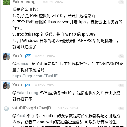
FakerLeung
Mar 29, 2024
33
我是这么用的：
1. 机子是 PVE 虚拟的 win10 ，已开启远程桌面
2. 有个 PVE 虚拟的 linux server 开着 frpc ，连接云上服务器的
frps 。
3. frpc 添加 tcp 的反代，指向 win10 的 ip:3389
4. 用 Windows 自带的输入云服务器 IP:FRPS 给的随机端口，
就可以连接了
Yux0
Mar 29, 2024
OP
34
@
zqmsoft
这个带宽是指：我主控远程被控，在主控刷视频的流
量会耗费带宽是吗
https://imgur.com/jTa4UEU
Yux0
Mar 29, 2024
OP
35
@
FakerLeung
PVE 虚拟的 win10 ，是指虚拟机吗？云上服务
器有推荐不
9A0DIP9kgH1O4wjR
Mar 29, 2024
36
@
Yux0
不行的，zerotier 的要求就是每台机器都得配才能组成
内网，或者在 openwrt 的路由器上面配，可以对所有网段生