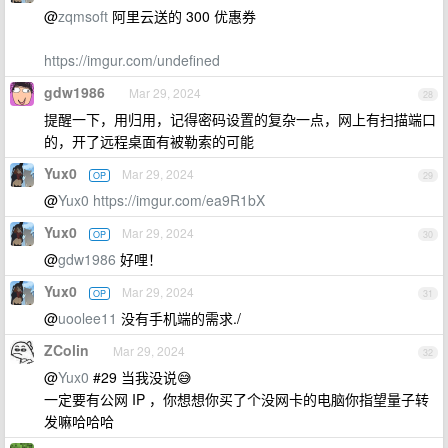
@
zqmsoft
阿里云送的 300 优惠券
https://imgur.com/undefined
gdw1986
Mar 29, 2024
28
提醒一下，用归用，记得密码设置的复杂一点，网上有扫描端口
的，开了远程桌面有被勒索的可能
Yux0
Mar 29, 2024
OP
29
@
Yux0
https://imgur.com/ea9R1bX
Yux0
Mar 29, 2024
OP
30
@
gdw1986
好哩！
Yux0
Mar 29, 2024
OP
31
@
uoolee11
没有手机端的需求./
ZColin
Mar 29, 2024
32
@
Yux0
#29 当我没说😅
一定要有公网 IP ，你想想你买了个没网卡的电脑你指望量子转
发嘛哈哈哈