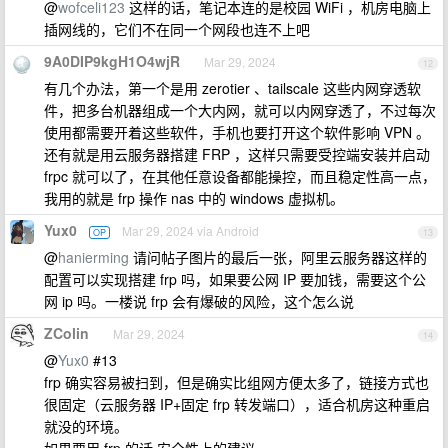
@
wofceli123
这样的话，笔记本连的是校园 WiFi ，机房电脑上
插网线的，它们不在同一个网段也连不上吧
9A0DIP9kgH1O4wjR
Mar 29, 2024
12
有几个办法，第一个是用 zerotier 、tailscale 这些内网穿透软
件，把多台机器组成一个大内网，就可以内网穿透了，不过每次
使用都需要开着这些软件，手机也要打开这个软件影响 VPN 。
还有就是用云服务器搭建 FRP ，这样只需要受控端安装并启动
frpc 就可以了，在其他任意设备都能操控，而且稳定性高一点，
我用的就是 frp 操作 nas 中的 windows 虚拟机。
Yux0
Mar 29, 2024 via Android
OP
13
@
hanierming
请问帖子图片的最后一张，阿里云服务器这样的
配置可以实现搭建 frp 吗，如果要公网 IP 要加钱，需要这个公
网 ip 吗。一楼说 frp 会有爆破的风险，这个怎么说
ZColin
Mar 29, 2024
14
@
Yux0
#13
frp 确实容易被扫到，但是确实比组网方便太多了，链接方式也
很固定（云服务器 IP+固定 frp 转发端口），适合机房这种重启
就没的环境。