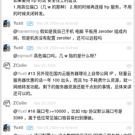
如果要用 frp 的话 安全性上的建议
1.用高位端口（几 w 的那种） 2.用的时候再连接 frp 服务，不用
的时候关闭转发。
Yux0
Mar 29, 2024 via Android
OP
15
@
hanierming
假如是我自己手机 电脑 平板用 zerotier 组成内
网，但是机房没有配置 zerotier ，还可以远程吗
Yux0
Mar 29, 2024 via Android
OP
16
@
zqmsoft
高危端口吗，几 w 指的是什么呀？
ZColin
Mar 29, 2024
17
@
Yux0
#13 另外现在国内云服务器理论上自带公网 IP ，轻量云
服务器优惠的话一年 100 出头，而且 frp 不耗费什么资源，就一
网络转发功能。剩下的服务器资源还能干点别的事情，总体来讲
还可以的。
ZColin
Mar 29, 2024
18
@
Yux0
#16 端口号>=10000 ，比如 rdp 协议默认端口号是
3389 ，属于低位常见端口极容易扫到爆破。
Yux0
Mar 29, 2024 via Android
OP
19