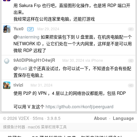
用 Sakura Frp 也行吧，直接图形化操作，也是将 RDP 端口开
出来。
我经常这样在公司连家里电脑，还能打游戏
Yux0
Mar 29, 2024
OP
41
@
hanierming
如果把安装包下到 U 盘里面，在机房电脑配一个
NETWORK ID ，让它们处在一个大内网里，这样是不是可以用
微软 RDP 远程了
9A0DIP9kgH1O4wjR
Mar 30, 2024 via iPhone
42
@
Yux0
这个还真没试过，你可以试一下，不知道会不会有些配
置保存在电脑上
tivizi
Mar 31, 2024
43
使用 P2P 的 VPN ，4 层以上的网络协议都能用，包括 RDP
可以用 V 友这个
https://github.com/rkonfj/peerguard
© 2026 V2EX · 55ms · 3.9.8.5
About
·
Language
摸摸鱼计时器 · macOS 菜单栏效率工具