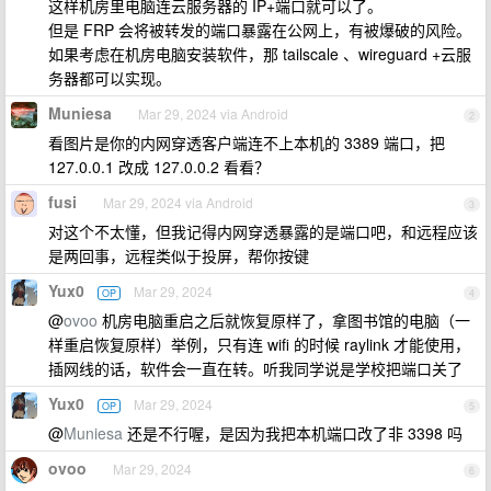
这样机房里电脑连云服务器的 IP+端口就可以了。
但是 FRP 会将被转发的端口暴露在公网上，有被爆破的风险。
如果考虑在机房电脑安装软件，那 tailscale 、wireguard +云服
务器都可以实现。
Muniesa
Mar 29, 2024 via Android
2
看图片是你的内网穿透客户端连不上本机的 3389 端口，把
127.0.0.1 改成 127.0.0.2 看看？
fusi
Mar 29, 2024 via Android
3
对这个不太懂，但我记得内网穿透暴露的是端口吧，和远程应该
是两回事，远程类似于投屏，帮你按键
Yux0
Mar 29, 2024
OP
4
@
ovoo
机房电脑重启之后就恢复原样了，拿图书馆的电脑（一
样重启恢复原样）举例，只有连 wifi 的时候 raylink 才能使用，
插网线的话，软件会一直在转。听我同学说是学校把端口关了
Yux0
Mar 29, 2024
OP
5
@
Muniesa
还是不行喔，是因为我把本机端口改了非 3398 吗
ovoo
Mar 29, 2024
6