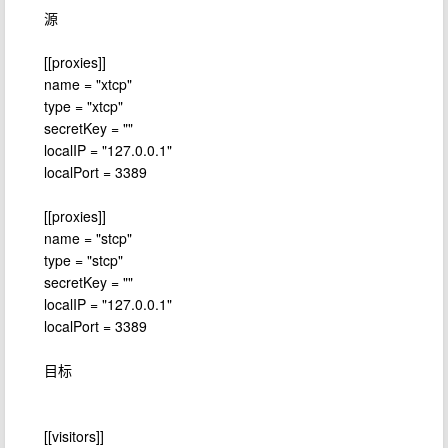
源
[[proxies]]
name = "xtcp"
type = "xtcp"
secretKey = ""
localIP = "127.0.0.1"
localPort = 3389
[[proxies]]
name = "stcp"
type = "stcp"
secretKey = ""
localIP = "127.0.0.1"
localPort = 3389
目标
[[visitors]]