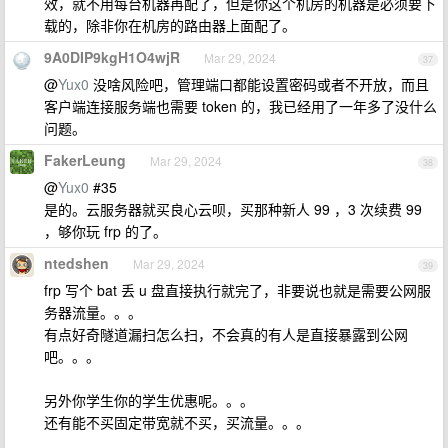
效，就不用每台机器再配了，但是你这个机房的机器是必须要下
载的，除非你在机房的路由器上面配了。
9A0DIP9kgH1O4wjR
Mar 29, 2024
37
@
Yux0
没啥风险吧，管理端口都能设置密码或者不开放，而且
客户端连接服务端也需要 token 的，我已经用了一年多了没什么
问题。
FakerLeung
Mar 29, 2024
38
@
Yux0
#35
是的。云服务器就买良心云呗，买那种新人 99 ，3 次续费 99
，够你玩 frp 的了。
ntedshen
Mar 29, 2024
39
frp 写个 bat 丢 u 盘直接执行就完了，非要说也就是需要公网服
务器流量。。。
有点好奇隧道漏扫怎么扫，不会真的有人是直接暴露到公网
吧。。。
另外你学生你的学生优惠呢。。。
还有能不买固定带宽就不买，买流量。。。