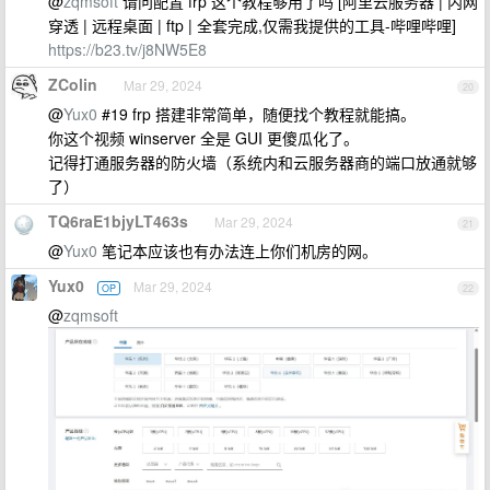
@
zqmsoft
请问配置 frp 这个教程够用了吗 [阿里云服务器 | 内网
穿透 | 远程桌面 | ftp | 全套完成,仅需我提供的工具-哔哩哔哩]
https://b23.tv/j8NW5E8
ZColin
Mar 29, 2024
20
@
Yux0
#19 frp 搭建非常简单，随便找个教程就能搞。
你这个视频 winserver 全是 GUI 更傻瓜化了。
记得打通服务器的防火墙（系统内和云服务器商的端口放通就够
了）
TQ6raE1bjyLT463s
Mar 29, 2024
21
@
Yux0
笔记本应该也有办法连上你们机房的网。
Yux0
Mar 29, 2024
OP
22
@
zqmsoft