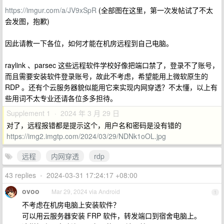
https://imgur.com/a/JV9xSpR
(全部图在这里，第一次发帖试了不太
会发图，抱歉)
因此请教一下各位，如何才能在机房远程到自己电脑。
raylink 、parsec 这些远程软件学校好像把端口禁了，登录不了账号，
而且需要安装软件登录账号，故此不考虑，希望能用上微软原生的
RDP 。还有个云服务器貌似能用它来实现内网穿透？不太懂，以上有
些用词不太专业还请各位多多担待。
Supplement 1 · 2024 年 3 月 29 日
对了，远程报错都是提示这个，用户名和密码是没有错的
https://img2.imgtp.com/2024/03/29/NDNk1oOL.jpg
远程
内网穿透
rdp
43 replies
•
2024-03-31 17:24:17 +08:00
ovoo
Mar 29, 2024 via Android
1
不考虑在机房电脑上安装软件？
可以用云服务器安装 FRP 软件，转发端口到宿舍电脑上。