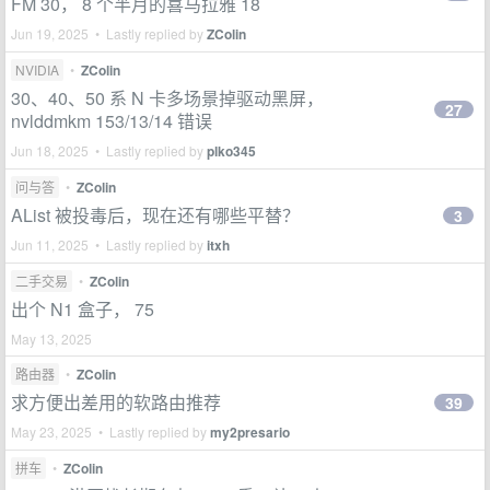
FM 30， 8 个半月的喜马拉雅 18
Jun 19, 2025 • Lastly replied by
ZColin
NVIDIA
•
ZColin
30、40、50 系 N 卡多场景掉驱动黑屏，
27
nvlddmkm 153/13/14 错误
Jun 18, 2025 • Lastly replied by
plko345
问与答
•
ZColin
AList 被投毒后，现在还有哪些平替？
3
Jun 11, 2025 • Lastly replied by
itxh
二手交易
•
ZColin
出个 N1 盒子， 75
May 13, 2025
路由器
•
ZColin
求方便出差用的软路由推荐
39
May 23, 2025 • Lastly replied by
my2presario
拼车
•
ZColin