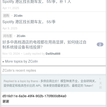
Spotify 港区找长期车友， 55/季，补 1 人
Apr 11, 2025
团购
•
ZColin
Spotify 港区找长期车友， 55/季
Apr 9, 2025
问与答
•
ZColin
好多中高档酒店的电视都在用商显屏，如何绕过自
2
制系统接设备有线投屏？
Nov 13, 2024 • Lastly replied by
DaiShu888
More topics by ZColin
»
ZColin's recent replies
1
Replied to a topic by thans
多供应商比价！模型种类齐全，全自研网关，
›
天
提供稳定和极具性价比的 API，快来使劲蹬最便宜的、最稳定的 Token！
前
d516d11e-6a3e-49f4-902b-170f800d84a0
谢谢