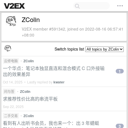
ZColin
V2EX member #591342, joined on 2022-08-16 06:57:41
+08:00
Switch topics list
云修电脑
•
ZColin
一个华点：笔记本独显直连和混合模式 C 口外接输
1
出的效果差异
Oct 14, 2025 • Lastly replied by
kwater
问与答
•
ZColin
求推荐性价比高的串流平板
Sep 22, 2025
二手交易
•
ZColin
看到有人出听书会员，我也来一个：出 3 年蜻蜓
3