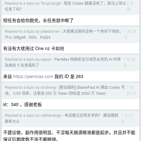
Replied to a topic by TonyLiang8
现在 Codex 额度没有了，就马上停止
3 天
›
前
任务了吗？
短任务会给你跑完，长任务就中断了
Replied to a topic by jadeborner
大规模注册的没有一个有好下场的，
7 月 29
›
日
什么 Giffgaff、N26、Fiat24
有没有大佬用过 One nz 卡如何
Replied to a topic by aapeli
PwnMax 网络安全与攻防业务的 AI 中转
7 月 28
›
日
站来给 V 友发福利了
来自
https://pwnmax.com
我的 ID 是 263
Replied to a topic by enzheng
[新站福利] StableFast AI 满血 Codex 号
7 月
›
27 日
池， 0.05 倍率，注册送 200 万 Token 回帖送 2000 万 Token
id：340 ，感谢老板
Replied to a topic by nathandoge
有没做过近视手术的？ 跟没做前
7 月 27
›
日
差距大么
不建议做，副作用很明显、干涩每天搞滴眼液都是起步。并且并不能
保证后期度数不涨不戴眼镜。