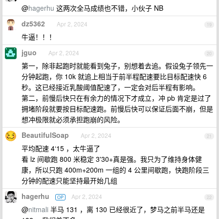
@
hagerhu
这两次全马成绩也不错，小伙子 NB
dz5362
Apr 2, 2024
19
牛逼！！！
jguo
Apr 2, 2024
20
第一，除非起跑时就能看到兔子，别想着去追。假设兔子领先一
分钟起跑，你 10k 就追上相当于前半程配速要比目标配速快 6
秒。这已经接近乳酸阈值配速了，一定会对后半程有影响。
第二，前慢后快只在有余力的情况下才成立，冲 pb 肯定是过了
拥堵阶段就要按目标配速跑。前慢后快可以保证后面不崩，但是
想冲极限就必须承担跑崩的风险。
BeautifulSoap
Apr 2, 2024
21
平均配速 4‘15 ，太牛逼了
看 lz 间歇跑 800 米稳定 3'30+真是强。我只为了维持身体健
康，所以只跑 400m+200m 一组的 4 公里间歇跑，快跑阶段三
分钟的配速只能坚持最开始几组
hagerhu
Apr 2, 2024
OP
22
@
nitmali
半马 131 ，离 130 已经很近了，梦马之前半马还是