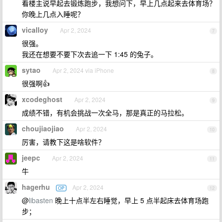
看楼主说早起去锻炼跑步，我想问下，早上几点起来去体育场？
你晚上几点入睡呢？
vicalloy
Apr 2, 2024
7
很强。
我还在想要不要下次去追一下 1:45 的兔子。
sytao
Apr 2, 2024 via iPhone
8
很强啊👍
xcodeghost
Apr 2, 2024
9
成绩不错，有机会挑战一次全马，那是真正的马拉松。
choujiaojiao
Apr 2, 2024
10
厉害，请教下这是啥软件？
jeepc
Apr 2, 2024
11
牛
hagerhu
Apr 2, 2024
OP
12
@
libasten
晚上十点半左右睡觉，早上 5 点半起床去体育场跑
步；