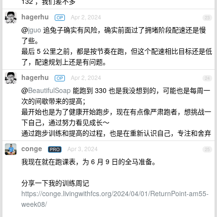
132 ，我们差不多
hagerhu
Apr 2, 2024
OP
23
@
jguo
追兔子确实有风险，确实前面过了拥堵阶段配速还是慢
了些。
最后 5 公里之前，都是按节奏在跑，但这个配速相比目标还是低
了，配速规划上还是有问题。
hagerhu
Apr 2, 2024
OP
24
@
BeautifulSoap
能跑到 330 也是我没想到的，可能也是每周一
次的间歇带来的提高；
最开始也是为了健康开始跑步，现在有点像严肃跑者，想挑战一
下自己，通过努力看见成长～
通过跑步训练和提高的过程，也是在重新认识自己，专注和舍弃
conge
Apr 3, 2024
PRO
25
我现在就在跑课表，为 6 月 9 日的全马准备。
分享一下我的训练周记
https://conge.livingwithfcs.org/2024/04/01/ReturnPoint-am55-
week08/