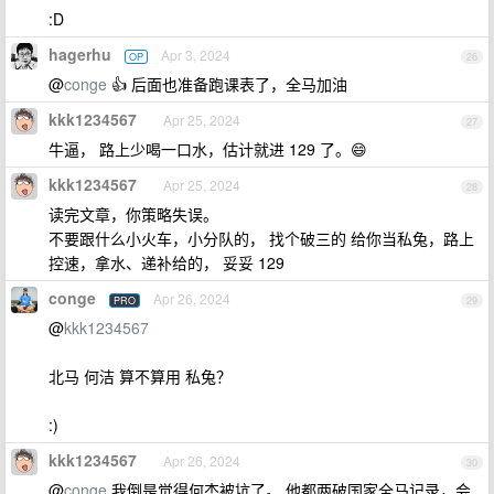
:D
hagerhu
Apr 3, 2024
OP
26
@
conge
👍 后面也准备跑课表了，全马加油
kkk1234567
Apr 25, 2024
27
牛逼， 路上少喝一口水，估计就进 129 了。😄
kkk1234567
Apr 25, 2024
28
读完文章，你策略失误。
不要跟什么小火车，小分队的， 找个破三的 给你当私兔，路上
控速，拿水、递补给的， 妥妥 129
conge
Apr 26, 2024
PRO
29
@
kkk1234567
北马 何洁 算不算用 私兔？
:)
kkk1234567
Apr 26, 2024
30
@
conge
我倒是觉得何杰被坑了。 他都两破国家全马记录，会