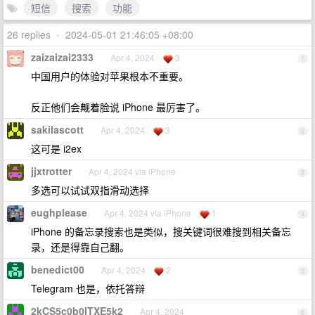
短信
搜索
功能
26 replies
•
2024-05-01 21:46:05 +08:00
zaizaizai2333
Apr 4, 2024
3
1
中国用户的体验对苹果根本不重要。
反正他们会觍着脸说 iPhone 最厉害了。
sakilascott
Apr 4, 2024
3
2
这可是 i2ex
jjxtrotter
Apr 4, 2024 via iPhone
3
多选可以试试双指滑动选择
eughplease
Apr 4, 2024 via iPhone
1
4
iPhone 的备忘录搜索也是类似，搜关键词很难搜到相关备忘
录，还是得靠自己翻。
benedict00
Apr 4, 2024
2
5
Telegram 也是，依托答辩
2kCS5c0b0ITXE5k2
Apr 4, 2024
6