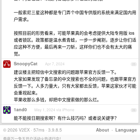
一般索尼三星这种都是专门弄个中国专供版的系统来满足国内用
户需求。
按照目前的形势看来，可能苹果真的会考虑提供大陆专用版 ios
或者锁区。政策都是温水煮青蛙，一步一步阉割，逐步让你们适
应这种不方便，最后再来一刀斩，这样你们也不会有太大的痛
觉。
SnoopyCat
Apr 7, 2024
25
建议楼主把短信中文搜索的问题跟苹果官方反馈一下。
大家如果发现了备忘录的中文搜索也不全的问题，也跟苹果官方
反馈一下。人多力量大，只有大家都去反馈，苹果这家伙才可能
会重视起来。
苹果收那么多钱，却把中文搜索做的那么烂。
1and0
May 1, 2024 via iPhone
26
能不能按日期搜索啊？有什么技巧吗？或者说关键字？
© 2026 V2EX · 57ms · 3.9.8.5
About
·
Language
券商万一免五开户活动火热进行中！