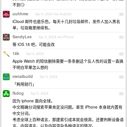
不到🙄
uuhhme
Apr 4, 2024 via Android
20
iCloud 邮件也是乐色，每天十几封垃圾邮件，发件人加入黑名
单，垃圾箱里继续有。
SandyLee
Apr 4, 2024 via iPhone
21
等 iOS 18 吧，可能会改
18k
Apr 4, 2024
22
Apple Watch 的短信删除需要一条条删这个反人性的设置一直搞
不明白苹果怎么想的
metalbuild
Apr 5, 2024
23
「夠用就行」
fkdog
Apr 5, 2024
24
因为 iphone 面向全球。
中文精确分词搜索苹果肯定没问题。甚至 iPhone 本身就内置有
中文分词。
考虑全球上百种语言，那建索引成本就会很高，还要判断设备语
言、内容语言、以及内容混杂多种语言的情况。