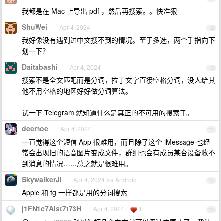
我都是在 Mac 上导出 pdf ，然后再搜索。。快准狠
ShuWei
Apr 4, 2024
12
我好像没有遇到过中文搜不到的情况。至于多选，两个手指向下
划一下？
Daitabashi
Apr 4, 2024
13
搜索不是全文匹配而是分词，拉丁文字直接空格分词，没人给其
他不用空格的地区好好做分词算法。
试一下 Telegram 就知道什么是真正的不可用的搜索了。
deemoe
Apr 4, 2024
14
一直觉得这个短信 App 很难用，而且除了这个 iMessage 也经
常会出现旧的语音图片变成文件，群组也会有成员某台设备收不
到消息的情况……总之就是很难用。
SkywalkerJi
Apr 4, 2024 via Android
15
Apple 和 tg 一样都是用的分词搜索
j1FN1c7Aist7t73H
Apr 4, 2024
1
16