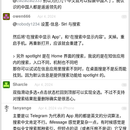
@
zaizaizai2333
别以为打几个中文就可以假装中国人了，我认
识的中国人都是遥遥领先的
owen666
Apr 4, 2024
17
@
nobody1234
设置-信息- Siri 与搜索
然后将“在搜索中显示 App”，和“在搜索中显示内容”。关掉。重
启手机。再重新打开，应该就会重建了。
> 另外 spotlight 是在 Home 界面的搜索，我说的是在短信应用
内的搜索，入口不同，机制也不同吧
那你可以试试在信息应用里搜索不到时，在桌面搜是不是反而能
找到。因为默认信息是提供搜索功能给 spotlight 的。
Sharcle
Apr 4, 2024
18
双指滑动多选+点击状态栏回到顶部可以实现全选。不过不支持
对搜索结果批量删除确实是很恶心。
fanyange
Apr 4, 2024 via iPhone
19
主要是以 Telegram 为代表的 App 用的都是英文的分词算法，
搜索中文肯定不行。iMessage 感觉更复杂一点，有时候感觉是
类似全文搜索那种索引，但短点的词（或者压根不是词）它又搜