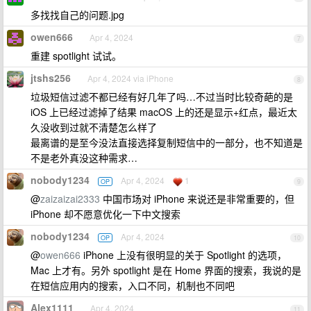
多找找自己的问题.jpg
owen666
Apr 4, 2024
7
重建 spotlight 试试。
jtshs256
Apr 4, 2024 via iPhone
8
垃圾短信过滤不都已经有好几年了吗…不过当时比较奇葩的是
iOS 上已经过滤掉了结果 macOS 上的还是显示+红点，最近太
久没收到过就不清楚怎么样了
最离谱的是至今没法直接选择复制短信中的一部分，也不知道是
不是老外真没这种需求…
nobody1234
Apr 4, 2024
1
OP
9
@
zaizaizai2333
中国市场对 iPhone 来说还是非常重要的，但
iPhone 却不愿意优化一下中文搜索
nobody1234
Apr 4, 2024
OP
10
@
owen666
iPhone 上没有很明显的关于 Spotlight 的选项，
Mac 上才有。另外 spotlight 是在 Home 界面的搜索，我说的是
在短信应用内的搜索，入口不同，机制也不同吧
Alex1111
Apr 4, 2024
11