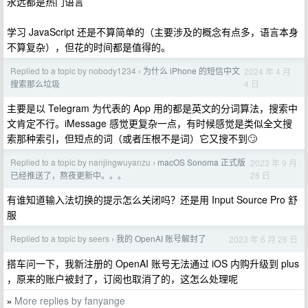
永远都是热门语言
学习 JavaScript 还是不算简单的（主要涉及的概念有点多，语言本身
不算复杂），但花的时间都是值得的。
Replied to a topic by nobody1234
为什么 iPhone 的短信中文
2024 年 4 月
›
4 日
搜索那么垃圾
主要是以 Telegram 为代表的 App 用的都是英文的分词算法，搜索中
文肯定不行。iMessage 感觉更复杂一点，有时候感觉是类似全文搜
索那种索引，但短点的词（或者压根不是词）它又搜不到🙄
Replied to a topic by nanjingwuyanzu
macOS Sonoma 正式版
2023 年 9 月
›
28 日
已经推送了，熬夜更新中。。。
有谁知道输入法切换的提示怎么关闭吗？还是用 Input Source Pro 舒
服
Replied to a topic by seers
我的 OpenAI 账号解封了
2023 年 6 月 26 日
›
搭车问一下，我新注册的 OpenAI 账号无法通过 iOS 内购升级到 plus
，原来的账户被封了，订阅也取消了的，这怎么处理呢
More replies by fanyange
»