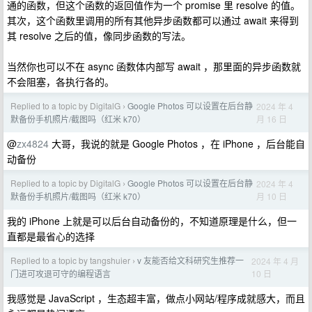
通的函数，但这个函数的返回值作为一个 promise 里 resolve 的值。
其次，这个函数里调用的所有其他异步函数都可以通过 await 来得到
其 resolve 之后的值，像同步函数的写法。
当然你也可以不在 async 函数体内部写 await ，那里面的异步函数就
不会阻塞，各执行各的。
Replied to a topic by DigitalG
Google Photos 可以设置在后台静
2024 年 4
›
月 16 日
默备份手机照片/截图吗（红米 k70）
@
zx4824
大哥，我说的就是 Google Photos ，在 iPhone ，后台能自
动备份
Replied to a topic by DigitalG
Google Photos 可以设置在后台静
2024 年 4
›
月 10 日
默备份手机照片/截图吗（红米 k70）
我的 iPhone 上就是可以后台自动备份的，不知道原理是什么，但一
直都是最省心的选择
Replied to a topic by tangshuier
v 友能否给文科研究生推荐一
2024 年 4 月
›
10 日
门进可攻退可守的编程语言
我感觉是 JavaScript ，生态超丰富，做点小网站/程序成就感大，而且