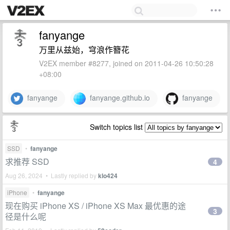
fanyange
万里从兹始，穹浪作簪花
V2EX member #8277, joined on 2011-04-26 10:50:28
+08:00
fanyange
fanyange.github.io
fanyange
Switch topics list
SSD
•
fanyange
求推荐 SSD
4
Aug 26, 2024 • Lastly replied by
klo424
iPhone
•
fanyange
现在购买 iPhone XS / iPhone XS Max 最优惠的途
3
径是什么呢