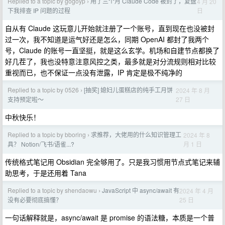
Replied to a topic by gogoyp
用了三个月 Claude Code 被封了，复盘
4 月 20
›
日
下我排查 IP 问题的过程
自从有 Claude 这玩意儿开始就注册了一个账号，直到现在也没被封
过一次，我不知道是运气好还是怎么，同期 OpenAI 都封了我两个
号，Claude 的账号一直坚挺，就是这么玄学。机场和自建节点都换了
好几茬了，我也没特意注意风控之类，最多就是对分流规则相对比较
重视而已，也不保证一点没有泄露，IP 肯定是极不纯净的
Replied to a topic by 0526
[抽奖] 媳妇儿蛋糕店的纯手工月饼
2024 年 8 月
›
27 日
支持预定啦～
中秋快乐！
Replied to a topic by bboring
求推荐，大佬用的什么知识管理工
2024 年 8
›
月 1 日
具？ Notion/飞书/语雀...?
传统格式笔记用 Obsidian 完全够用了。只是我习惯用节点式笔记来辅
助思考，于是还用着 Tana
Replied to a topic by shendaowu
JavaScript 中 async/await 有
2024 年 4 月
›
25 日
没有必要彻底搞懂？
一句话解释就是，async/await 是 promise 的语法糖，本质是一个普