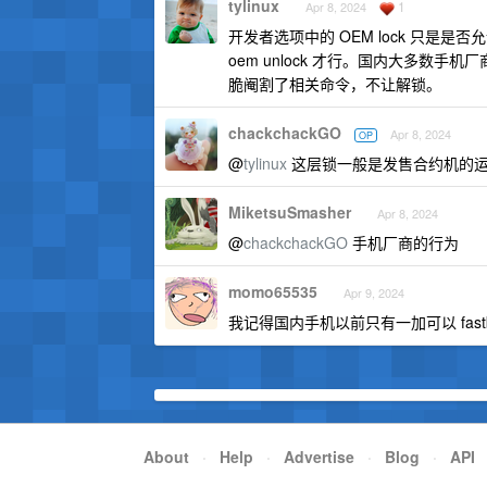
tylinux
1
Apr 8, 2024
开发者选项中的 OEM lock 只是是否
oem unlock 才行。国内大多
脆阉割了相关命令，不让解锁。
chackchackGO
Apr 8, 2024
OP
@
tylinux
这层锁一般是发售合约机的运
MiketsuSmasher
Apr 8, 2024
@
chackchackGO
手机厂商的行为
momo65535
Apr 9, 2024
我记得国内手机以前只有一加可以 fastboot
About
·
Help
·
Advertise
·
Blog
·
API