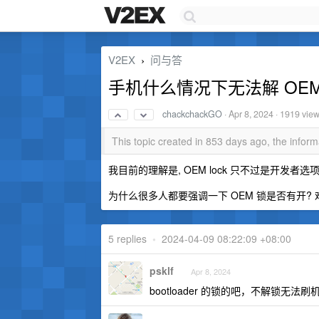
V2EX
问与答
›
手机什么情况下无法解 OEM
chackchackGO
·
Apr 8, 2024
· 1919 vie
This topic created in 853 days ago, the info
我目前的理解是, OEM lock 只不过是开发者选
为什么很多人都要强调一下 OEM 锁是否有开?
5 replies
•
2024-04-09 08:22:09 +08:00
psklf
Apr 8, 2024
bootloader 的锁的吧，不解锁无法刷机/