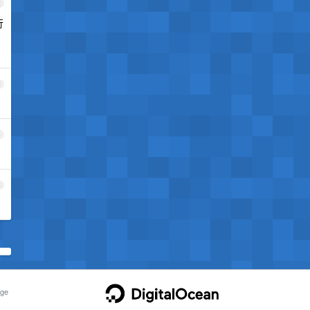
2
行
3
4
5
ge