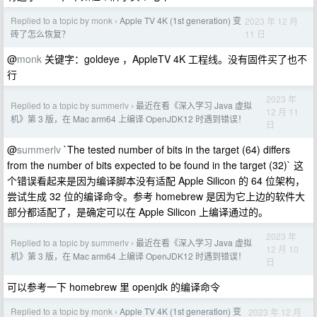
Replied to a topic by monk
Apple TV 4K (1st generation) 变
2023 年 12 月
›
11 日
砖了怎么恢复？
@
monk
关键字：goldeye ，AppleTV 4K 工程线。没有固件买了也不
行
2023 年
Replied to a topic by summerlv
最近在看《深入学习 Java 虚拟
›
12 月 11
机》第 3 版，在 Mac arm64 上编译 OpenJDK12 时遇到错误！
日
@
summerlv
`The tested number of bits in the target (64) differs
from the number of bits expected to be found in the target (32)` 这
个错误看起来是因为编译脚本没有适配 Apple Silicon 的 64 位架构，
尝试生成 32 位的编译命令。参考 homebrew 是因为它上边的软件大
部分都适配了，是确定可以在 Apple Silicon 上编译通过的。
2023 年
Replied to a topic by summerlv
最近在看《深入学习 Java 虚拟
›
12 月 10
机》第 3 版，在 Mac arm64 上编译 OpenJDK12 时遇到错误！
日
可以参考一下 homebrew 里 openjdk 的编译命令
Replied to a topic by monk
Apple TV 4K (1st generation) 变
2023 年 12 月
›