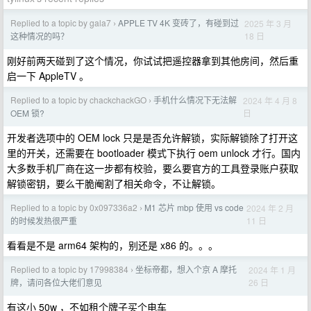
Replied to a topic by gala7
APPLE TV 4K 变砖了，有碰到过
2025 年 3 月
›
18 日
这种情况的吗？
刚好前两天碰到了这个情况，你试试把遥控器拿到其他房间，然后重
启一下 AppleTV 。
Replied to a topic by chackchackGO
手机什么情况下无法解
2024 年 4 月 8
›
日
OEM 锁?
开发者选项中的 OEM lock 只是是否允许解锁，实际解锁除了打开这
里的开关，还需要在 bootloader 模式下执行 oem unlock 才行。国内
大多数手机厂商在这一步都有校验，要么要官方的工具登录账户获取
解锁密钥，要么干脆阉割了相关命令，不让解锁。
Replied to a topic by 0x097336a2
M1 芯片 mbp 使用 vs code
2024 年 2 月
›
11 日
的时候发热很严重
看看是不是 arm64 架构的，别还是 x86 的。。。
Replied to a topic by 17998384
坐标帝都，想入个京 A 摩托
2024 年 1 月
›
26 日
牌，请问各位大佬们意见
有这小 50w ，不如租个牌子买个电车