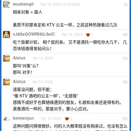
wusheng0
Apr 14, 2024 via Android
9
相亲对象 ≈ 路人
素质不好那肯定和 KTV 公主一样，之前这种热搜看过几次
cJ8SxGOWRH0LSelC
Apr 14, 2024
1
10
吃个饭都计较， 相个屁的亲。 又不是酒托一顿吃你大几千， 几
百块钱值得发帖问么！
Aixtuz
Apr 14, 2024
11
那叫“对象”么？
那叫 对手！
Aixtuz
Apr 14, 2024
12
请客没问题，但不能：
“像 KTV 酒吧的公主一样”、“无感情”
感情不成好歹也算随缘遇到的朋友，礼貌和友善还是得有的。
真像酒托一样的，那是对手，要小心应对。
beimenjun
Apr 14, 2024
4
13
这种问题问得很微妙，问的人大概率既没有相亲过，也没有怎么