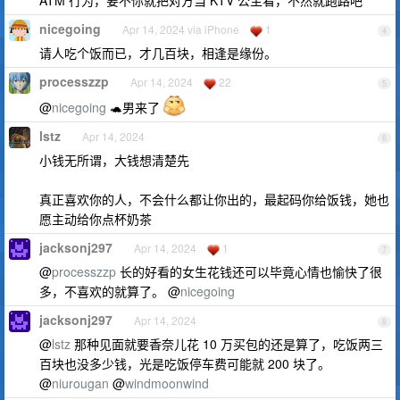
ATM 行为，要不你就把对方当 KTV 公主看，不然就跑路吧
nicegoing
Apr 14, 2024 via iPhone
1
4
请人吃个饭而已，才几百块，相逢是缘份。
processzzp
Apr 14, 2024
22
5
@
nicegoing
🐢男来了
lstz
Apr 14, 2024
6
小钱无所谓，大钱想清楚先
真正喜欢你的人，不会什么都让你出的，最起码你给饭钱，她也
愿主动给你点杯奶茶
jacksonj297
Apr 14, 2024
1
7
@
processzzp
长的好看的女生花钱还可以毕竟心情也愉快了很
多，不喜欢的就算了。 @
nicegoing
jacksonj297
Apr 14, 2024
8
@
lstz
那种见面就要香奈儿花 10 万买包的还是算了，吃饭两三
百块也没多少钱，光是吃饭停车费可能就 200 块了。
@
niurougan
@
windmoonwind