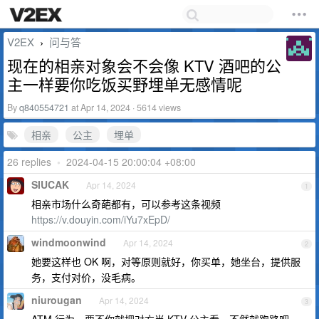
V2EX
问与答
›
现在的相亲对象会不会像 KTV 酒吧的公
主一样要你吃饭买野埋单无感情呢
By
q840554721
at Apr 14, 2024 · 5614 views
相亲
公主
埋单
26 replies
•
2024-04-15 20:00:04 +08:00
SIUCAK
Apr 14, 2024
1
相亲市场什么奇葩都有，可以参考这条视频
https://v.douyin.com/iYu7xEpD/
windmoonwind
Apr 14, 2024
2
她要这样也 OK 啊，对等原则就好，你买单，她坐台，提供服
务，支付对价，没毛病。
niurougan
Apr 14, 2024
3