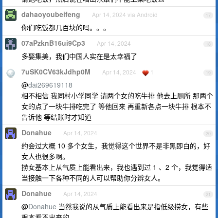
dahaoyoubeifeng
Apr 14, 2024 via Android
17
你们吃饭都几百块的吗。。。
07aPzknB16ui9Cp3
Apr 14, 2024
18
多娶集美，我们中国人实在是太幸福了
7uSK0CV63kJdhp0M
Apr 14, 2024
1
19
@
dai269619118
相不相信 我同村小学同学 请两个女的吃牛排 他去上厕所 那两个
女的点了一块牛排吃完了 等他回来 再重新各点一块牛排 根本不
告诉他 等结账时才知道
Donahue
Apr 14, 2024
20
约会过大概 10 多个女生，我觉得这个世界不是非黑即白的，好
女人也很多啊。
捞女基本上从气质上能看出来，我也遇到过 1 、2 个，我觉得适
当接触一下各种不同的人可以帮助你分辨女人。
Donahue
Apr 14, 2024
21
@
Donahue
当然我说的从气质上能看出来是指低级捞女，有些
根本看不出来的