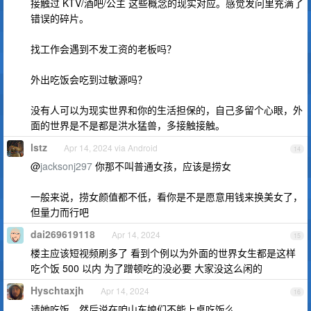
接触过 KTV/酒吧/公主 这些概念的现实对应。感觉发问里充满了
错误的碎片。
找工作会遇到不发工资的老板吗？
外出吃饭会吃到过敏源吗？
没有人可以为现实世界和你的生活担保的，自己多留个心眼，外
面的世界是不是都是洪水猛兽，多接触接触。
lstz
Apr 14, 2024 via Android
14
@
jacksonj297
你那不叫普通女孩，应该是捞女
一般来说，捞女颜值都不低，看你是不是愿意用钱来换美女了，
但量力而行吧
dai269619118
Apr 14, 2024
15
楼主应该短视频刷多了 看到个例以为外面的世界女生都是这样
吃个饭 500 以内 为了蹭顿吃的没必要 大家没这么闲的
Hyschtaxjh
Apr 14, 2024
16
请她吃饭，然后说在咱山东娘们不能上桌吃饭么