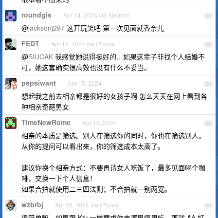
roundgis
Apr 14, 2024 via Android
22
@
jacksonj297
这开玩笑吧 第一次见面就香奈儿
FEDT
Apr 15, 2024 via iPhone
23
@
SIUCAK
我感觉她说得挺好的…如果这辈子非找个人结婚不
可，她这套确实很高效也没有什么不妥当。
pepsiwant
Apr 15, 2024
24
想起我之前去相亲都是很好的女孩子啊 怎么天天在网上看到各
种相亲奇葩男女
TimeNewRome
Apr 15, 2024
25
相亲的本质是筛选。别人在筛选你的同时，你也在筛选别人。
从你的提问可以看出来，你的筛选成本太高了。
建议你换个相亲方式：不要再请女人吃饭了，最多见面喝个咖
啡，交换一下个人信息！
如果合拍就使用二三四法则；不合拍就一别两宽。
wzbrbj
Apr 15, 2024 via iPhone
26
很简单嘛，如果跟 Ktv 一样要求你去哪里哪里吃，那就 AA 好