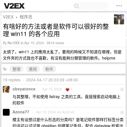
V2EX
程序员
›
有啥好的方法或者是软件可以很好的整
理 win11 的各个应用
By
Nu1lXX
at Apr 15, 2024 · 3818 views
太煩了，win11 上的應用太亂了，要用的時候又不知道在哪裡，但是
文件夾的方式我也不喜歡，有沒有能夠分類管理的軟件。helpme
整理
應用
軟件
19 replies
•
2024-04-17 20:33:09 +08:00
obeyatonce
Apr 15, 2024
1
1
与其整理，不如使用 listray 之类的工具，直接搜索启动电脑上
的软件
Azona77
Apr 15, 2024 via Android
2
楼主有设想过是什么形态的分类吗？是笔记软件那样打标签分类
的话可以试试用 obsidian 创建笔记条目，配合 dataview 检索出