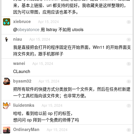
来，基本上链接、uri 都支持的挺好。我收藏夹是这样整理的，
因为可以带图，应用应该也差不多。
xiebruce
Apr 15, 2024
3
@
obeyatonce
用 listray 不如用 utools
niau
Apr 15, 2024
4
我是直接把会打开的程序固定在开始界面，Win11 的开始界面支
持文件夹的，跟手机那样子
wanei
Apr 15, 2024
5
CLaunch
byasm32
Apr 15, 2024
6
把所有软件的快捷方式分类放到一个文件夹，然后在任务栏新建
一个工具栏指向该文件夹；也非常方便。
liuidetmks
Apr 15, 2024
7
哈哈，看到给以前 op 打的标签，
想问问 op 拜到一个免费的师傅了吗
OrdinaryMan
Apr 15, 2024
8