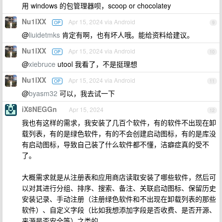
用 windows 的包管理器呗，scoop or chocolatey
Nu1lXX
Apr 15, 2024 via Android
OP
9
@
liuidetmks
肯定有啊，也有坏人哦。能给资料给建议。
Nu1lXX
Apr 15, 2024 via Android
OP
10
@
xiebruce
utool 我看了，不是挺理想
Nu1lXX
Apr 15, 2024 via Android
OP
11
@
byasm32
可以，我去试一下
iX8NEGGn
Apr 15, 2024
12
我也有这样的需求，我安装了几百个软件，有的软件不出现在卸
载列表，有的是绿色软件，有的不会创建启动图标，有的是库没
有启动图标，导致自己装了什么软件都不懂，洁癖症真的受不
了。
大概需求就是从注册表和应用商店读取安装了哪些软件，然后可
以对其进行分组、排序、搜索、备注、关联启动图标、保留历史
安装记录、手动注册（注册绿色软件和不出现在卸载列表的那些
软件）、自定义字段（比如我想添加字段是否收费、是否开源、
来源是否安全等）之类的。