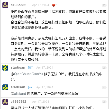
c1985382
Apr 17, 2024
1
25
境内外币在直系亲属间是可以划转的，你拿着户口本去柜台要求
划转到你的帐户。
合理合法的不要怕，这些银行就是怕麻烦、怕承担责任，他们推
脱你就说你要向外管局投诉。
我前段时间也是，从光大银行汇几万刀出去，各种不顺，一会说
口令过期、一会让我去网银操作、一会让我去自助机，生怕承担
一点点的责任。我气的二话不说就到自助机把里边的外币全部划
转到招行，然后再转香港一卡通，全程也就几个小时完成出境，
招行完全没有过问。
startisan
Apr 17, 2024
OP
26
@
QianChuanQianYu
似乎无法 DIY ，我们是在小红书找的中
介。
startisan
Apr 17, 2024
OP
27
@
allstand
思路很广，第一次听到这样的办法！
c1985382
Apr 17, 2024
28
可以把《个人外汇管理办法实施细则》打印出来怼他们。