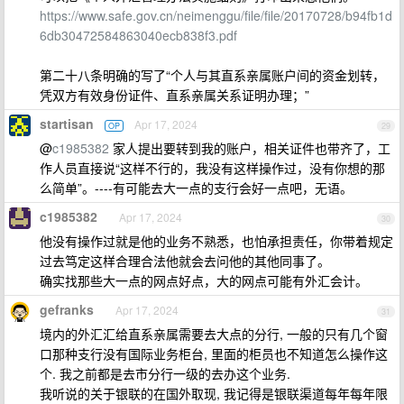
https://www.safe.gov.cn/neimenggu/file/file/20170728/b94fb1d
6db30472584863040ecb838f3.pdf
第二十八条明确的写了“个人与其直系亲属账户间的资金划转，
凭双方有效身份证件、直系亲属关系证明办理；”
startisan
Apr 17, 2024
OP
29
@
c1985382
家人提出要转到我的账户，相关证件也带齐了，工
作人员直接说“这样不行的，我没有这样操作过，没有你想的那
么简单”。----有可能去大一点的支行会好一点吧，无语。
c1985382
Apr 17, 2024
30
他没有操作过就是他的业务不熟悉，也怕承担责任，你带着规定
过去笃定这样合理合法他就会去问他的其他同事了。
确实找那些大一点的网点好点，大的网点可能有外汇会计。
gefranks
Apr 17, 2024
31
境内的外汇汇给直系亲属需要去大点的分行, 一般的只有几个窗
口那种支行没有国际业务柜台, 里面的柜员也不知道怎么操作这
个. 我之前都是去市分行一级的去办这个业务.
我听说的关于银联的在国外取现, 我记得是银联渠道每年每年限