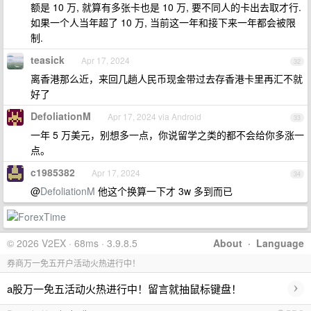
额是 10 万, 就算有多张卡也是 10 万, 要不同人的卡出去取才行.
如果一个人当年超了 10 万, 当前这一年和接下来一年都会被限
制.
teasick
Apr 17, 2024
32
离香港那么近，来回几趟人民币现金带过去存香港卡里再汇不就
好了
DefoliationM
Apr 17, 2024 via Android
33
一年 5 万美元，别想多一点，你说留学之类的都不会给你多涨一
点。
c1985382
Apr 17, 2024
34
@
DefoliationM
他这个换算一下才 3w 多到而已
© 2026 V2EX · 68ms · 3.9.8.5
About
·
Language
券商万一免五开户活动火热进行中！
›
a股万一免五活动火热进行中！留言就抽鼠标键盘！