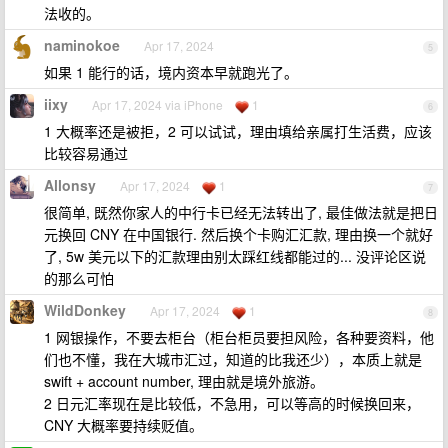
法收的。
naminokoe
Apr 17, 2024
5
如果 1 能行的话，境内资本早就跑光了。
iixy
Apr 17, 2024 via iPhone
1
6
1 大概率还是被拒，2 可以试试，理由填给亲属打生活费，应该
比较容易通过
Allonsy
Apr 17, 2024
1
7
很简单, 既然你家人的中行卡已经无法转出了, 最佳做法就是把日
元换回 CNY 在中国银行. 然后换个卡购汇汇款, 理由换一个就好
了, 5w 美元以下的汇款理由别太踩红线都能过的... 没评论区说
的那么可怕
WildDonkey
Apr 17, 2024
1
8
1 网银操作，不要去柜台（柜台柜员要担风险，各种要资料，他
们也不懂，我在大城市汇过，知道的比我还少），本质上就是
swift + account number, 理由就是境外旅游。
2 日元汇率现在是比较低，不急用，可以等高的时候换回来，
CNY 大概率要持续贬值。