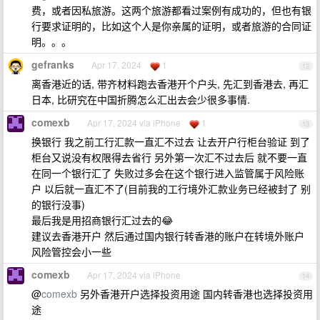
费，或者因私旅游。这两个旅游都看过案例有成功的，但也有银
行要求证明的，比如这个人是你亲属的证明，或者旅游的合同证
明。。。
gefranks
Apr 17, 2024
1
12
离香港近的话, 带齐材料跑去香港开个户头, 先汇到香港去, 再汇
日本, 比研究在中国折腾怎么汇出去会少很多事情.
comexb
Apr 17, 2024 via iPhone
1
13
换银行 我之前工行汇款一直汇不过去 让去开户行柜台验证 到了
柜台又说没有权限得去省行 另外第一次汇不过去后 就不要一直
在同一个银行汇了 失败过多会在这个银行进入监管属于风险账
户 以后就一直汇不了(目前我的工行境外汇款业务已经被封了 别
的银行没事)
最后我是用招商银行汇过去的😂
建议去香港开户 然后通过国内银行转香港的账户在转境外账户
风险管控会小一些
comexb
Apr 17, 2024 via iPhone
14
@
comexb
另外香港开户选择投资用途 国内转香港也选择投资用
途