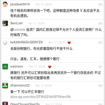
javalaw2010
Apr 17, 2024
15
找个相关的律师咨询一下吧，这种额度这种场景 V 友应该不太
有机会遇到。
SenLief
Apr 17, 2024
16
@
comexb
投资？国内汇款我记得不允许个人投资汇款啊？什么
时候改了吗。
IsA26hN4DcQDS7Z9
Apr 17, 2024
1
17
去股份制银行，你光抓着国有行不放干什么
兴业，浦发，汇丰，随便哪个都行
userzou
Apr 17, 2024
1
18
换银行 另外可以汇转钞取出来再到另外一个银行存就去的 不过
有的银行汇转钞可能要收费
zhaonanx22
Apr 17, 2024
19
看一下 可以开汇丰银行
docs.qq.com/doc/DTWVlZ09ISFRHenVN
QianChuanQianYu
Apr 17, 2024
20