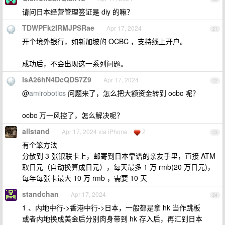
请问日本经营管理签证是 diy 的嘛？
TDWPFk2IRMJPSRae
Apr 17, 2024
21
开个境外银行，如新加坡的 OCBC ，支持线上开户。
成功后，不会出现这一系列问题。
IsA26hN4DcQDS7Z9
Apr 17, 2024
22
@
amirobotics
问题来了，怎么把大额资金转到 ocbc 呢？
ocbc 万一风控了，怎么解决呢？
allstand
Apr 17, 2024 via iPhone
2
23
有个笨方法
分散到 3 张银联卡上，邮寄到日本靠谱的亲友手里，直接 ATM
取日元（自动换算成日元），每天最多 1 万 rmb(20 万日元)，
每年每张卡最大 10 万 rmb ，需要 10 天
standchan
Apr 17, 2024
24
1 、内地中行->香港中行->日本，一般都是拿 hk 当作跳板
或者内地换成美金后分别肉身带到 hk 存入后，再汇到日本