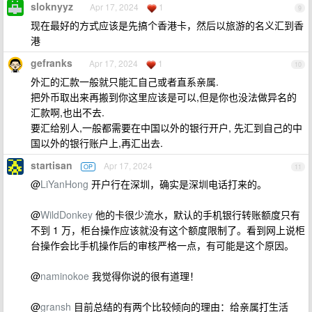
sloknyyz
Apr 17, 2024
1
9
现在最好的方式应该是先搞个香港卡，然后以旅游的名义汇到香
港
gefranks
Apr 17, 2024
1
10
外汇的汇款一般就只能汇自己或者直系亲属.
把外币取出来再搬到你这里应该是可以,但是你也没法做异名的
汇款啊,也出不去.
要汇给别人,一般都需要在中国以外的银行开户, 先汇到自己的中
国以外的银行账户上,再汇出去.
startisan
Apr 17, 2024
OP
11
@
LiYanHong
开户行在深圳，确实是深圳电话打来的。
@
WildDonkey
他的卡很少流水，默认的手机银行转账额度只有
不到 1 万，柜台操作应该就没有这个额度限制了。看到网上说柜
台操作会比手机操作后的审核严格一点，有可能是这个原因。
@
naminokoe
我觉得你说的很有道理！
@
gransh
目前总结的有两个比较倾向的理由：给亲属打生活