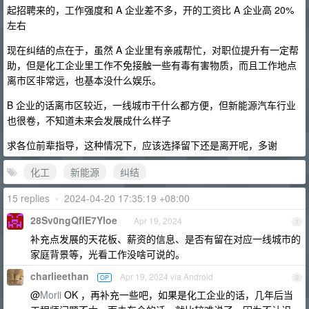
起招聘来的，工作强度和 A 企业差不多，开的工资比 A 企业高 20%
左右
现在纠结的点在于，虽然 A 企业里有亲戚帮忙，对职位提升有一定帮
助，但是化工企业里工作不免接触一些有毒有害物质，而且工作地点
离市区非常远，也基本没什么娱乐。
B 企业的话离市区较近，一线城市干什么都方便，但新能源汽车行业
也很卷，不知道未来会发展成什么样子
求各位前辈指导，这种情况下，应该选择留下还是离开呢，多谢
化工
新能源
纠结
15 replies
•
2024-04-20 17:35:19 +08:00
28Sv0ngQfIE7Yloe
Apr 19, 2024
1
补充点发展的天花板、薪资的信息、是否有留在对应一线城市的
家庭背景等，光看工作没啥可说的。
charlieethan
Apr 19, 2024 via Android
OP
2
@
Morii
OK ，再补充一些吧，如果是化工企业的话，几年后当