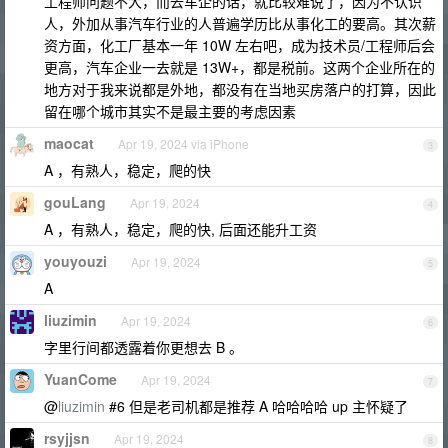
工程师问题不大，而去车企的话，就比较难说了，因为不认识
人，外加从事汽车行业的人普遍学历比从事化工的要高。其次薪
资方面，化工厂基本一年 10W 左右吧，成为技术员/工程师后会
更高，汽车企业一去就是 13W+，都是税前。这两个企业所在的
地方对于我来说都是外地，都没有在当地买房落户的打算，因此
留在哪个城市其实不是最主要的考虑因素
maocat
Apr 19, 2024 via iPhone
3
A ，有熟人，稳定，爬的快
gouLang
Apr 19, 2024
4
A ，有熟人，稳定，爬的快, 后面还能升工资
youyouzi
Apr 19, 2024
5
A
liuzimin
Apr 19, 2024
6
字里行间都透露着你更想去 B 。
YuanCome
Apr 19, 2024
7
@
liuzimin
#6 但是老司机都是推荐 A 哈哈哈哈 up 主怀疑了
rsyjjsn
Apr 19, 2024
8