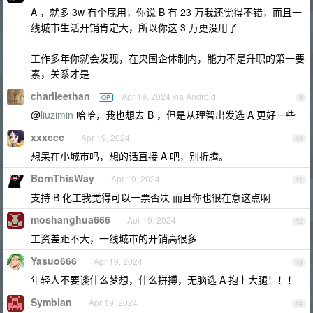
A ，就多 3w 有个屁用，你说 B 有 23 万我还觉得不错，而且一
线城市生活开销肯定大，所以你这 3 万更没用了
工作多年你就会发现，在央国企体制内，能力不是升职的第一要
素，关系才是
charlieethan
Apr 19, 2024 via Android
OP
9
@
liuzimin
哈哈，我也想去 B ，但是从理智出发选 A 更好一些
xxxccc
Apr 19, 2024
10
想呆在小城市吗，想的话直接 A 吧，别折腾。
BornThisWay
Apr 19, 2024
11
支持 B 化工我觉得可以一票否决 而且你也很在意这点啊
moshanghua666
Apr 19, 2024
12
工资差距不大，一线城市的开销高很多
Yasuo666
Apr 19, 2024
13
年轻人不要谈什么梦想，什么拼搏，无脑选 A 抱上大腿！！！
Symbian
Apr 19, 2024
14