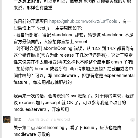
一定想上的话，可以是可以，但我想 nextjs 对你要实现的功能
来说，那样会有些重
我目前的开源项目
https://github.com/work7z/LafTools
，有一
些后悔上了 Next.js ，主要原因如下:
- 要自行部署，得配 standalone 那套，感觉这 standalone 不是
官方最倾向的，人家想你直接上 vercel
- 时不时会遇到 abortInComing 错误，从 12.x 到 14.x 都看到有
这个错误抛出(官方为此 release 了几次但还是有)，这对于稳定
性来说实在不太能接受(再怎么样也不能整个应用都 crash 了吧)
- 想给你的 header 或者所有 http 请求加点逻辑？拦截器或者中
间件啥的？可以，写 middleware ，但那玩意是 experienmental
feature ，每次用都心惊胆战的
我再来一次的话，会考虑别的 ssr 框架了。对于你的需求，我建
议 express 加 typescript 就 OK 了，可以参考我这个项目的
modules/server2 ，开箱即用
lstz
Apr 19, 2024 via Android
2
关于第二点 abortIncoming ，看了下 issue ，应该也是由
middleware 导致的