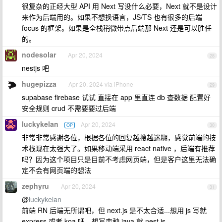
很复杂的正经大型 API 用 Next 写没什么必要，Next 就不是设计
来作为后端用的。如果不想换语言，JS/TS 也有很多的后端
focus 的框架。如果是全栈稍微带点后端那 Next 还是可以胜任
的。
nodesolar
Apr 20, 2024
28
nestjs 吧
hugepizza
Apr 20, 2024 via iPhone
29
supabase firebase 试试 直接在 app 里直连 db 查数据 配置好
安全规则 crud 不需要要过后端
luckykelan
Apr 20, 2024
OP
30
非常非常感谢各位，根据各位的回复越搜越迷糊，感觉前端的技
术栈现在太强大了。如果移动端采用 react native ，后端有推荐
吗？因为这个项目只是目前不考虑网页端，但是客户这里无法确
定不会有网页端的想法
zephyru
Apr 20, 2024
31
@
luckykelan
前端 RN 后端无所谓吧，但 next.js 是不太合适...想用 js 写就
express 或者 koa 吧，想写变种 java 就 nest.js 。