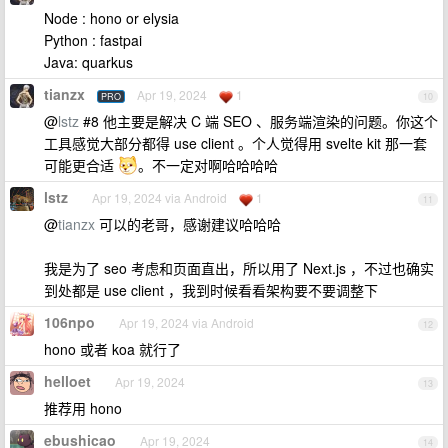
Node : hono or elysia
Python : fastpai
Java: quarkus
tianzx
Apr 19, 2024
1
PRO
10
@
lstz
#8 他主要是解决 C 端 SEO 、服务端渲染的问题。你这个
工具感觉大部分都得 use client 。个人觉得用 svelte kit 那一套
可能更合适
。不一定对啊哈哈哈哈
lstz
Apr 19, 2024 via Android
1
11
@
tianzx
可以的老哥，感谢建议哈哈哈
我是为了 seo 考虑和页面直出，所以用了 Next.js ，不过也确实
到处都是 use client ，我到时候看看架构要不要调整下
106npo
Apr 19, 2024 via Android
12
hono 或者 koa 就行了
helloet
Apr 19, 2024
13
推荐用 hono
ebushicao
Apr 19, 2024
14