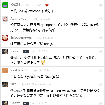
iOCZS
Apr 19, 2024
1
3
直接 koa 或 express 不就好了
Ayanokouji
Apr 19, 2024
4
没页面需求，还是用 springboot 吧，找个代码生成器。或者使
用 go ，优势内存小，部署简单。
linkopeneyes
Apr 19, 2024
5
纯写接口为什么不试试 nestjs
tianzx
Apr 19, 2024
PRO
6
@
lstz
#1 你这个用 Next.js 真的是高射炮打蚊子了。好处没用
上，复杂度还上去了
SayHelloHi
Apr 19, 2024
7
可以看看 Elysia.js 或者 Nest.js 😄
lstz
Apr 19, 2024 via Android
8
@
tianzx
对我来说好处就是 ssr+server action ，这些还是 OK
的，坏处就是定制型差，而且场景不太匹配就是说...
tianzx
Apr 19, 2024
PRO
9