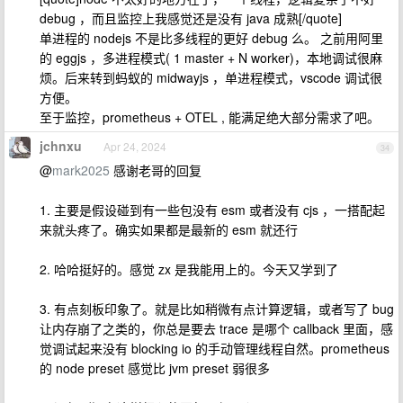
debug ，而且监控上我感觉还是没有 java 成熟[/quote]
单进程的 nodejs 不是比多线程的更好 debug 么。 之前用阿里
的 eggjs ，多进程模式( 1 master + N worker)，本地调试很麻
烦。后来转到蚂蚁的 midwayjs ，单进程模式，vscode 调试很
方便。
至于监控，prometheus + OTEL , 能满足绝大部分需求了吧。
jchnxu
Apr 24, 2024
34
@
mark2025
感谢老哥的回复
1. 主要是假设碰到有一些包没有 esm 或者没有 cjs ，一搭配起
来就头疼了。确实如果都是最新的 esm 就还行
2. 哈哈挺好的。感觉 zx 是我能用上的。今天又学到了
3. 有点刻板印象了。就是比如稍微有点计算逻辑，或者写了 bug
让内存崩了之类的，你总是要去 trace 是哪个 callback 里面，感
觉调试起来没有 blocking io 的手动管理线程自然。prometheus
的 node preset 感觉比 jvm preset 弱很多