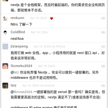
nextjs 是个全栈框架，而且时偏前端的，你的需求完全没有网页
端，那就根本不合适。
renkunn
Apr 19, 2024
1
15
Nitro 了解一下
ColdBird
Apr 19, 2024
16
nest/koa
jixiaopeng
Apr 19, 2024 via iPhone
17
我用它做 web 全栈，app ，小程序用的就是 next 接口 api ，对
我来说非常好用。
Gomoku2024
Apr 19, 2024
18
@
lstz
你没有弄懂 Nextjs ，完全可以做到一键部署的。另外
middleware 也并不是试用特性。
lstz
Apr 19, 2024 via Android
19
@
Amose2024
一键部署指的是 vercel 那一套吗？确实是有，但
我需要更高层次的定制，nextjs 满足不了(或者说场景不合适)
middleware 的 edge engine 确实是实验性质