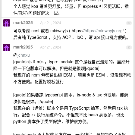
个人感觉 koa 写着更舒服，轻量，但 express 社区更活跃，插
件/教程/问题好解决一些。
mark2025
Apr 21, 2024
32
可以考虑 nest 或者 midwayjs ( https://
https://midwayjs.org/
).
后者纯 TypeScript ，支持 AOP 、IoC ，写 api 接口挺方便的。
mark2025
Apr 21, 2024
33
@
jchnxu
[quote]cjs & mjs ，type: module 这个是我自己最烦的。虽然升
降一下包版本可以解决。但是就是很烦[/quote]
我现在的 npm 包都输出纯 ESM ，项目也是 ESM ，没发现有啥
不方便的。配置好模板就行
[quote]如果要跑 typescript 脚本，ts-node & tsx 也很烦。能解
决但是很烦。[/quote]
我现在的（运维）脚本全是用 TypeScript 编写，然后用 tsx 执
行。配合 zx 执行系统命令。不但效率比 bash 高很多，也比
python 脚本多了类型保护，维护很方便。
[quote]node 不太好的地方在于，一个线程，逻辑复杂了不好