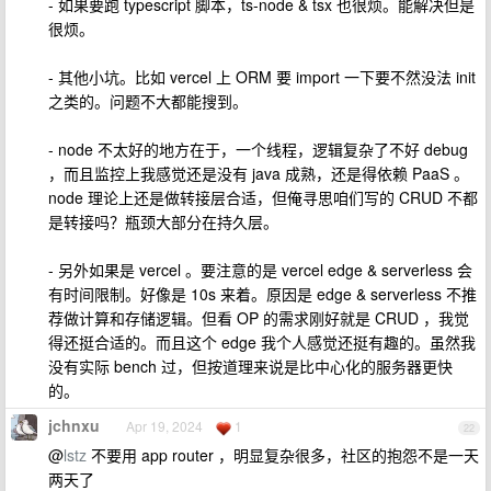
- 如果要跑 typescript 脚本，ts-node & tsx 也很烦。能解决但是
很烦。
- 其他小坑。比如 vercel 上 ORM 要 import 一下要不然没法 init
之类的。问题不大都能搜到。
- node 不太好的地方在于，一个线程，逻辑复杂了不好 debug
，而且监控上我感觉还是没有 java 成熟，还是得依赖 PaaS 。
node 理论上还是做转接层合适，但俺寻思咱们写的 CRUD 不都
是转接吗？瓶颈大部分在持久层。
- 另外如果是 vercel 。要注意的是 vercel edge & serverless 会
有时间限制。好像是 10s 来着。原因是 edge & serverless 不推
荐做计算和存储逻辑。但看 OP 的需求刚好就是 CRUD ，我觉
得还挺合适的。而且这个 edge 我个人感觉还挺有趣的。虽然我
没有实际 bench 过，但按道理来说是比中心化的服务器更快
的。
jchnxu
Apr 19, 2024
1
22
@
lstz
不要用 app router ，明显复杂很多，社区的抱怨不是一天
两天了