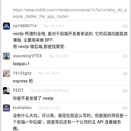
https://www.reddit.com/r/nextjs/comments/1c7oi1m/why_do_p
eople_dislike_the_app_router/
cp19890714
Apr 19, 2024
23
nextjs 所谓的全栈, 是对于前端开发者来说的. 它的后端功能极其
薄弱, 主要用来做 BFF.
用 nextjs 做后端,那是找罪受.
xiaomingVTEX
Apr 19, 2024
24
fastpai+1
74123gzy
Apr 19, 2024
25
express 吧
FEDT
Apr 20, 2024 via iPhone
26
你是不是发错了 nestjs
foxhatleo
Apr 20, 2024
27
没有什么大坑，可以用，我现在就这么写的，但是我的项目是一
个前端+“中后端”，就是背后还有一个公司的主 API 连着服务
器。