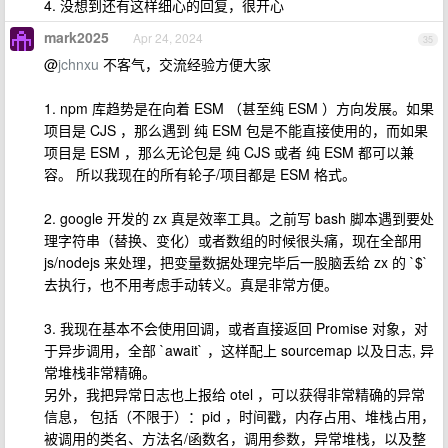
4. 没想到还有这样细心的回复，很开心
mark2025
Apr 24, 2024
35
@
jchnxu
不客气，交流经验方便大家
1. npm 库趋势是在向着 ESM （甚至纯 ESM ）方向发展。如果
项目是 CJS ，那么遇到 纯 ESM 包是不能直接使用的，而如果
项目是 ESM ，那么无论包是 纯 CJS 或者 纯 ESM 都可以兼
容。 所以我现在的所有轮子/项目都是 ESM 格式。
2. google 开发的 zx 真是效率工具。之前写 bash 脚本遇到要处
理字符串（替换、变化）或者数组的时候很头痛，现在全部用
js/nodejs 来处理，把变量数据处理完毕后一股脑丢给 zx 的 `$`
去执行，也不用考虑手动转义。真是非常方便。
3. 我现在基本不会使用回调，或者直接返回 Promise 对象，对
于异步调用，全部 `await` ，这样配上 sourcemap 以及日志, 异
常堆栈非常精确。
另外，我把异常日志也上报给 otel ，可以获得非常精确的异常
信息， 包括（不限于）：pid ，时间戳，内存占用、堆栈占用，
被调用的类名、方法名/函数名，调用参数，异常堆栈，以及整